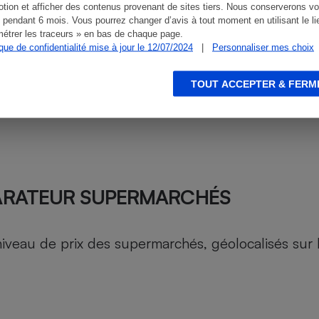
tion et afficher des contenus provenant de sites tiers. Nous conserverons vo
 pendant 6 mois. Vous pourrez changer d’avis à tout moment en utilisant le li
étrer les traceurs » en bas de chaque page.
ique de confidentialité mise à jour le 12/07/2024
|
Personnaliser mes choix
TOUT ACCEPTER & FERM
ARATEUR SUPERMARCHÉS
au de prix des supermarchés, géolocalisés sur le 