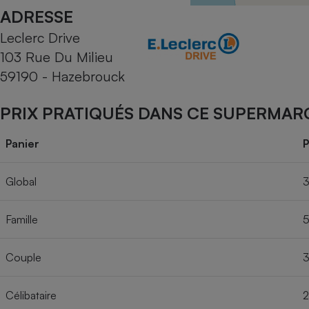
Radiateur électrique
ADRESSE
Leclerc Drive
Téléphone mobile -
103 Rue Du Milieu
Smartphone
Plaque de cuisson à
59190 - Hazebrouck
induction
PRIX PRATIQUÉS DANS CE SUPERMAR
Climatiseur -
Panier
P
Ventilateur
Global
3
Antivirus
Famille
5
Climatiseur -
Ventilateur
Couple
3
Célibataire
2