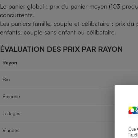
Le panier global : prix du panier moyen (103 produ
concurrents.
Les paniers famille, couple et célibataire : prix d
Cafetière à expresso
enfants, couple sans enfant ou célibataire.
ÉVALUATION DES PRIX PAR RAYON
Rayon
Bio
Robot ménager
Épicerie
Laitages
Que 
Viandes
l’aud