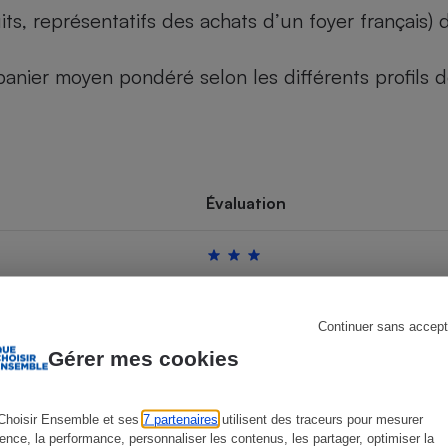
its, représentatifs des achats d’un foyer français
u panier moyen pondéré selon les différents profils
s
Réfrigérateur
Évaluation
Continuer sans accept
Gérer mes cookies
Choisir Ensemble et ses
7 partenaires
utilisent des traceurs pour mesurer
ience, la performance, personnaliser les contenus, les partager, optimiser la