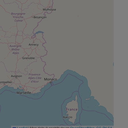
Leaflet
|
Map data © contributeurs
OpenStreetMap
,
CC-BY-SA