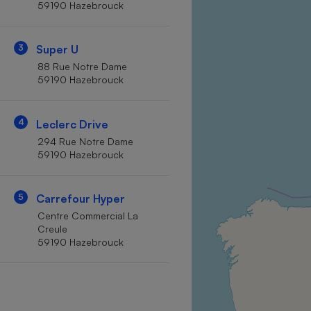
59190 Hazebrouck
Internet
Gros électroménager
Téléphonie
3
Super U
Petit électroménager 
88 Rue Notre Dame
Complément
59190 Hazebrouck
alimentaire
Mutuelle
Assurance emprunteu
4
Leclerc Drive
294 Rue Notre Dame
59190 Hazebrouck
Matelas
Champa
boutei
5
Carrefour Hyper
Banque 
Centre Commercial La
Téléviseur
Creule
Antimoustique
59190 Hazebrouck
Lave-linge