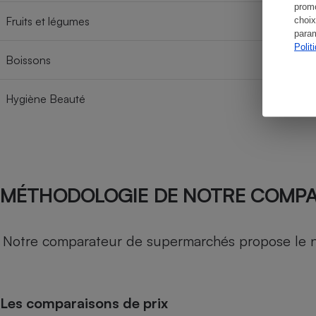
promo
Fruits et légumes
choix
param
Polit
Boissons
Hygiène Beauté
MÉTHODOLOGIE DE NOTRE COMP
Notre comparateur de supermarchés propose le nive
Les comparaisons de prix