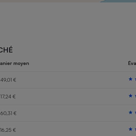
Électricité - Gaz
Appareil photo
numérique
Four encastrable
CHÉ
Lessive
anier moyen
Éva
49,01 €
17,24 €
Aspirateur
60,31 €
16,25 €