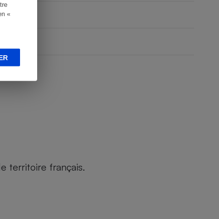
tre
en «
ER
territoire français.