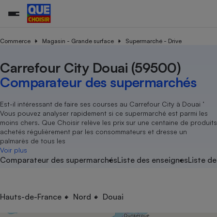
Commerce
Magasin - Grande surface
Supermarché - Drive
Carrefour City Douai (59500)
Additifs a
Comparate
Comparatif
Comparateu
Comparatif
Comparateu
Comparatif
Comparati
Substances
Toutes les actualités
Tous les services
Tous nos combats
L’association
Organismes de défense 
Train
supermarc
cosmétiqu
Comparateur des supermarchés
Comparateu
Achat - Vente - Travaux
Démarche administrative
Enquêtes
Nos actions
Nos missions
Système judiciaire
Transport aérien
gratuit
Copropriété
Famille
Guides d'achat
Nos grandes victoires
Notre méthodologie
Est-il intéressant de faire ses courses au Carrefour City à Douai ’
Location
Senior
Vous pouvez analyser rapidement si ce supermarché est parmi les
Comparateu
Comparate
Comparati
Comparatif
Comparate
Comparatif
Comparatif
Conseils
Les billets de la présidente
Notre financement
moins chers. Que Choisir relève les prix sur une centaine de produits
supermarc
électrique
Service marchand
Magasin - Grande surfac
Sport
Soumettre un litige
achetés régulièrement par les consommateurs et dresse un
Brèves
Nos associations locales
Nos partenaires
Air
palmarès de tous les
Marketing - Fidélisation
Vacances - Tourisme
Lettres types
Voir plus
Nous rejoindre
Nous rejoindre
Déchet
Comparateur des supermarchés
Liste des enseignes
Liste de
Méthode de vente - Abu
Rencontrer une association locale
Comparate
Comparatif
Comparatif
Comparatif
Comparatif
En savoir plus sur Que Choisir Ensemble
Eau
s
Agriculture
Achat - Vente - Location
Energie
Nutrition
Assurance auto
Hauts-de-France
Nord
Douai
-nous ?
Produit alimentaire
Carburant
Comparati
Comparati
Comparati
Comparate