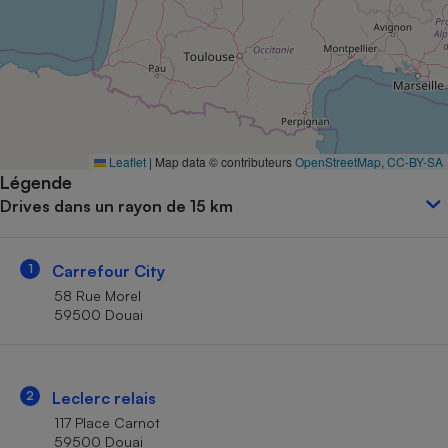
Petit électroménager - U
Complément
alimentaire
Mutuelle
Assurance emprunteur
Leaflet
|
Map data © contributeurs
OpenStreetMap
,
CC-BY-SA
Légende
Matelas
Champagne
Drives dans un rayon de 15 km
bouteille
Banque en 
Téléviseur
1
Carrefour City
Antimoustique
Lave-linge
58 Rue Morel
59500 Douai
Radiateur électrique
2
Leclerc relais
117 Place Carnot
59500 Douai