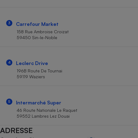
Téléphone mobile -
Smartphone
Plaque de cuisson à
induction
3
Carrefour Market
158 Rue Ambroise Croizat
59450 Sin-le-Noble
Climatiseur -
Ventilateur
4
Leclerc Drive
Antivirus
196B Route De Tournai
59119 Waziers
Climatiseur -
Ventilateur
5
Intermarché Super
46 Route Nationale Le Raquet
59552 Lambres Lez Douai
ADRESSE