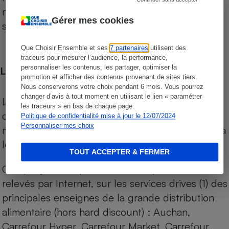
niveau de prix des supermarchés, géolocalisés
Gérer mes cookies
sur le territoire français.
Que Choisir Ensemble et ses
7 partenaires
utilisent des
traceurs pour mesurer l’audience, la performance,
personnaliser les contenus, les partager, optimiser la
Les comparaisons de prix
promotion et afficher des contenus provenant de sites tiers.
Nous conserverons votre choix pendant 6 mois. Vous pourrez
changer d’avis à tout moment en utilisant le lien « paramétrer
Les comparaisons sont réalisées sur l’ensemble
les traceurs » en bas de chaque page.
des produits des magasins. Les produits de
Politique de confidentialité mise à jour le 12/07/2024
Personnaliser mes choix
marques de distributeurs (MDD) sont comparés à
leurs équivalents chez leurs concurrents.
TOUT ACCEPTER & FERMER
Chaque jour, les prix de tous les produits sont
relevés par Internet, sur les services drives (1) des
principales enseignes de la grande distribution
alimentaire (hors hard discount) : Auchan,
Carrefour Hyper, Carrefour Market, Carrefour