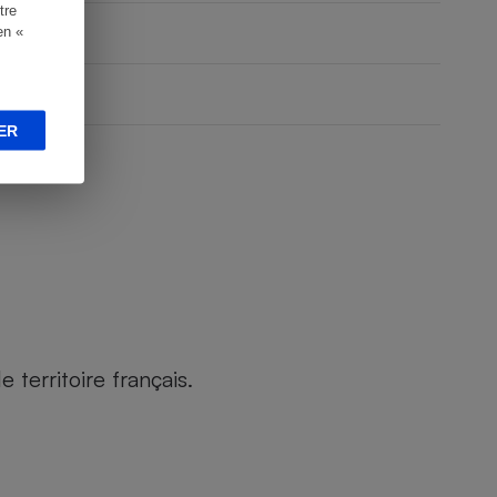
tre
en «
ER
territoire français.