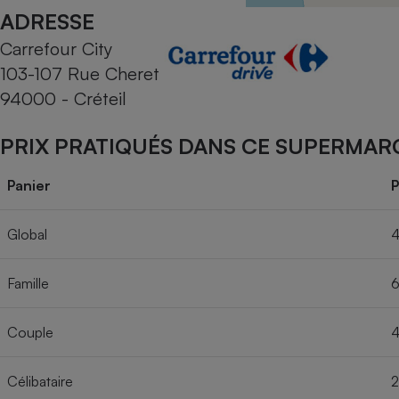
Radiateur électrique
ADRESSE
Carrefour City
Téléphone mobile -
103-107 Rue Cheret
Smartphone
Plaque de cuisson à
94000 - Créteil
induction
PRIX PRATIQUÉS DANS CE SUPERMAR
Climatiseur -
Panier
P
Ventilateur
Global
4
Antivirus
Famille
6
Climatiseur -
Ventilateur
Couple
4
Célibataire
2