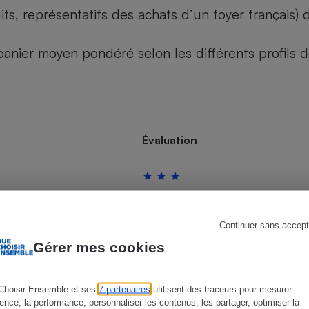
its, représentatifs des achats d’un foyer français
u panier moyen pondéré selon les différents profils
s
Réfrigérateur
Évaluation
Continuer sans accept
Gérer mes cookies
Choisir Ensemble et ses
7 partenaires
utilisent des traceurs pour mesurer
ience, la performance, personnaliser les contenus, les partager, optimiser la