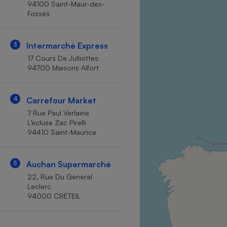
94100 Saint-Maur-des-
Internet
Fossés
Gros électroménager
Téléphonie
3
Intermarché Express
Petit électroménager 
Complément
17 Cours De Julliottes
alimentaire
94700 Maisons Alfort
Mutuelle
Assurance emprunteu
4
Carrefour Market
7 Rue Paul Verlaine
L’ecluse Zac Pirelli
Matelas
Champa
94410 Saint-Maurice
boutei
Banque 
Téléviseur
5
Auchan Supermarché
Antimoustique
22, Rue Du Général
Lave-linge
Leclerc
94000 CRÉTEIL