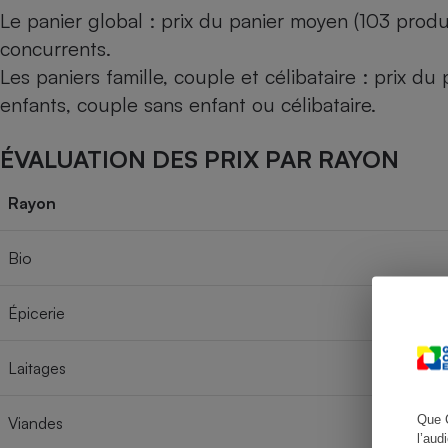
Le panier global : prix du panier moyen (103 produ
concurrents.
Les paniers famille, couple et célibataire : prix d
Cafetière à expresso
enfants, couple sans enfant ou célibataire.
ÉVALUATION DES PRIX PAR RAYON
Rayon
Bio
Robot ménager
Épicerie
Laitages
Que 
Viandes
l’aud