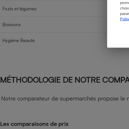
promo
Fruits et légumes
choix
param
Polit
Boissons
Hygiène Beauté
MÉTHODOLOGIE DE NOTRE COMP
Notre comparateur de supermarchés propose le nive
Les comparaisons de prix