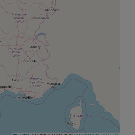
Leaflet
|
Map data © contributeurs
OpenStreetMap
,
CC-BY-SA