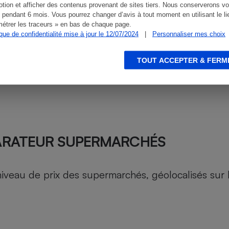
tion et afficher des contenus provenant de sites tiers. Nous conserverons vo
 pendant 6 mois. Vous pourrez changer d’avis à tout moment en utilisant le li
étrer les traceurs » en bas de chaque page.
ique de confidentialité mise à jour le 12/07/2024
|
Personnaliser mes choix
TOUT ACCEPTER & FERM
ARATEUR SUPERMARCHÉS
au de prix des supermarchés, géolocalisés sur le 