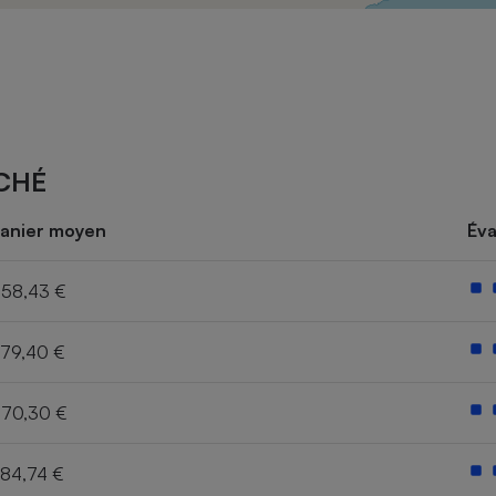
Électricité - Gaz
Appareil photo
numérique
Four encastrable
CHÉ
Lessive
anier moyen
Éva
58,43 €
79,40 €
Aspirateur
70,30 €
84,74 €