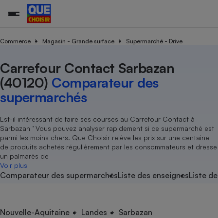
Commerce
Magasin - Grande surface
Supermarché - Drive
Carrefour Contact Sarbazan
Additifs a
Comparate
Comparatif
Comparateu
Comparatif
Comparateu
Comparatif
Comparati
Substances
Toutes les actualités
Tous les services
Tous nos combats
L’association
Organismes de défense 
Train
supermarc
cosmétiqu
(40120)
Comparateur des
Comparateu
Achat - Vente - Travaux
Démarche administrative
Enquêtes
Nos actions
Nos missions
Système judiciaire
Transport aérien
gratuit
supermarchés
Copropriété
Famille
Guides d'achat
Nos grandes victoires
Notre méthodologie
Location
Senior
Comparateu
Comparate
Comparati
Comparatif
Comparate
Comparatif
Comparatif
Est-il intéressant de faire ses courses au Carrefour Contact à
Conseils
Les billets de la présidente
Notre financement
supermarc
électrique
Sarbazan ’ Vous pouvez analyser rapidement si ce supermarché est
Service marchand
Magasin - Grande surfac
Sport
Soumettre un litige
Brèves
Nos associations locales
Nos partenaires
parmi les moins chers. Que Choisir relève les prix sur une centaine
Air
Marketing - Fidélisation
Vacances - Tourisme
Lettres types
de produits achetés régulièrement par les consommateurs et dresse
Nous rejoindre
Nous rejoindre
Déchet
un palmarès de
Méthode de vente - Abu
Rencontrer une association locale
Comparate
Comparatif
Comparatif
Comparatif
Comparatif
Voir plus
En savoir plus sur Que Choisir Ensemble
Eau
Comparateur des supermarchés
Liste des enseignes
Liste de
s
Agriculture
Achat - Vente - Location
Energie
Nutrition
Assurance auto
-nous ?
Produit alimentaire
Carburant
Comparati
Comparati
Comparati
Comparate
Nouvelle-Aquitaine
Landes
Sarbazan