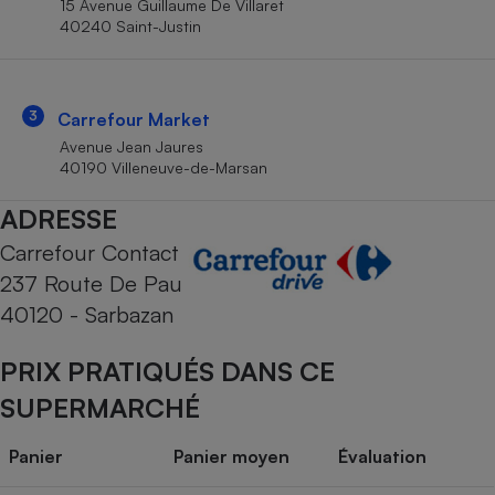
15 Avenue Guillaume De Villaret
Téléphone mobile -
40240 Saint-Justin
Smartphone
Plaque de cuisson à
induction
3
Carrefour Market
Avenue Jean Jaures
Climatiseur -
40190 Villeneuve-de-Marsan
Ventilateur
ADRESSE
Carrefour Contact
Antivirus
237 Route De Pau
Climatiseur -
Ventilateur
40120 - Sarbazan
PRIX PRATIQUÉS DANS CE
SUPERMARCHÉ
Panier
Panier moyen
Évaluation