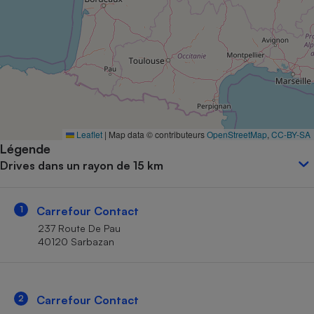
Petit électroménager - U
Complément
alimentaire
Mutuelle
Assurance emprunteur
Matelas
Leaflet
|
Map data © contributeurs
OpenStreetMap
,
CC-BY-SA
Champagne
Légende
bouteille
Banque en 
Drives dans un rayon de 15 km
Téléviseur
Antimoustique
Lave-linge
1
Carrefour Contact
237 Route De Pau
40120 Sarbazan
Radiateur électrique
2
Carrefour Contact