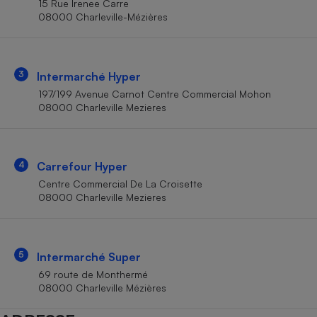
15 Rue Irenee Carre
Téléphone mobile -
08000 Charleville-Mézières
Smartphone
Plaque de cuisson à
induction
3
Intermarché Hyper
197/199 Avenue Carnot Centre Commercial Mohon
Climatiseur -
08000 Charleville Mezieres
Ventilateur
Antivirus
4
Carrefour Hyper
Centre Commercial De La Croisette
Climatiseur -
Ventilateur
08000 Charleville Mezieres
5
Intermarché Super
69 route de Monthermé
08000 Charleville Mézières