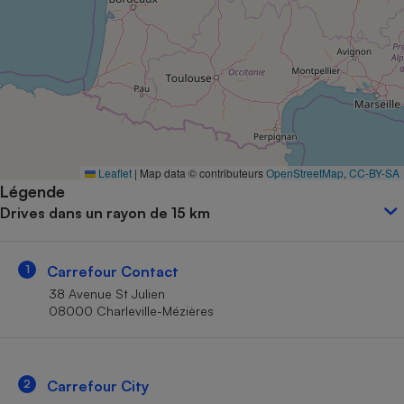
Petit électroménager - U
Complément
alimentaire
Mutuelle
Assurance emprunteur
Matelas
Leaflet
|
Map data © contributeurs
OpenStreetMap
,
CC-BY-SA
Champagne
Légende
bouteille
Banque en 
Drives dans un rayon de 15 km
Téléviseur
Antimoustique
Lave-linge
1
Carrefour Contact
38 Avenue St Julien
08000 Charleville-Mézières
Radiateur électrique
2
Carrefour City