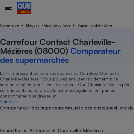
Commerce
Magasin - Grande surface
Supermarché - Drive
Carrefour Contact Charleville-
Additifs a
Comparate
Comparatif
Comparateu
Comparatif
Comparateu
Comparatif
Comparati
Substances
Toutes les actualités
Tous les services
Tous nos combats
L’association
Organismes de défense 
Train
supermarc
cosmétiqu
Mézières (08000)
Comparateur
Comparateu
Achat - Vente - Travaux
Démarche administrative
Enquêtes
Nos actions
Nos missions
Système judiciaire
Transport aérien
gratuit
des supermarchés
Copropriété
Famille
Guides d'achat
Nos grandes victoires
Notre méthodologie
Location
Senior
Comparateu
Comparate
Comparati
Comparatif
Comparate
Comparatif
Comparatif
Est-il intéressant de faire ses courses au Carrefour Contact à
Conseils
Les billets de la présidente
Notre financement
supermarc
électrique
Charleville-Mézières ’ Vous pouvez analyser rapidement si ce
Service marchand
Magasin - Grande surfac
Sport
Soumettre un litige
Brèves
Nos associations locales
Nos partenaires
supermarché est parmi les moins chers. Que Choisir relève les prix
Air
Marketing - Fidélisation
Vacances - Tourisme
Lettres types
sur une centaine de produits achetés régulièrement par les
Nous rejoindre
Nous rejoindre
Déchet
consommateurs et dresse un
Méthode de vente - Abu
Rencontrer une association locale
Comparate
Comparatif
Comparatif
Comparatif
Comparatif
Voir plus
En savoir plus sur Que Choisir Ensemble
Eau
Comparateur des supermarchés
Liste des enseignes
Liste de
s
Agriculture
Achat - Vente - Location
Energie
Nutrition
Assurance auto
-nous ?
Produit alimentaire
Carburant
Comparati
Comparati
Comparati
Comparate
Grand Est
Ardennes
Charleville-Mézières