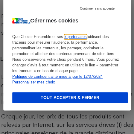
Continuer sans accepter
Notre comparateur de supermarchés propose le
Gérer mes cookies
niveau de prix des supermarchés, géolocalisés
sur le territoire français.
Que Choisir Ensemble et ses
7 partenaires
utilisent des
traceurs pour mesurer l’audience, la performance,
personnaliser les contenus, les partager, optimiser la
promotion et afficher des contenus provenant de sites tiers.
Les comparaisons de prix
Nous conserverons votre choix pendant 6 mois. Vous pourrez
changer d’avis à tout moment en utilisant le lien « paramétrer
les traceurs » en bas de chaque page.
Les comparaisons sont réalisées sur l’ensemble
Politique de confidentialité mise à jour le 12/07/2024
Personnaliser mes choix
des produits des magasins. Les produits de
marques de distributeurs (MDD) sont comparés à
TOUT ACCEPTER & FERMER
leurs équivalents chez leurs concurrents.
Chaque jour, les prix de tous les produits sont
relevés par Internet, sur les services drives (1) des
principales enseignes de la grande distribution