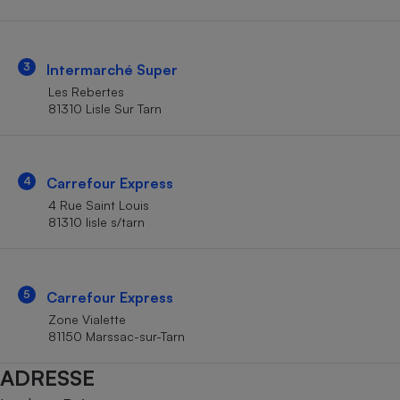
Téléphone mobile -
Smartphone
Plaque de cuisson à
induction
3
Intermarché Super
Les Rebertes
81310 Lisle Sur Tarn
Climatiseur -
Ventilateur
4
Carrefour Express
Antivirus
4 Rue Saint Louis
81310 lisle s/tarn
Climatiseur -
Ventilateur
5
Carrefour Express
Zone Vialette
81150 Marssac-sur-Tarn
ADRESSE