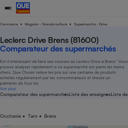
Commerce
Magasin - Grande surface
Supermarché - Drive
Leclerc Drive Brens (81600)
Additifs a
Comparate
Comparatif
Comparateu
Comparatif
Comparateu
Comparatif
Comparati
Substances
Toutes les actualités
Tous les services
Tous nos combats
L’association
Organismes de défense 
Train
supermarc
cosmétiqu
Comparateur des supermarchés
Comparateu
Achat - Vente - Travaux
Démarche administrative
Enquêtes
Nos actions
Nos missions
Système judiciaire
Transport aérien
gratuit
Copropriété
Famille
Guides d'achat
Nos grandes victoires
Notre méthodologie
Est-il intéressant de faire ses courses au Leclerc Drive à Brens ’ Vous
Location
Senior
pouvez analyser rapidement si ce supermarché est parmi les moins
Comparateu
Comparate
Comparati
Comparatif
Comparate
Comparatif
Comparatif
Conseils
Les billets de la présidente
Notre financement
chers. Que Choisir relève les prix sur une centaine de produits
supermarc
électrique
Service marchand
Magasin - Grande surfac
Sport
Soumettre un litige
achetés régulièrement par les consommateurs et dresse un
Brèves
Nos associations locales
Nos partenaires
Air
palmarès de tous les
Marketing - Fidélisation
Vacances - Tourisme
Lettres types
Voir plus
Nous rejoindre
Nous rejoindre
Déchet
Comparateur des supermarchés
Liste des enseignes
Liste de
Méthode de vente - Abu
Rencontrer une association locale
Comparate
Comparatif
Comparatif
Comparatif
Comparatif
En savoir plus sur Que Choisir Ensemble
Eau
s
Agriculture
Achat - Vente - Location
Energie
Nutrition
Assurance auto
Occitanie
Tarn
Brens
-nous ?
Produit alimentaire
Carburant
Comparati
Comparati
Comparati
Comparate