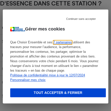
D'ESSENCE DANS CETTE STATION ?
Capacité du réservoir
Continuer sans accepter
Carburant
30L
50L
70L
Gérer mes cookies
SP 95-E10
59,94 €
99,90 €
139,86 €
Que Choisir Ensemble et ses
7 partenaires
utilisent des
traceurs pour mesurer l’audience, la performance,
personnaliser les contenus, les partager, optimiser la
E85
24,84 €
41,40 €
57,96 €
promotion et afficher des contenus provenant de sites tiers.
Nous conserverons votre choix pendant 6 mois. Vous pourrez
changer d’avis à tout moment en utilisant le lien « paramétrer
Gazole
67,17 €
111,95 €
156,73 €
les traceurs » en bas de chaque page.
Politique de confidentialité mise à jour le 12/07/2024
Personnaliser mes choix
GPLc
31,77 €
52,95 €
74,13 €
TOUT ACCEPTER & FERMER
SP 98
61,77 €
102,95 €
144,13 €