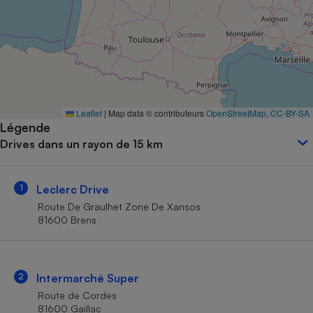
Petit électroménager - U
Complément
alimentaire
Mutuelle
Assurance emprunteur
Leaflet
|
Map data © contributeurs
OpenStreetMap
,
CC-BY-SA
Légende
Matelas
Champagne
Drives dans un rayon de 15 km
bouteille
Banque en 
Téléviseur
1
Leclerc Drive
Antimoustique
Lave-linge
Route De Graulhet Zone De Xansos
81600 Brens
Radiateur électrique
2
Intermarché Super
Route de Cordes
81600 Gaillac