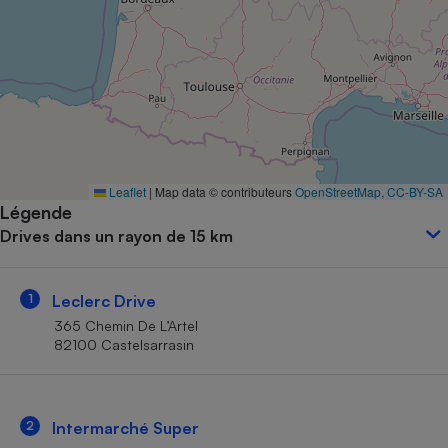
Petit électroménager - U
Complément
alimentaire
Mutuelle
Assurance emprunteur
Matelas
Leaflet
|
Map data © contributeurs
OpenStreetMap
,
CC-BY-SA
Champagne
Légende
bouteille
Banque en 
Drives dans un rayon de 15 km
Téléviseur
Antimoustique
Lave-linge
1
Leclerc Drive
365 Chemin De L’Artel
82100 Castelsarrasin
Radiateur électrique
2
Intermarché Super