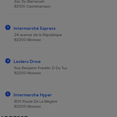
Zac Du Barraouet
Téléphone mobile -
82100 Castelsarrasin
Smartphone
Plaque de cuisson à
induction
3
Intermarché Express
24 avenue de la République
Climatiseur -
82200 Moissac
Ventilateur
Antivirus
4
Leclerc Drive
Rue Benjamin Franklin Zi Du Tuc
Climatiseur -
Ventilateur
82200 Moissac
5
Intermarché Hyper
805 Route De La Mégère
82200 Moissac