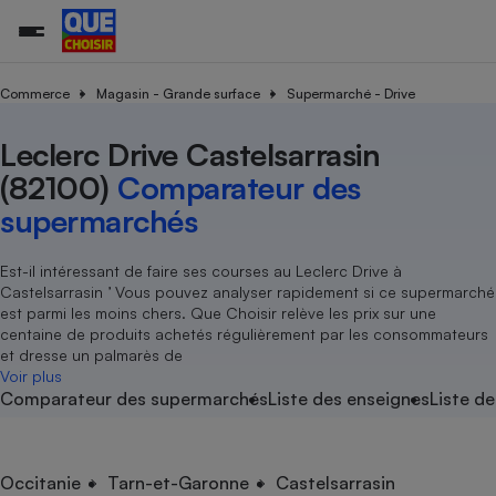
Commerce
Magasin - Grande surface
Supermarché - Drive
Leclerc Drive Castelsarrasin
Additifs a
Comparate
Comparatif
Comparateu
Comparatif
Comparateu
Comparatif
Comparati
Substances
Toutes les actualités
Tous les services
Tous nos combats
L’association
Organismes de défense 
Train
supermarc
cosmétiqu
(82100)
Comparateur des
Comparateu
Achat - Vente - Travaux
Démarche administrative
Enquêtes
Nos actions
Nos missions
Système judiciaire
Transport aérien
gratuit
supermarchés
Copropriété
Famille
Guides d'achat
Nos grandes victoires
Notre méthodologie
Location
Senior
Comparateu
Comparate
Comparati
Comparatif
Comparate
Comparatif
Comparatif
Est-il intéressant de faire ses courses au Leclerc Drive à
Conseils
Les billets de la présidente
Notre financement
supermarc
électrique
Castelsarrasin ’ Vous pouvez analyser rapidement si ce supermarché
Service marchand
Magasin - Grande surfac
Sport
Soumettre un litige
Brèves
Nos associations locales
Nos partenaires
est parmi les moins chers. Que Choisir relève les prix sur une
Air
Marketing - Fidélisation
Vacances - Tourisme
Lettres types
centaine de produits achetés régulièrement par les consommateurs
Nous rejoindre
Nous rejoindre
Déchet
et dresse un palmarès de
Méthode de vente - Abu
Rencontrer une association locale
Comparate
Comparatif
Comparatif
Comparatif
Comparatif
Voir plus
En savoir plus sur Que Choisir Ensemble
Eau
Comparateur des supermarchés
Liste des enseignes
Liste de
s
Agriculture
Achat - Vente - Location
Energie
Nutrition
Assurance auto
-nous ?
Produit alimentaire
Carburant
Comparati
Comparati
Comparati
Comparate
Occitanie
Tarn-et-Garonne
Castelsarrasin