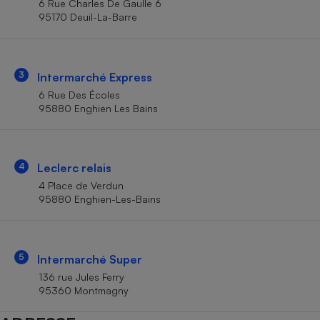
6 Rue Charles De Gaulle 6
Téléphone mobile -
95170 Deuil-La-Barre
Smartphone
Plaque de cuisson à
induction
3
Intermarché Express
6 Rue Des Écoles
Climatiseur -
95880 Enghien Les Bains
Ventilateur
Antivirus
4
Leclerc relais
4 Place de Verdun
Climatiseur -
Ventilateur
95880 Enghien-Les-Bains
5
Intermarché Super
136 rue Jules Ferry
95360 Montmagny