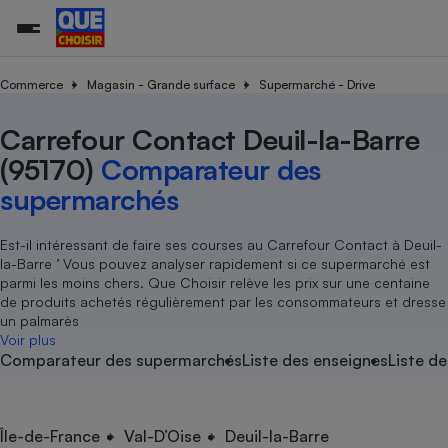
Commerce
Magasin - Grande surface
Supermarché - Drive
Carrefour Contact Deuil-la-Barre
Additifs a
Comparate
Comparatif
Comparateu
Comparatif
Comparateu
Comparatif
Comparati
Substances
Toutes les actualités
Tous les services
Tous nos combats
L’association
Organismes de défense 
Train
supermarc
cosmétiqu
(95170)
Comparateur des
Comparateu
Achat - Vente - Travaux
Démarche administrative
Enquêtes
Nos actions
Nos missions
Système judiciaire
Transport aérien
gratuit
supermarchés
Copropriété
Famille
Guides d'achat
Nos grandes victoires
Notre méthodologie
Location
Senior
Comparateu
Comparate
Comparati
Comparatif
Comparate
Comparatif
Comparatif
Est-il intéressant de faire ses courses au Carrefour Contact à Deuil-
Conseils
Les billets de la présidente
Notre financement
supermarc
électrique
la-Barre ’ Vous pouvez analyser rapidement si ce supermarché est
Service marchand
Magasin - Grande surfac
Sport
Soumettre un litige
Brèves
Nos associations locales
Nos partenaires
parmi les moins chers. Que Choisir relève les prix sur une centaine
Air
Marketing - Fidélisation
Vacances - Tourisme
Lettres types
de produits achetés régulièrement par les consommateurs et dresse
Nous rejoindre
Nous rejoindre
Déchet
un palmarès
Méthode de vente - Abu
Rencontrer une association locale
Comparate
Comparatif
Comparatif
Comparatif
Comparatif
Voir plus
En savoir plus sur Que Choisir Ensemble
Eau
Comparateur des supermarchés
Liste des enseignes
Liste de
s
Agriculture
Achat - Vente - Location
Energie
Nutrition
Assurance auto
-nous ?
Produit alimentaire
Carburant
Comparati
Comparati
Comparati
Comparate
Île-de-France
Val-D’Oise
Deuil-la-Barre