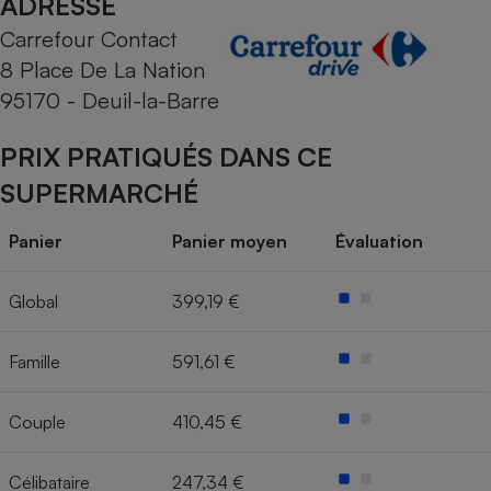
ADRESSE
Carrefour Contact
Cafetière à expressos
8 Place De La Nation
95170 - Deuil-la-Barre
PRIX PRATIQUÉS DANS CE
SUPERMARCHÉ
Panier
Panier moyen
Évaluation
Robot ménager
Global
399,19 €
Famille
591,61 €
Couple
410,45 €
Célibataire
247,34 €