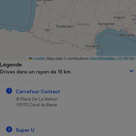
Petit électroménager - U
Complément
alimentaire
Mutuelle
Assurance emprunteur
Matelas
Leaflet
|
Map data © contributeurs
OpenStreetMap
,
CC-BY-SA
Champagne
Légende
bouteille
Banque en 
Drives dans un rayon de 15 km
Téléviseur
Antimoustique
Lave-linge
1
Carrefour Contact
8 Place De La Nation
95170 Deuil-la-Barre
Radiateur électrique
2
Super U