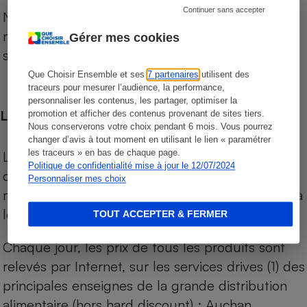
Continuer sans accepter
Notre comparateur de supermarchés propose le
niveau de prix des supermarchés, géolocalisés
Gérer mes cookies
sur le territoire français.
Que Choisir Ensemble et ses
7 partenaires
utilisent des
traceurs pour mesurer l’audience, la performance,
personnaliser les contenus, les partager, optimiser la
Les comparaisons de prix
promotion et afficher des contenus provenant de sites tiers.
Nous conserverons votre choix pendant 6 mois. Vous pourrez
changer d’avis à tout moment en utilisant le lien « paramétrer
les traceurs » en bas de chaque page.
Les comparaisons sont réalisées sur l’ensemble
Politique de confidentialité mise à jour le 12/07/2024
des produits des magasins. Les produits de
Personnaliser mes choix
marques de distributeurs (MDD) sont comparés à
leurs équivalents chez leurs concurrents.
TOUT ACCEPTER & FERMER
Chaque jour, les prix de tous les produits sont
relevés par Internet, sur les services drives (1) des
principales enseignes de la grande distribution
alimentaire (hors hard discount) : Auchan,