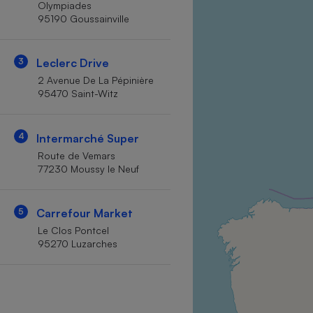
Olympiades
Internet
95190 Goussainville
Gros électroménager
Téléphonie
3
Leclerc Drive
Petit électroménager 
Complément
2 Avenue De La Pépinière
alimentaire
95470 Saint-Witz
Mutuelle
Assurance emprunteu
4
Intermarché Super
Route de Vemars
77230 Moussy le Neuf
Matelas
Champa
boutei
Banque 
5
Carrefour Market
Téléviseur
Le Clos Pontcel
Antimoustique
95270 Luzarches
Lave-linge