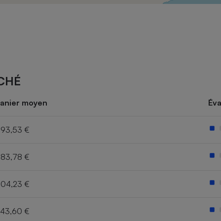
Électricité - Gaz
Appareil photo
numérique
Four encastrable
CHÉ
Lessive
anier moyen
Éva
93,53 €
83,78 €
Aspirateur
04,23 €
43,60 €