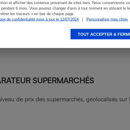
tion et afficher des contenus provenant de sites tiers. Nous conserverons vo
 pendant 6 mois. Vous pourrez changer d’avis à tout moment en utilisant le li
étrer les traceurs » en bas de chaque page.
ique de confidentialité mise à jour le 12/07/2024
|
Personnaliser mes choix
TOUT ACCEPTER & FERM
ARATEUR SUPERMARCHÉS
au de prix des supermarchés, géolocalisés sur le 