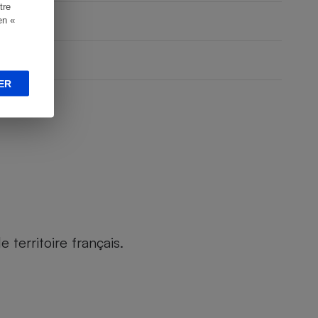
tre
en «
ER
territoire français.