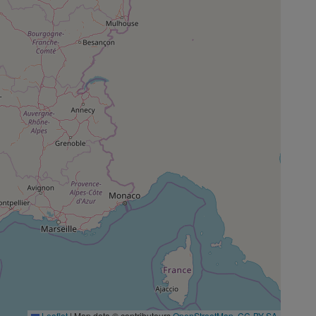
Leaflet
|
Map data © contributeurs
OpenStreetMap
,
CC-BY-SA