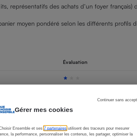
its, représentatifs des achats d’un foyer français
u panier moyen pondéré selon les différents profils
s
Réfrigérateur
Évaluation
Continuer sans accept
Gérer mes cookies
Choisir Ensemble et ses
7 partenaires
utilisent des traceurs pour mesurer
ience, la performance, personnaliser les contenus, les partager, optimiser la