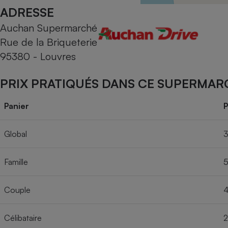
Radiateur électrique
ADRESSE
Auchan Supermarché
Téléphone mobile -
Rue de la Briqueterie
Smartphone
Plaque de cuisson à
95380 - Louvres
induction
PRIX PRATIQUÉS DANS CE SUPERMAR
Climatiseur -
Panier
P
Ventilateur
Global
3
Antivirus
Famille
5
Climatiseur -
Ventilateur
Couple
4
Célibataire
2