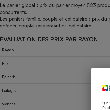
Le panier global : prix du panier moyen (103 produ
concurrents.
Les paniers famille, couple et célibataire : prix d
Cafetière à expresso
enfants, couple sans enfant ou célibataire.
ÉVALUATION DES PRIX PAR RAYON
Rayon
Bio
Robot ménager
Épicerie
Laitages
Que 
Viandes
l’aud