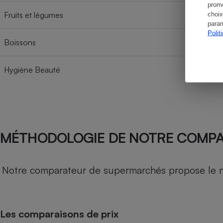
promo
Fruits et légumes
choix
param
Polit
Boissons
Hygiène Beauté
MÉTHODOLOGIE DE NOTRE COMP
Notre comparateur de supermarchés propose le nive
Les comparaisons de prix