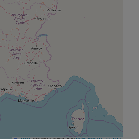
Leaflet
|
Map data © contributeurs
OpenStreetMap
,
CC-BY-SA