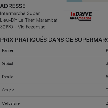
Radiateur électrique
ADRESSE
Intermarché Super
Téléphone mobile -
Lieu-Dit Le Tiret Marambat
Smartphone
Plaque de cuisson à
32190 - Vic Fezensac
induction
PRIX PRATIQUÉS DANS CE SUPERMAR
Climatiseur -
Panier
P
Ventilateur
Global
3
Antivirus
Famille
5
Climatiseur -
Ventilateur
Couple
3
Célibataire
2