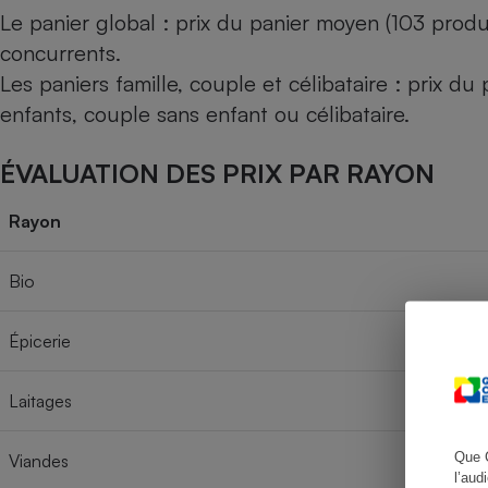
Le panier global : prix du panier moyen (103 produ
concurrents.
Les paniers famille, couple et célibataire : prix d
Cafetière à expresso
enfants, couple sans enfant ou célibataire.
ÉVALUATION DES PRIX PAR RAYON
Rayon
Bio
Robot ménager
Épicerie
Laitages
Que 
Viandes
l’aud