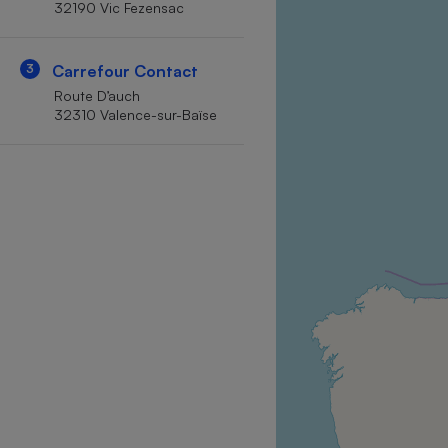
32190 Vic Fezensac
Internet
Gros électroménager
Téléphonie
3
Carrefour Contact
Petit électroménager 
Route D’auch
Complément
32310 Valence-sur-Baïse
alimentaire
Mutuelle
Assurance emprunteu
Matelas
Champa
boutei
Banque 
Téléviseur
Antimoustique
Lave-linge