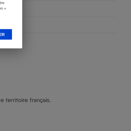
tre
en «
ER
territoire français.