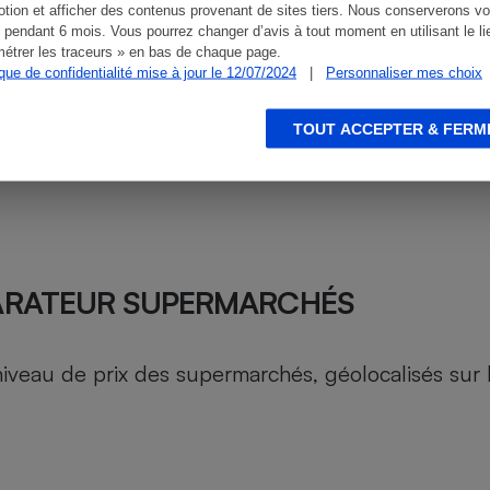
tion et afficher des contenus provenant de sites tiers. Nous conserverons vo
 pendant 6 mois. Vous pourrez changer d’avis à tout moment en utilisant le li
étrer les traceurs » en bas de chaque page.
ique de confidentialité mise à jour le 12/07/2024
|
Personnaliser mes choix
TOUT ACCEPTER & FERM
ARATEUR SUPERMARCHÉS
au de prix des supermarchés, géolocalisés sur le 