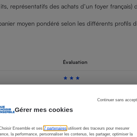
its, représentatifs des achats d’un foyer français
u panier moyen pondéré selon les différents profils
s
Réfrigérateur
Évaluation
Continuer sans accept
Gérer mes cookies
Choisir Ensemble et ses
7 partenaires
utilisent des traceurs pour mesurer
ience, la performance, personnaliser les contenus, les partager, optimiser la