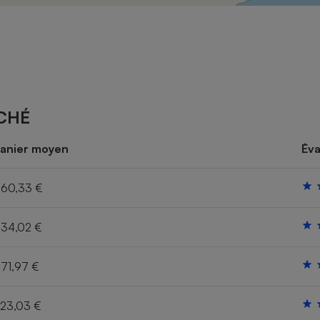
Électricité - Gaz
Appareil photo
numérique
Four encastrable
CHÉ
Lessive
anier moyen
Éva
60,33 €
34,02 €
Aspirateur
71,97 €
23,03 €