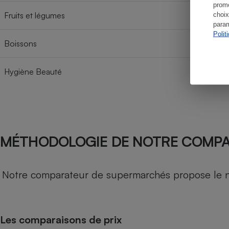
promo
Fruits et légumes
choix
param
Polit
Boissons
Hygiène Beauté
MÉTHODOLOGIE DE NOTRE COMP
Notre comparateur de supermarchés propose le nive
Les comparaisons de prix