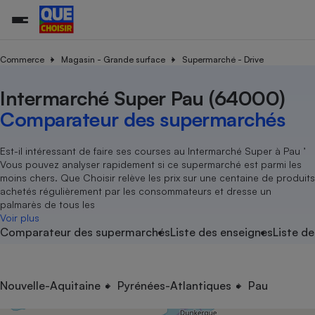
Commerce
Magasin - Grande surface
Supermarché - Drive
Intermarché Super Pau (64000)
Additifs a
Comparate
Comparatif
Comparateu
Comparatif
Comparateu
Comparatif
Comparati
Substances
Toutes les actualités
Tous les services
Tous nos combats
L’association
Organismes de défense 
Train
supermarc
cosmétiqu
Comparateur des supermarchés
Comparateu
Achat - Vente - Travaux
Démarche administrative
Enquêtes
Nos actions
Nos missions
Système judiciaire
Transport aérien
gratuit
Copropriété
Famille
Guides d'achat
Nos grandes victoires
Notre méthodologie
Est-il intéressant de faire ses courses au Intermarché Super à Pau ’
Location
Senior
Vous pouvez analyser rapidement si ce supermarché est parmi les
Comparateu
Comparate
Comparati
Comparatif
Comparate
Comparatif
Comparatif
Conseils
Les billets de la présidente
Notre financement
moins chers. Que Choisir relève les prix sur une centaine de produits
supermarc
électrique
Service marchand
Magasin - Grande surfac
Sport
Soumettre un litige
achetés régulièrement par les consommateurs et dresse un
Brèves
Nos associations locales
Nos partenaires
Air
palmarès de tous les
Marketing - Fidélisation
Vacances - Tourisme
Lettres types
Voir plus
Nous rejoindre
Nous rejoindre
Déchet
Comparateur des supermarchés
Liste des enseignes
Liste de
Méthode de vente - Abu
Rencontrer une association locale
Comparate
Comparatif
Comparatif
Comparatif
Comparatif
En savoir plus sur Que Choisir Ensemble
Eau
s
Agriculture
Achat - Vente - Location
Energie
Nutrition
Assurance auto
Nouvelle-Aquitaine
Pyrénées-Atlantiques
Pau
-nous ?
Produit alimentaire
Carburant
Comparati
Comparati
Comparati
Comparate