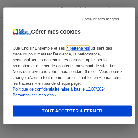
Capacité du réservoir
Continuer sans accepter
Carburant
30L
50L
70L
Gérer mes cookies
SP 95-E10
56,70 €
94,50 €
132,30 €
Que Choisir Ensemble et ses
7 partenaires
utilisent des
traceurs pour mesurer l’audience, la performance,
E85
25,71 €
42,85 €
59,99 €
personnaliser les contenus, les partager, optimiser la
promotion et afficher des contenus provenant de sites tiers.
Nous conserverons votre choix pendant 6 mois. Vous pourrez
Gazole
62,70 €
104,50 €
146,30 €
changer d’avis à tout moment en utilisant le lien « paramétrer
les traceurs » en bas de chaque page.
Politique de confidentialité mise à jour le 12/07/2024
SP95
57,84 €
96,40 €
134,96 €
Personnaliser mes choix
SP 98
59,10 €
98,50 €
137,90 €
TOUT ACCEPTER & FERMER