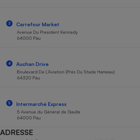
Téléphone mobile -
Smartphone
Plaque de cuisson à
induction
3
Carrefour Market
Avenue Du President Kennedy
64000 Pau
Climatiseur -
Ventilateur
4
Auchan Drive
Antivirus
Boulevard De L’Aviation (Près Du Stade Hameau)
64320 Pau
Climatiseur -
Ventilateur
5
Intermarché Express
5 Avenue du Général de Gaulle
64000 Pau
ADRESSE