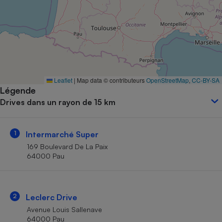
Petit électroménager - U
Complément
alimentaire
Mutuelle
Assurance emprunteur
Leaflet
|
Map data © contributeurs
OpenStreetMap
,
CC-BY-SA
Légende
Matelas
Champagne
Drives dans un rayon de 15 km
bouteille
Banque en 
Téléviseur
1
Intermarché Super
Antimoustique
Lave-linge
169 Boulevard De La Paix
64000 Pau
Radiateur électrique
2
Leclerc Drive
Avenue Louis Sallenave
64000 Pau