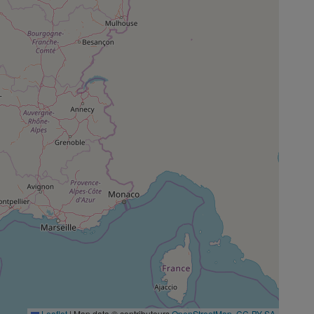
Leaflet
|
Map data © contributeurs
OpenStreetMap
,
CC-BY-SA