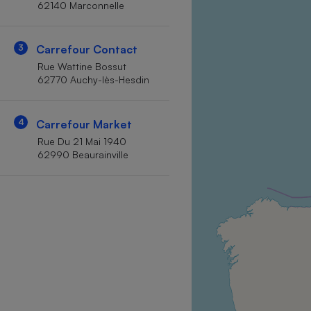
62140 Marconnelle
Internet
Gros électroménager
Téléphonie
3
Carrefour Contact
Petit électroménager 
Rue Wattine Bossut
Complément
62770 Auchy-lès-Hesdin
alimentaire
Mutuelle
Assurance emprunteu
4
Carrefour Market
Rue Du 21 Mai 1940
62990 Beaurainville
Matelas
Champa
boutei
Banque 
Téléviseur
Antimoustique
Lave-linge