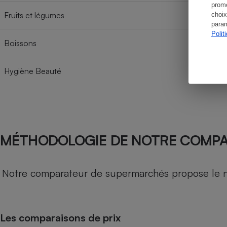
promo
Fruits et légumes
choix
param
Polit
Boissons
Hygiène Beauté
MÉTHODOLOGIE DE NOTRE COMP
Notre comparateur de supermarchés propose le nive
Les comparaisons de prix