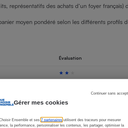
its, représentatifs des achats d’un foyer français
u panier moyen pondéré selon les différents profils
s
Réfrigérateur
Évaluation
Continuer sans accept
Gérer mes cookies
Choisir Ensemble et ses
7 partenaires
utilisent des traceurs pour mesurer
ience, la performance, personnaliser les contenus, les partager, optimiser la