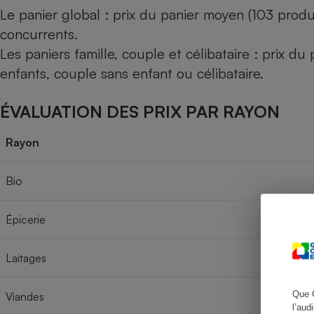
Le panier global : prix du panier moyen (103 produ
concurrents.
Les paniers famille, couple et célibataire : prix d
Cafetière à expresso
enfants, couple sans enfant ou célibataire.
ÉVALUATION DES PRIX PAR RAYON
Rayon
Bio
Robot ménager
Épicerie
Laitages
Que 
Viandes
l’aud