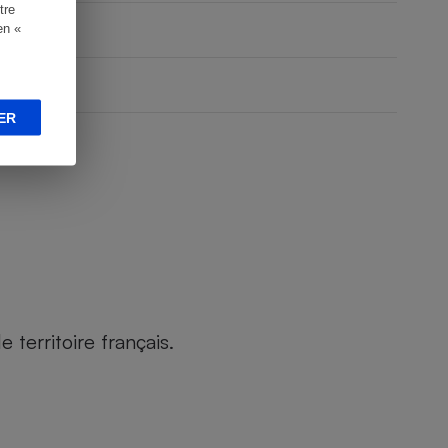
tre
en «
ER
territoire français.