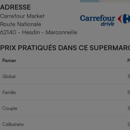
Radiateur électrique
ADRESSE
Carrefour Market
Téléphone mobile -
Route Nationale
Smartphone
Plaque de cuisson à
62140 - Hesdin - Marconnelle
induction
PRIX PRATIQUÉS DANS CE SUPERMAR
Climatiseur -
Panier
P
Ventilateur
Global
3
Antivirus
Famille
5
Climatiseur -
Ventilateur
Couple
3
Célibataire
2