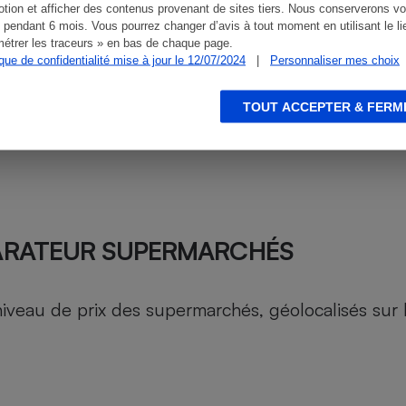
tion et afficher des contenus provenant de sites tiers. Nous conserverons vo
 pendant 6 mois. Vous pourrez changer d’avis à tout moment en utilisant le li
étrer les traceurs » en bas de chaque page.
ique de confidentialité mise à jour le 12/07/2024
|
Personnaliser mes choix
TOUT ACCEPTER & FERM
ARATEUR SUPERMARCHÉS
au de prix des supermarchés, géolocalisés sur le 