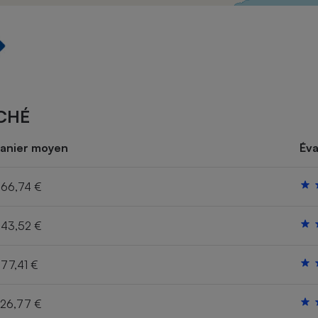
Électricité - Gaz
Appareil photo
numérique
Four encastrable
CHÉ
Lessive
anier moyen
Éva
66,74 €
43,52 €
Aspirateur
77,41 €
26,77 €