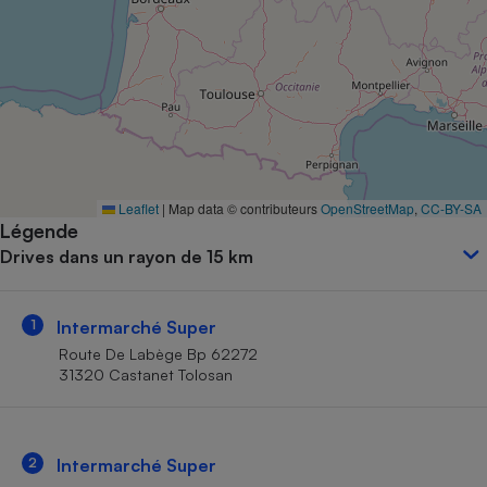
Petit électroménager - U
Complément
alimentaire
Mutuelle
Assurance emprunteur
Matelas
Leaflet
|
Map data © contributeurs
OpenStreetMap
,
CC-BY-SA
Champagne
Légende
bouteille
Banque en 
Drives dans un rayon de 15 km
Téléviseur
Antimoustique
Lave-linge
1
Intermarché Super
Route De Labège Bp 62272
31320 Castanet Tolosan
Radiateur électrique
2
Intermarché Super