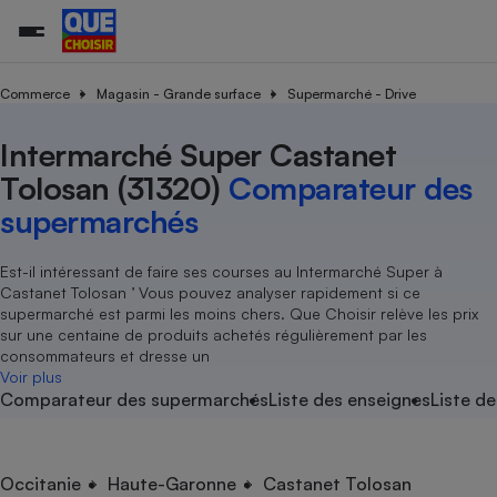
Commerce
Magasin - Grande surface
Supermarché - Drive
Intermarché Super Castanet
Additifs a
Comparate
Comparatif
Comparateu
Comparatif
Comparateu
Comparatif
Comparati
Substances
Toutes les actualités
Tous les services
Tous nos combats
L’association
Organismes de défense 
Train
supermarc
cosmétiqu
Tolosan (31320)
Comparateur des
Comparateu
Achat - Vente - Travaux
Démarche administrative
Enquêtes
Nos actions
Nos missions
Système judiciaire
Transport aérien
gratuit
supermarchés
Copropriété
Famille
Guides d'achat
Nos grandes victoires
Notre méthodologie
Location
Senior
Comparateu
Comparate
Comparati
Comparatif
Comparate
Comparatif
Comparatif
Est-il intéressant de faire ses courses au Intermarché Super à
Conseils
Les billets de la présidente
Notre financement
supermarc
électrique
Castanet Tolosan ’ Vous pouvez analyser rapidement si ce
Service marchand
Magasin - Grande surfac
Sport
Soumettre un litige
Brèves
Nos associations locales
Nos partenaires
supermarché est parmi les moins chers. Que Choisir relève les prix
Air
Marketing - Fidélisation
Vacances - Tourisme
Lettres types
sur une centaine de produits achetés régulièrement par les
Nous rejoindre
Nous rejoindre
Déchet
consommateurs et dresse un
Méthode de vente - Abu
Rencontrer une association locale
Comparate
Comparatif
Comparatif
Comparatif
Comparatif
Voir plus
En savoir plus sur Que Choisir Ensemble
Eau
Comparateur des supermarchés
Liste des enseignes
Liste de
s
Agriculture
Achat - Vente - Location
Energie
Nutrition
Assurance auto
-nous ?
Produit alimentaire
Carburant
Comparati
Comparati
Comparati
Comparate
Occitanie
Haute-Garonne
Castanet Tolosan