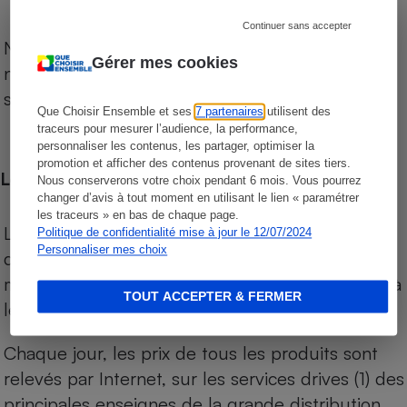
Continuer sans accepter
Notre comparateur de supermarchés propose le
Gérer mes cookies
niveau de prix des supermarchés, géolocalisés
sur le territoire français.
Que Choisir Ensemble et ses
7 partenaires
utilisent des
traceurs pour mesurer l’audience, la performance,
personnaliser les contenus, les partager, optimiser la
promotion et afficher des contenus provenant de sites tiers.
Les comparaisons de prix
Nous conserverons votre choix pendant 6 mois. Vous pourrez
changer d’avis à tout moment en utilisant le lien « paramétrer
les traceurs » en bas de chaque page.
Les comparaisons sont réalisées sur l’ensemble
Politique de confidentialité mise à jour le 12/07/2024
Personnaliser mes choix
des produits des magasins. Les produits de
marques de distributeurs (MDD) sont comparés à
TOUT ACCEPTER & FERMER
leurs équivalents chez leurs concurrents.
Chaque jour, les prix de tous les produits sont
relevés par Internet, sur les services drives (1) des
principales enseignes de la grande distribution