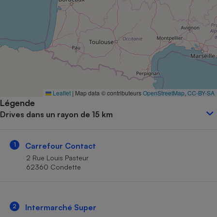
Petit électroménager - U
Complément
alimentaire
Mutuelle
Assurance emprunteur
Matelas
Leaflet
|
Map data © contributeurs
OpenStreetMap
,
CC-BY-SA
Champagne
Légende
bouteille
Banque en 
Drives dans un rayon de 15 km
Téléviseur
Antimoustique
Lave-linge
1
Carrefour Contact
2 Rue Louis Pasteur
62360 Condette
Radiateur électrique
2
Intermarché Super