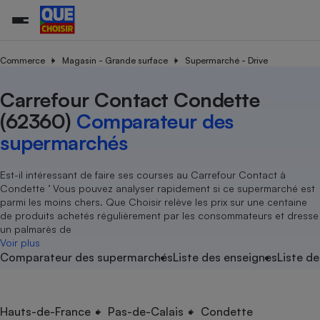
Commerce
Magasin - Grande surface
Supermarché - Drive
Carrefour Contact Condette
Additifs a
Comparate
Comparatif
Comparateu
Comparatif
Comparateu
Comparatif
Comparati
Substances
Toutes les actualités
Tous les services
Tous nos combats
L’association
Organismes de défense 
Train
supermarc
cosmétiqu
(62360)
Comparateur des
Comparateu
Achat - Vente - Travaux
Démarche administrative
Enquêtes
Nos actions
Nos missions
Système judiciaire
Transport aérien
gratuit
supermarchés
Copropriété
Famille
Guides d'achat
Nos grandes victoires
Notre méthodologie
Location
Senior
Comparateu
Comparate
Comparati
Comparatif
Comparate
Comparatif
Comparatif
Est-il intéressant de faire ses courses au Carrefour Contact à
Conseils
Les billets de la présidente
Notre financement
supermarc
électrique
Condette ’ Vous pouvez analyser rapidement si ce supermarché est
Service marchand
Magasin - Grande surfac
Sport
Soumettre un litige
Brèves
Nos associations locales
Nos partenaires
parmi les moins chers. Que Choisir relève les prix sur une centaine
Air
Marketing - Fidélisation
Vacances - Tourisme
Lettres types
de produits achetés régulièrement par les consommateurs et dresse
Nous rejoindre
Nous rejoindre
Déchet
un palmarès de
Méthode de vente - Abu
Rencontrer une association locale
Comparate
Comparatif
Comparatif
Comparatif
Comparatif
Voir plus
En savoir plus sur Que Choisir Ensemble
Eau
Comparateur des supermarchés
Liste des enseignes
Liste de
s
Agriculture
Achat - Vente - Location
Energie
Nutrition
Assurance auto
-nous ?
Produit alimentaire
Carburant
Comparati
Comparati
Comparati
Comparate
Hauts-de-France
Pas-de-Calais
Condette