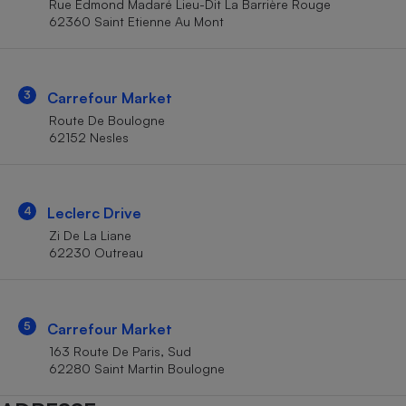
Rue Edmond Madaré Lieu-Dit La Barrière Rouge
Téléphone mobile -
62360 Saint Etienne Au Mont
Smartphone
Plaque de cuisson à
induction
3
Carrefour Market
Route De Boulogne
Climatiseur -
62152 Nesles
Ventilateur
Antivirus
4
Leclerc Drive
Zi De La Liane
Climatiseur -
Ventilateur
62230 Outreau
5
Carrefour Market
163 Route De Paris, Sud
62280 Saint Martin Boulogne