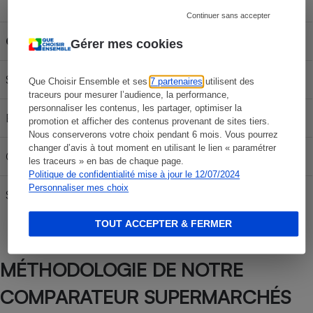
Capacité du réservoir
Continuer sans accepter
Carburant
30L
50L
70L
Gérer mes cookies
SP 95-E10
57,27 €
95,45 €
133,63 €
Que Choisir Ensemble et ses
7 partenaires
utilisent des
traceurs pour mesurer l’audience, la performance,
personnaliser les contenus, les partager, optimiser la
E85
23,79 €
39,65 €
55,51 €
promotion et afficher des contenus provenant de sites tiers.
Nous conserverons votre choix pendant 6 mois. Vous pourrez
changer d’avis à tout moment en utilisant le lien « paramétrer
Gazole
62,67 €
104,45 €
146,23 €
les traceurs » en bas de chaque page.
Politique de confidentialité mise à jour le 12/07/2024
Personnaliser mes choix
SP95
59,07 €
98,45 €
137,83 €
TOUT ACCEPTER & FERMER
MÉTHODOLOGIE DE NOTRE
COMPARATEUR SUPERMARCHÉS