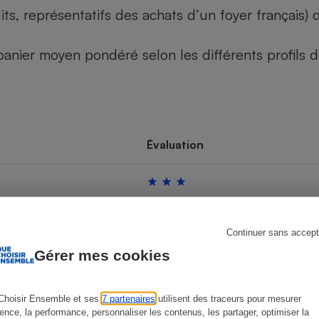
its, représentatifs des achats d’un foyer français
u panier moyen pondéré selon les différents profils
s
Réfrigérateur
Évaluation
Continuer sans accept
Gérer mes cookies
Choisir Ensemble et ses
7 partenaires
utilisent des traceurs pour mesurer
ience, la performance, personnaliser les contenus, les partager, optimiser la