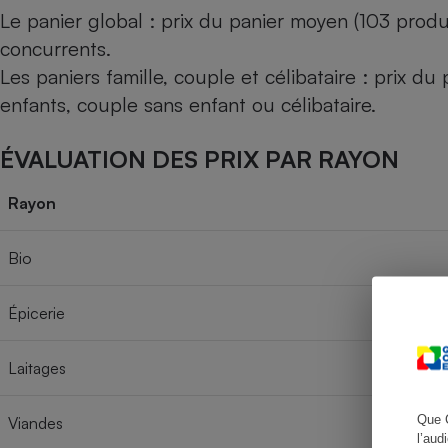
Le panier global : prix du panier moyen (103 produ
concurrents.
Les paniers famille, couple et célibataire : prix d
Cafetière à expresso
enfants, couple sans enfant ou célibataire.
ÉVALUATION DES PRIX PAR RAYON
Rayon
Bio
Robot ménager
Épicerie
Laitages
Que 
Viandes
l’aud