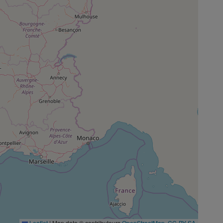
Leaflet
|
Map data © contributeurs
OpenStreetMap
,
CC-BY-SA