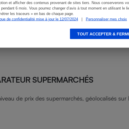
tion et afficher des contenus provenant de sites tiers. Nous conserverons vo
 pendant 6 mois. Vous pourrez changer d’avis à tout moment en utilisant le li
étrer les traceurs » en bas de chaque page.
ique de confidentialité mise à jour le 12/07/2024
|
Personnaliser mes choix
TOUT ACCEPTER & FERM
ARATEUR SUPERMARCHÉS
au de prix des supermarchés, géolocalisés sur le 