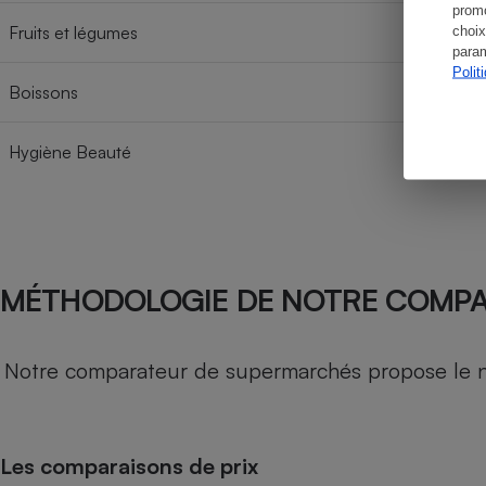
promo
Fruits et légumes
choix
param
Polit
Boissons
Hygiène Beauté
MÉTHODOLOGIE DE NOTRE COMP
Notre comparateur de supermarchés propose le nive
Les comparaisons de prix