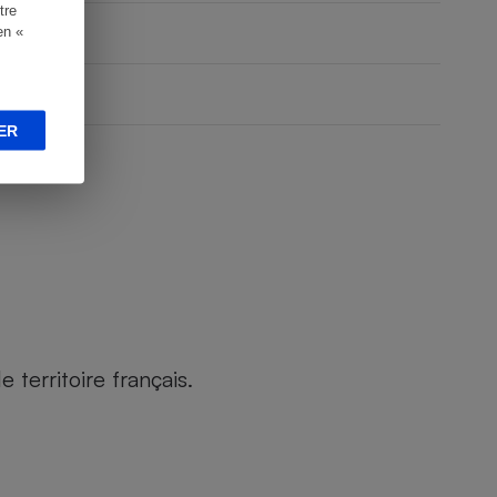
tre
en «
ER
territoire français.