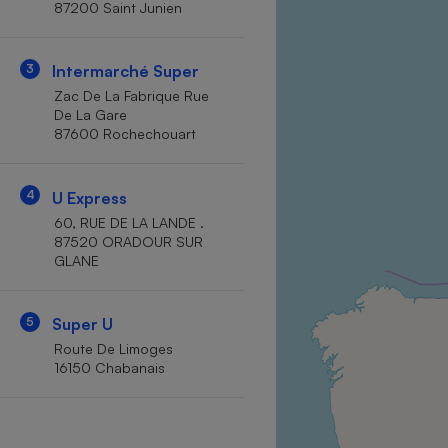
87200 Saint Junien
Internet
Gros électroménager
Téléphonie
3
Intermarché Super
Petit électroménager 
Zac De La Fabrique Rue
Complément
De La Gare
alimentaire
87600 Rochechouart
Mutuelle
Assurance emprunteu
4
U Express
60, RUE DE LA LANDE .
87520 ORADOUR SUR
Matelas
Champa
GLANE
boutei
Banque 
Téléviseur
5
Super U
Antimoustique
Route De Limoges
Lave-linge
16150 Chabanais