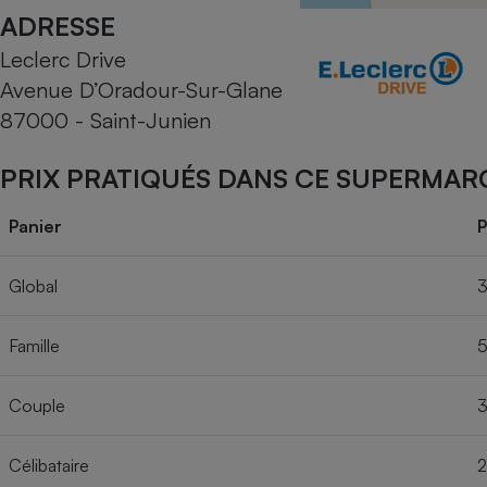
Radiateur électrique
ADRESSE
Leclerc Drive
Téléphone mobile -
Avenue D’Oradour-Sur-Glane
Smartphone
Plaque de cuisson à
87000 - Saint-Junien
induction
PRIX PRATIQUÉS DANS CE SUPERMAR
Climatiseur -
Panier
P
Ventilateur
Global
3
Antivirus
Famille
5
Climatiseur -
Ventilateur
Couple
3
Célibataire
2