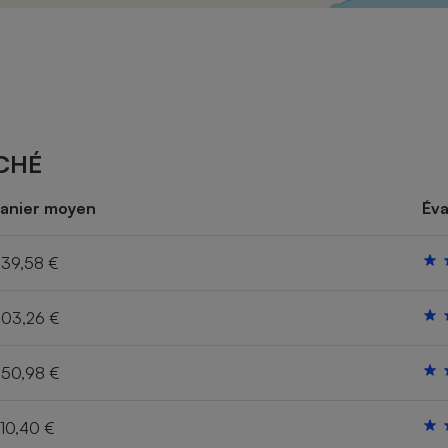
Électricité - Gaz
Appareil photo
numérique
Four encastrable
CHÉ
Lessive
anier moyen
Éva
39,58 €
03,26 €
Aspirateur
50,98 €
10,40 €