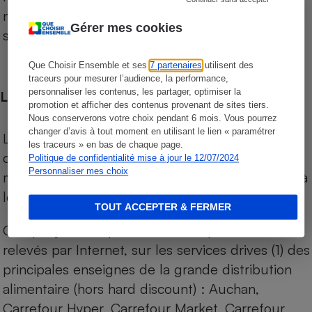
niveau de prix des supermarchés, géolocalisés
Gérer mes cookies
sur le territoire français.
Que Choisir Ensemble et ses
7 partenaires
utilisent des
traceurs pour mesurer l’audience, la performance,
personnaliser les contenus, les partager, optimiser la
Les comparaisons de prix
promotion et afficher des contenus provenant de sites tiers.
Nous conserverons votre choix pendant 6 mois. Vous pourrez
changer d’avis à tout moment en utilisant le lien « paramétrer
Les comparaisons sont réalisées sur l’ensemble
les traceurs » en bas de chaque page.
des produits des magasins. Les produits de
Politique de confidentialité mise à jour le 12/07/2024
Personnaliser mes choix
marques de distributeurs (MDD) sont comparés à
leurs équivalents chez leurs concurrents.
TOUT ACCEPTER & FERMER
Chaque jour, les prix de tous les produits sont
relevés par Internet, sur les services drives (1) des
principales enseignes de la grande distribution
alimentaire (hors hard discount) : Auchan,
Carrefour Hyper, Carrefour Market, Carrefour