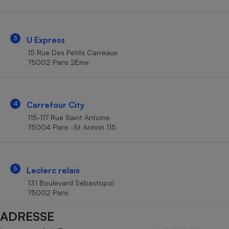
Téléphone mobile -
Smartphone
Plaque de cuisson à
induction
3
U Express
15 Rue Des Petits Carreaux
75002 Paris 2Ème
Climatiseur -
Ventilateur
4
Carrefour City
Antivirus
115-117 Rue Saint Antoine
75004 Paris -St Antoin 115
Climatiseur -
Ventilateur
5
Leclerc relais
131 Boulevard Sébastopol
75002 Paris
ADRESSE