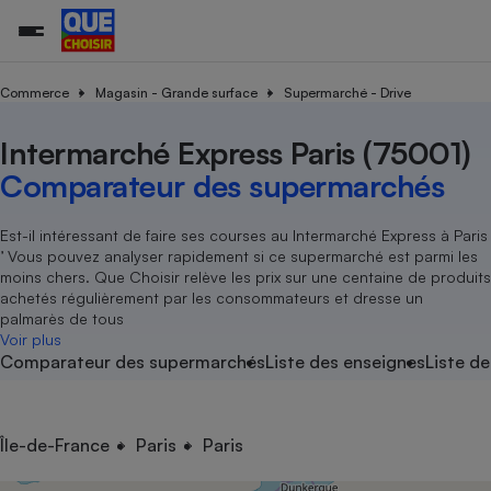
Commerce
Magasin - Grande surface
Supermarché - Drive
Intermarché Express Paris (75001)
Additifs a
Comparate
Comparatif
Comparateu
Comparatif
Comparateu
Comparatif
Comparati
Substances
Toutes les actualités
Tous les services
Tous nos combats
L’association
Organismes de défense 
Train
supermarc
cosmétiqu
Comparateur des supermarchés
Comparateu
Achat - Vente - Travaux
Démarche administrative
Enquêtes
Nos actions
Nos missions
Système judiciaire
Transport aérien
gratuit
Copropriété
Famille
Guides d'achat
Nos grandes victoires
Notre méthodologie
Est-il intéressant de faire ses courses au Intermarché Express à Paris
Location
Senior
’ Vous pouvez analyser rapidement si ce supermarché est parmi les
Comparateu
Comparate
Comparati
Comparatif
Comparate
Comparatif
Comparatif
Conseils
Les billets de la présidente
Notre financement
moins chers. Que Choisir relève les prix sur une centaine de produits
supermarc
électrique
Service marchand
Magasin - Grande surfac
Sport
Soumettre un litige
achetés régulièrement par les consommateurs et dresse un
Brèves
Nos associations locales
Nos partenaires
Air
palmarès de tous
Marketing - Fidélisation
Vacances - Tourisme
Lettres types
Voir plus
Nous rejoindre
Nous rejoindre
Déchet
Comparateur des supermarchés
Liste des enseignes
Liste de
Méthode de vente - Abu
Rencontrer une association locale
Comparate
Comparatif
Comparatif
Comparatif
Comparatif
En savoir plus sur Que Choisir Ensemble
Eau
s
Agriculture
Achat - Vente - Location
Energie
Nutrition
Assurance auto
Île-de-France
Paris
Paris
-nous ?
Produit alimentaire
Carburant
Comparati
Comparati
Comparati
Comparate