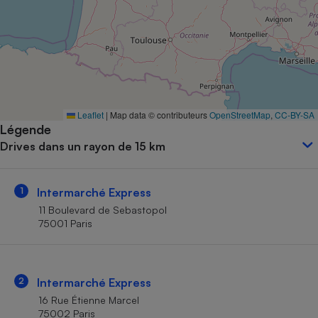
Petit électroménager - U
Complément
alimentaire
Mutuelle
Assurance emprunteur
Leaflet
|
Map data © contributeurs
OpenStreetMap
,
CC-BY-SA
Légende
Matelas
Champagne
Drives dans un rayon de 15 km
bouteille
Banque en 
Téléviseur
1
Intermarché Express
Antimoustique
Lave-linge
11 Boulevard de Sebastopol
75001 Paris
Radiateur électrique
2
Intermarché Express
16 Rue Étienne Marcel
75002 Paris