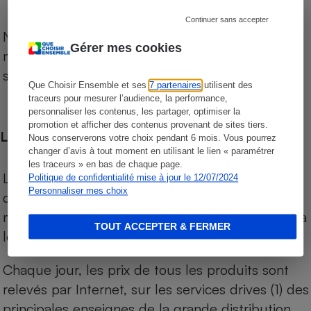
Continuer sans accepter
Notre comparateur de supermarchés propose le
Gérer mes cookies
niveau de prix des supermarchés, géolocalisés
sur le territoire français.
Que Choisir Ensemble et ses
7 partenaires
utilisent des
traceurs pour mesurer l’audience, la performance,
personnaliser les contenus, les partager, optimiser la
promotion et afficher des contenus provenant de sites tiers.
Les comparaisons de prix
Nous conserverons votre choix pendant 6 mois. Vous pourrez
changer d’avis à tout moment en utilisant le lien « paramétrer
les traceurs » en bas de chaque page.
Les comparaisons sont réalisées sur l’ensemble
Politique de confidentialité mise à jour le 12/07/2024
Personnaliser mes choix
des produits des magasins. Les produits de
marques de distributeurs (MDD) sont comparés à
TOUT ACCEPTER & FERMER
leurs équivalents chez leurs concurrents.
Chaque jour, les prix de tous les produits sont
relevés par Internet, sur les services drives (1) des
principales enseignes de la grande distribution