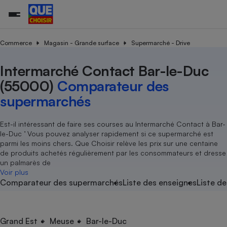
Commerce
Magasin - Grande surface
Supermarché - Drive
Intermarché Contact Bar-le-Duc
Additifs a
Comparate
Comparatif
Comparateu
Comparatif
Comparateu
Comparatif
Comparati
Substances
Toutes les actualités
Tous les services
Tous nos combats
L’association
Organismes de défense 
Train
supermarc
cosmétiqu
(55000)
Comparateur des
Comparateu
Achat - Vente - Travaux
Démarche administrative
Enquêtes
Nos actions
Nos missions
Système judiciaire
Transport aérien
gratuit
supermarchés
Copropriété
Famille
Guides d'achat
Nos grandes victoires
Notre méthodologie
Location
Senior
Comparateu
Comparate
Comparati
Comparatif
Comparate
Comparatif
Comparatif
Est-il intéressant de faire ses courses au Intermarché Contact à Bar-
Conseils
Les billets de la présidente
Notre financement
supermarc
électrique
le-Duc ’ Vous pouvez analyser rapidement si ce supermarché est
Service marchand
Magasin - Grande surfac
Sport
Soumettre un litige
Brèves
Nos associations locales
Nos partenaires
parmi les moins chers. Que Choisir relève les prix sur une centaine
Air
Marketing - Fidélisation
Vacances - Tourisme
Lettres types
de produits achetés régulièrement par les consommateurs et dresse
Nous rejoindre
Nous rejoindre
Déchet
un palmarès de
Méthode de vente - Abu
Rencontrer une association locale
Comparate
Comparatif
Comparatif
Comparatif
Comparatif
Voir plus
En savoir plus sur Que Choisir Ensemble
Eau
Comparateur des supermarchés
Liste des enseignes
Liste de
s
Agriculture
Achat - Vente - Location
Energie
Nutrition
Assurance auto
-nous ?
Produit alimentaire
Carburant
Comparati
Comparati
Comparati
Comparate
Grand Est
Meuse
Bar-le-Duc