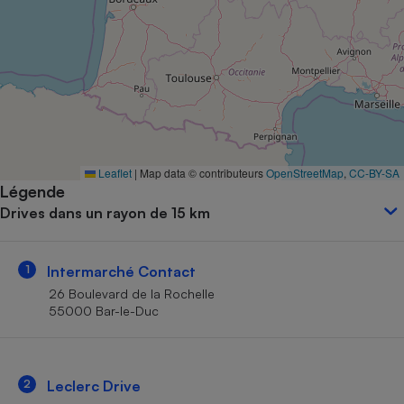
Petit électroménager - U
Complément
alimentaire
Mutuelle
Assurance emprunteur
Matelas
Leaflet
|
Map data © contributeurs
OpenStreetMap
,
CC-BY-SA
Champagne
Légende
bouteille
Banque en 
Drives dans un rayon de 15 km
Téléviseur
Antimoustique
Lave-linge
1
Intermarché Contact
26 Boulevard de la Rochelle
55000 Bar-le-Duc
Radiateur électrique
2
Leclerc Drive