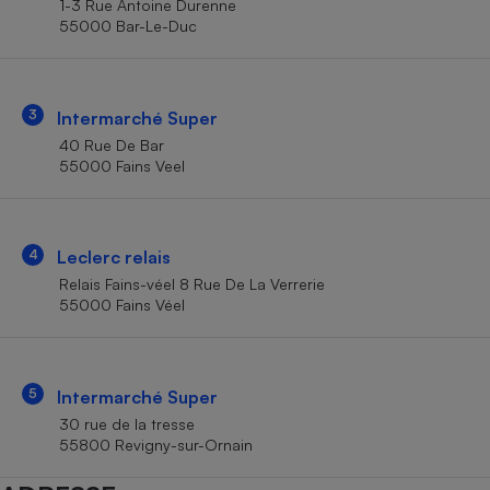
1-3 Rue Antoine Durenne
Téléphone mobile -
55000 Bar-Le-Duc
Smartphone
Plaque de cuisson à
induction
3
Intermarché Super
40 Rue De Bar
Climatiseur -
55000 Fains Veel
Ventilateur
Antivirus
4
Leclerc relais
Relais Fains-véel 8 Rue De La Verrerie
Climatiseur -
Ventilateur
55000 Fains Véel
5
Intermarché Super
30 rue de la tresse
55800 Revigny-sur-Ornain