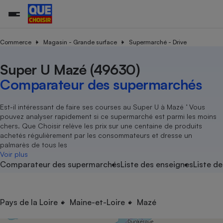
Commerce
Magasin - Grande surface
Supermarché - Drive
Super U Mazé (49630)
Additifs a
Comparate
Comparatif
Comparateu
Comparatif
Comparateu
Comparatif
Comparati
Substances
Toutes les actualités
Tous les services
Tous nos combats
L’association
Organismes de défense 
Train
supermarc
cosmétiqu
Comparateur des supermarchés
Comparateu
Achat - Vente - Travaux
Démarche administrative
Enquêtes
Nos actions
Nos missions
Système judiciaire
Transport aérien
gratuit
Copropriété
Famille
Guides d'achat
Nos grandes victoires
Notre méthodologie
Est-il intéressant de faire ses courses au Super U à Mazé ’ Vous
Location
Senior
pouvez analyser rapidement si ce supermarché est parmi les moins
Comparateu
Comparate
Comparati
Comparatif
Comparate
Comparatif
Comparatif
Conseils
Les billets de la présidente
Notre financement
chers. Que Choisir relève les prix sur une centaine de produits
supermarc
électrique
Service marchand
Magasin - Grande surfac
Sport
Soumettre un litige
achetés régulièrement par les consommateurs et dresse un
Brèves
Nos associations locales
Nos partenaires
Air
palmarès de tous les
Marketing - Fidélisation
Vacances - Tourisme
Lettres types
Voir plus
Nous rejoindre
Nous rejoindre
Déchet
Comparateur des supermarchés
Liste des enseignes
Liste de
Méthode de vente - Abu
Rencontrer une association locale
Comparate
Comparatif
Comparatif
Comparatif
Comparatif
En savoir plus sur Que Choisir Ensemble
Eau
s
Agriculture
Achat - Vente - Location
Energie
Nutrition
Assurance auto
Pays de la Loire
Maine-et-Loire
Mazé
-nous ?
Produit alimentaire
Carburant
Comparati
Comparati
Comparati
Comparate