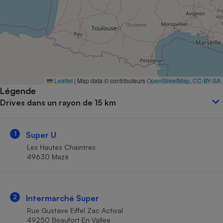
Petit électroménager - U
Complément
alimentaire
Mutuelle
Assurance emprunteur
Leaflet
|
Map data © contributeurs
OpenStreetMap
,
CC-BY-SA
Légende
Matelas
Champagne
Drives dans un rayon de 15 km
bouteille
Banque en 
Téléviseur
1
Super U
Antimoustique
Lave-linge
Les Hautes Chaintres
49630 Mazé
Radiateur électrique
2
Intermarché Super
Rue Gustave Eiffel Zac Actival
49250 Beaufort En Vallee