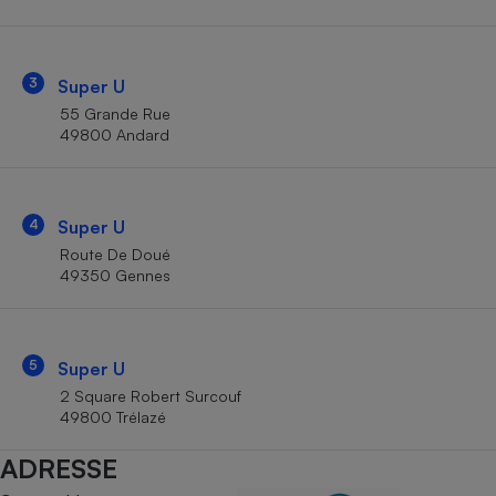
Téléphone mobile -
Smartphone
Plaque de cuisson à
induction
3
Super U
55 Grande Rue
49800 Andard
Climatiseur -
Ventilateur
4
Super U
Antivirus
Route De Doué
49350 Gennes
Climatiseur -
Ventilateur
5
Super U
2 Square Robert Surcouf
49800 Trélazé
ADRESSE