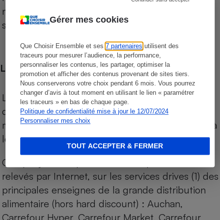
niveau de prix des supermarchés, géolocalisés
Gérer mes cookies
sur le territoire français.
Que Choisir Ensemble et ses
7 partenaires
utilisent des
traceurs pour mesurer l’audience, la performance,
personnaliser les contenus, les partager, optimiser la
Les comparaisons de prix
promotion et afficher des contenus provenant de sites tiers.
Nous conserverons votre choix pendant 6 mois. Vous pourrez
changer d’avis à tout moment en utilisant le lien « paramétrer
Les comparaisons sont réalisées sur l’ensemble
les traceurs » en bas de chaque page.
des produits des magasins. Les produits de
Politique de confidentialité mise à jour le 12/07/2024
Personnaliser mes choix
marques de distributeurs (MDD) sont comparés à
leurs équivalents chez leurs concurrents.
TOUT ACCEPTER & FERMER
Chaque jour, les prix de tous les produits sont
relevés par Internet, sur les services drives (1) des
principales enseignes de la grande distribution
alimentaire (hors hard discount) : Auchan,
Carrefour Hyper, Carrefour Market, Carrefour