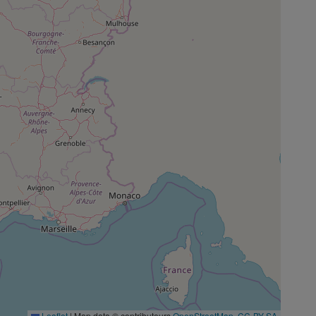
Leaflet
|
Map data © contributeurs
OpenStreetMap
,
CC-BY-SA