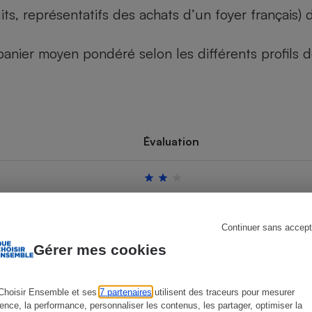
its, représentatifs des achats d’un foyer français
u panier moyen pondéré selon les différents profils
s
Réfrigérateur
Évaluation
Continuer sans accept
Gérer mes cookies
Choisir Ensemble et ses
7 partenaires
utilisent des traceurs pour mesurer
ience, la performance, personnaliser les contenus, les partager, optimiser la