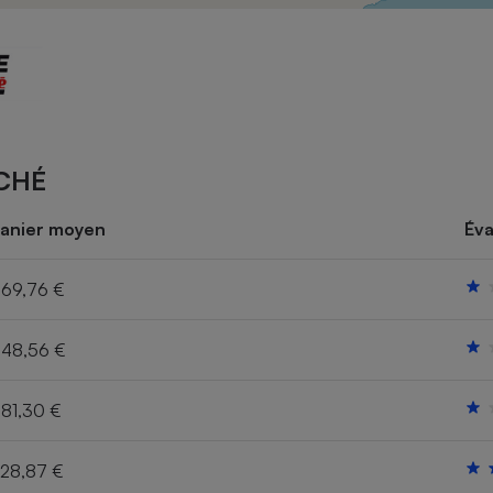
Électricité - Gaz
Appareil photo
numérique
Four encastrable
CHÉ
Lessive
anier moyen
Éva
69,76 €
48,56 €
Aspirateur
81,30 €
28,87 €