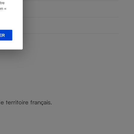
tre
en «
ER
territoire français.