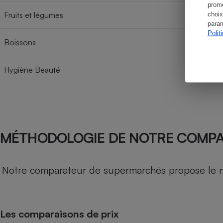
promo
Fruits et légumes
choix
param
Polit
Boissons
Hygiène Beauté
MÉTHODOLOGIE DE NOTRE COMP
Notre comparateur de supermarchés propose le nive
Les comparaisons de prix