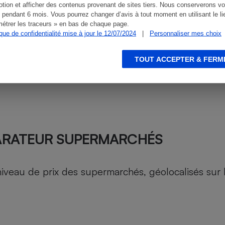
tion et afficher des contenus provenant de sites tiers. Nous conserverons vo
 pendant 6 mois. Vous pourrez changer d’avis à tout moment en utilisant le li
étrer les traceurs » en bas de chaque page.
ique de confidentialité mise à jour le 12/07/2024
|
Personnaliser mes choix
TOUT ACCEPTER & FERM
ARATEUR SUPERMARCHÉS
au de prix des supermarchés, géolocalisés sur le 