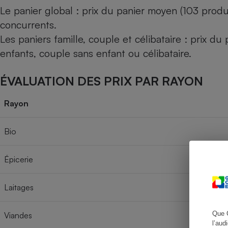
Le panier global : prix du panier moyen (103 produ
concurrents.
Les paniers famille, couple et célibataire : prix d
Cafetière à expresso
enfants, couple sans enfant ou célibataire.
ÉVALUATION DES PRIX PAR RAYON
Rayon
Bio
Robot ménager
Épicerie
Laitages
Que 
Viandes
l’aud