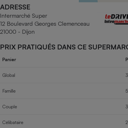
Radiateur électrique
ADRESSE
Intermarché Super
Téléphone mobile -
12 Boulevard Georges Clemenceau
Smartphone
Plaque de cuisson à
21000 - Dijon
induction
PRIX PRATIQUÉS DANS CE SUPERMAR
Climatiseur -
Panier
P
Ventilateur
Global
3
Antivirus
Famille
5
Climatiseur -
Ventilateur
Couple
3
Célibataire
2