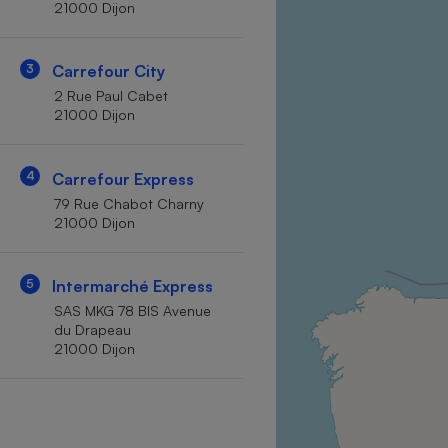
21000 Dijon
Internet
Gros électroménager
Téléphonie
3
Carrefour City
Petit électroménager 
2 Rue Paul Cabet
Complément
21000 Dijon
alimentaire
Mutuelle
Assurance emprunteu
4
Carrefour Express
79 Rue Chabot Charny
21000 Dijon
Matelas
Champa
boutei
5
Intermarché Express
Banque 
SAS MKG 78 BIS Avenue
Téléviseur
du Drapeau
Antimoustique
21000 Dijon
Lave-linge