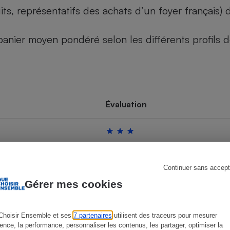
its, représentatifs des achats d’un foyer français
u panier moyen pondéré selon les différents profils
s
Réfrigérateur
Évaluation
Continuer sans accept
Gérer mes cookies
Choisir Ensemble et ses
7 partenaires
utilisent des traceurs pour mesurer
ience, la performance, personnaliser les contenus, les partager, optimiser la