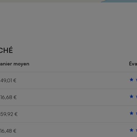
Électricité - Gaz
Appareil photo
numérique
Four encastrable
CHÉ
Lessive
anier moyen
Éva
49,01 €
16,68 €
Aspirateur
59,92 €
16,48 €