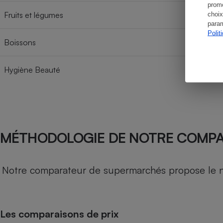
promo
Fruits et légumes
choix
param
Polit
Boissons
Hygiène Beauté
MÉTHODOLOGIE DE NOTRE COMP
Notre comparateur de supermarchés propose le nive
Les comparaisons de prix