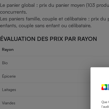
Le panier global : prix du panier moyen (103 produ
concurrents.
Les paniers famille, couple et célibataire : prix d
Cafetière à expresso
enfants, couple sans enfant ou célibataire.
ÉVALUATION DES PRIX PAR RAYON
Rayon
Bio
Robot ménager
Épicerie
Laitages
Que 
Viandes
l’aud