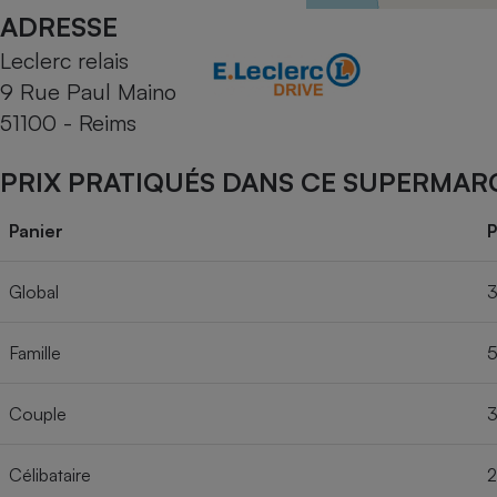
Radiateur électrique
ADRESSE
Leclerc relais
Téléphone mobile -
9 Rue Paul Maino
Smartphone
Plaque de cuisson à
51100 - Reims
induction
PRIX PRATIQUÉS DANS CE SUPERMAR
Climatiseur -
Panier
P
Ventilateur
Global
3
Antivirus
Famille
5
Climatiseur -
Ventilateur
Couple
3
Célibataire
2