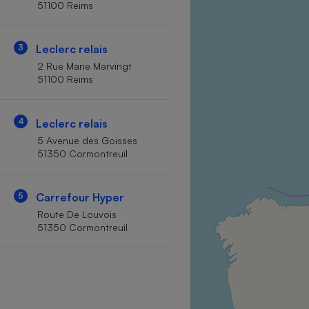
51100 Reims
Internet
Gros électroménager
Téléphonie
3
Leclerc relais
Petit électroménager 
2 Rue Marie Marvingt
Complément
51100 Reims
alimentaire
Mutuelle
Assurance emprunteu
4
Leclerc relais
5 Avenue des Goisses
51350 Cormontreuil
Matelas
Champa
boutei
5
Carrefour Hyper
Banque 
Route De Louvois
Téléviseur
51350 Cormontreuil
Antimoustique
Lave-linge