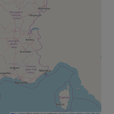
Leaflet
|
Map data © contributeurs
OpenStreetMap
,
CC-BY-SA