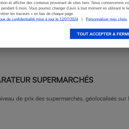
tion et afficher des contenus provenant de sites tiers. Nous conserverons vo
 pendant 6 mois. Vous pourrez changer d’avis à tout moment en utilisant le li
étrer les traceurs » en bas de chaque page.
ique de confidentialité mise à jour le 12/07/2024
|
Personnaliser mes choix
TOUT ACCEPTER & FERM
ARATEUR SUPERMARCHÉS
au de prix des supermarchés, géolocalisés sur le 