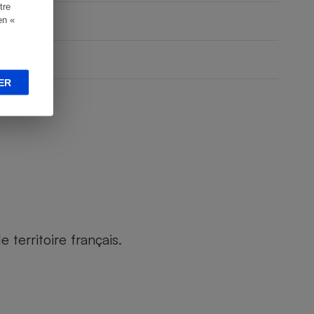
tre
en «
ER
territoire français.