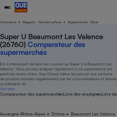
Commerce
Magasin - Grande surface
Supermarché - Drive
Super U Beaumont Les Valence
Additifs a
Comparate
Comparatif
Comparateu
Comparatif
Comparateu
Comparatif
Comparati
Substances
Toutes les actualités
Tous les services
Tous nos combats
L’association
Organismes de défense 
Train
supermarc
cosmétiqu
(26760)
Comparateur des
Comparateu
Achat - Vente - Travaux
Démarche administrative
Enquêtes
Nos actions
Nos missions
Système judiciaire
Transport aérien
gratuit
supermarchés
Copropriété
Famille
Guides d'achat
Nos grandes victoires
Notre méthodologie
Location
Senior
Comparateu
Comparate
Comparati
Comparatif
Comparate
Comparatif
Comparatif
Est-il intéressant de faire ses courses au Super U à Beaumont Les
Conseils
Les billets de la présidente
Notre financement
supermarc
électrique
Valence ’ Vous pouvez analyser rapidement si ce supermarché est
Service marchand
Magasin - Grande surfac
Sport
Soumettre un litige
Brèves
Nos associations locales
Nos partenaires
parmi les moins chers. Que Choisir relève les prix sur une centaine
Air
Marketing - Fidélisation
Vacances - Tourisme
Lettres types
de produits achetés régulièrement par les consommateurs et dresse
Nous rejoindre
Nous rejoindre
Déchet
un palmarès de
Méthode de vente - Abu
Rencontrer une association locale
Comparate
Comparatif
Comparatif
Comparatif
Comparatif
Voir plus
En savoir plus sur Que Choisir Ensemble
Eau
Comparateur des supermarchés
Liste des enseignes
Liste de
s
Agriculture
Achat - Vente - Location
Energie
Nutrition
Assurance auto
-nous ?
Produit alimentaire
Carburant
Comparati
Comparati
Comparati
Comparate
Auvergne-Rhône-Alpes
Drôme
Beaumont Les Valence