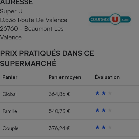
ADRESSE
Super U
Cafetière à expressos
D.538 Route De Valence
26760 - Beaumont Les
Valence
PRIX PRATIQUÉS DANS CE
SUPERMARCHÉ
Robot ménager
Panier
Panier moyen
Évaluation
Global
364,86 €
Famille
540,73 €
Couple
376,24 €