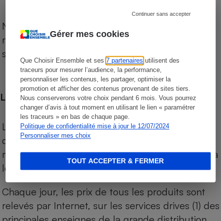
Continuer sans accepter
Notre comparateur de supermarchés propose le
Gérer mes cookies
niveau de prix des supermarchés, géolocalisés
sur le territoire français.
Que Choisir Ensemble et ses
7 partenaires
utilisent des
traceurs pour mesurer l’audience, la performance,
personnaliser les contenus, les partager, optimiser la
promotion et afficher des contenus provenant de sites tiers.
Les comparaisons de prix
Nous conserverons votre choix pendant 6 mois. Vous pourrez
changer d’avis à tout moment en utilisant le lien « paramétrer
les traceurs » en bas de chaque page.
Les comparaisons sont réalisées sur l’ensemble
Politique de confidentialité mise à jour le 12/07/2024
Personnaliser mes choix
des produits des magasins. Les produits de
marques de distributeurs (MDD) sont comparés à
TOUT ACCEPTER & FERMER
leurs équivalents chez leurs concurrents.
Chaque jour, les prix de tous les produits sont
relevés par Internet, sur les services drives (1) des
principales enseignes de la grande distribution