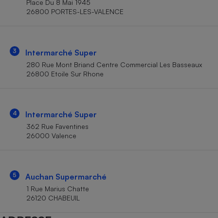
Place Du 8 Mai 1945
Téléphone mobile -
26800 PORTES-LES-VALENCE
Smartphone
Plaque de cuisson à
induction
3
Intermarché Super
280 Rue Mont Briand Centre Commercial Les Basseaux
Climatiseur -
26800 Etoile Sur Rhone
Ventilateur
Antivirus
4
Intermarché Super
362 Rue Faventines
Climatiseur -
Ventilateur
26000 Valence
5
Auchan Supermarché
1 Rue Marius Chatte
26120 CHABEUIL