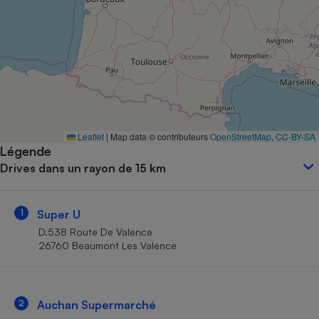
Petit électroménager - U
Complément
alimentaire
Mutuelle
Assurance emprunteur
Matelas
Leaflet
|
Map data © contributeurs
OpenStreetMap
,
CC-BY-SA
Champagne
Légende
bouteille
Banque en 
Drives dans un rayon de 15 km
Téléviseur
Antimoustique
Lave-linge
1
Super U
D.538 Route De Valence
26760 Beaumont Les Valence
Radiateur électrique
2
Auchan Supermarché