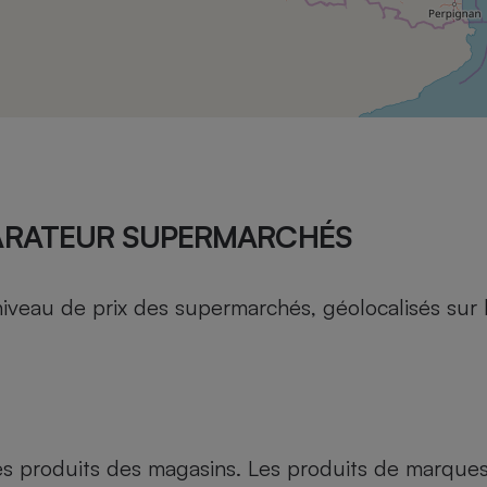
Électricité - Gaz
Appareil photo
numérique
Four encastrable
Lessive
ARATEUR SUPERMARCHÉS
au de prix des supermarchés, géolocalisés sur le 
Aspirateur
es produits des magasins. Les produits de marque