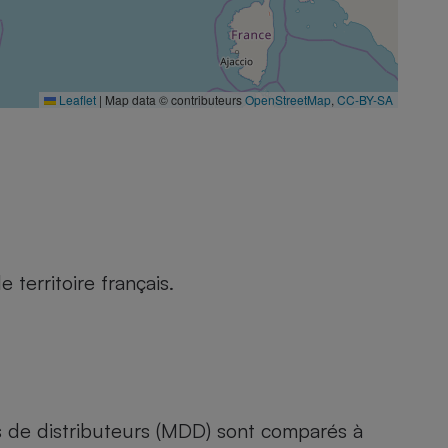
Leaflet
|
Map data © contributeurs
OpenStreetMap
,
CC-BY-SA
territoire français.
s de distributeurs (MDD) sont comparés à