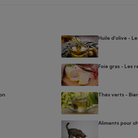
Huile d'olive - L
Foie gras - Les r
mon
Thés verts - Bien
Aliments pour ch