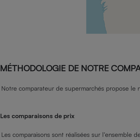
Radiateur électrique
Téléphone mobile -
Smartphone
Plaque de cuisson à
induction
Climatiseur -
MÉTHODOLOGIE DE NOTRE COMP
Ventilateur
Notre comparateur de supermarchés propose le nive
Antivirus
Climatiseur -
Ventilateur
Les comparaisons de prix
Les comparaisons sont réalisées sur l’ensemble d