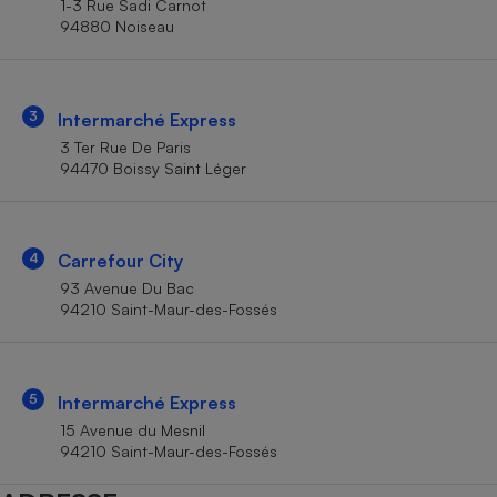
1-3 Rue Sadi Carnot
Téléphone mobile -
94880 Noiseau
Smartphone
Plaque de cuisson à
induction
3
Intermarché Express
3 Ter Rue De Paris
Climatiseur -
94470 Boissy Saint Léger
Ventilateur
Antivirus
4
Carrefour City
93 Avenue Du Bac
Climatiseur -
Ventilateur
94210 Saint-Maur-des-Fossés
5
Intermarché Express
15 Avenue du Mesnil
94210 Saint-Maur-des-Fossés