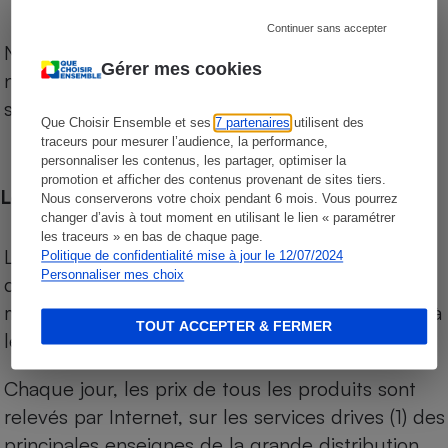
Continuer sans accepter
Notre comparateur de supermarchés propose le
Gérer mes cookies
niveau de prix des supermarchés, géolocalisés
sur le territoire français.
Que Choisir Ensemble et ses
7 partenaires
utilisent des
traceurs pour mesurer l’audience, la performance,
personnaliser les contenus, les partager, optimiser la
promotion et afficher des contenus provenant de sites tiers.
Les comparaisons de prix
Nous conserverons votre choix pendant 6 mois. Vous pourrez
changer d’avis à tout moment en utilisant le lien « paramétrer
les traceurs » en bas de chaque page.
Les comparaisons sont réalisées sur l’ensemble
Politique de confidentialité mise à jour le 12/07/2024
Personnaliser mes choix
des produits des magasins. Les produits de
marques de distributeurs (MDD) sont comparés à
TOUT ACCEPTER & FERMER
leurs équivalents chez leurs concurrents.
Chaque jour, les prix de tous les produits sont
relevés par Internet, sur les services drives (1) des
principales enseignes de la grande distribution