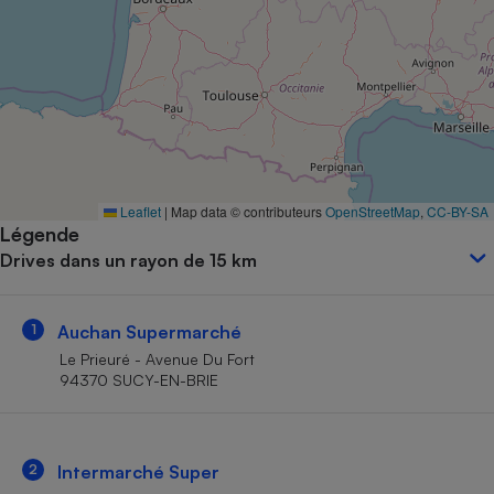
Petit électroménager - U
Complément
alimentaire
Mutuelle
Assurance emprunteur
Matelas
Leaflet
|
Map data © contributeurs
OpenStreetMap
,
CC-BY-SA
Champagne
Légende
bouteille
Banque en 
Drives dans un rayon de 15 km
Téléviseur
Antimoustique
Lave-linge
1
Auchan Supermarché
Le Prieuré - Avenue Du Fort
94370 SUCY-EN-BRIE
Radiateur électrique
2
Intermarché Super