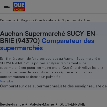
Commerce
Magasin - Grande surface
Supermarché - Drive
Auchan Supermarché SUCY-EN-
Additifs a
Comparate
Comparatif
Comparateu
Comparatif
Comparateu
Comparatif
Comparati
Substances
Toutes les actualités
Tous les services
Tous nos combats
L’association
Organismes de défense 
Train
supermarc
cosmétiqu
BRIE (94370)
Comparateur des
Comparateu
Achat - Vente - Travaux
Démarche administrative
Enquêtes
Nos actions
Nos missions
Système judiciaire
Transport aérien
gratuit
supermarchés
Copropriété
Famille
Guides d'achat
Nos grandes victoires
Notre méthodologie
Location
Senior
Comparateu
Comparate
Comparati
Comparatif
Comparate
Comparatif
Comparatif
Est-il intéressant de faire ses courses au Auchan Supermarché à
Conseils
Les billets de la présidente
Notre financement
supermarc
électrique
SUCY-EN-BRIE ’ Vous pouvez analyser rapidement si ce
Service marchand
Magasin - Grande surfac
Sport
Soumettre un litige
Brèves
Nos associations locales
Nos partenaires
supermarché est parmi les moins chers. Que Choisir relève les prix
Air
Marketing - Fidélisation
Vacances - Tourisme
Lettres types
sur une centaine de produits achetés régulièrement par les
Nous rejoindre
Nous rejoindre
Déchet
consommateurs et dresse un palmarès
Méthode de vente - Abu
Rencontrer une association locale
Comparate
Comparatif
Comparatif
Comparatif
Comparatif
Voir plus
En savoir plus sur Que Choisir Ensemble
Eau
Comparateur des supermarchés
Liste des enseignes
Liste de
s
Agriculture
Achat - Vente - Location
Energie
Nutrition
Assurance auto
-nous ?
Produit alimentaire
Carburant
Comparati
Comparati
Comparati
Comparate
Île-de-France
Val-de-Marne
SUCY-EN-BRIE