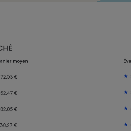
Électricité - Gaz
Appareil photo
numérique
Four encastrable
CHÉ
Lessive
anier moyen
Éva
72,03 €
52,47 €
Aspirateur
82,85 €
30,27 €