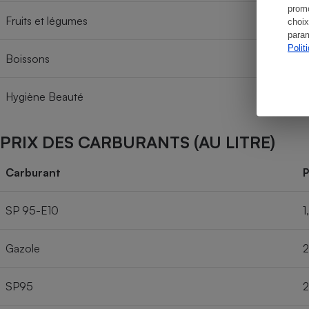
promo
Fruits et légumes
choix
param
Polit
Boissons
Hygiène Beauté
PRIX DES CARBURANTS (AU LITRE)
Carburant
P
SP 95-E10
1
Gazole
2
SP95
2