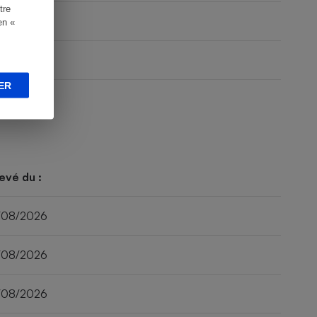
tre
en «
ER
evé du :
/08/2026
/08/2026
/08/2026