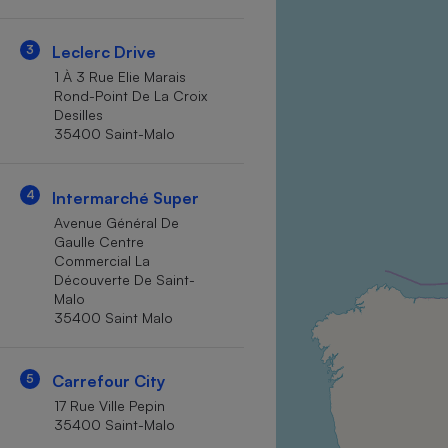
Internet
3
Leclerc Drive
Gros électroménager
Téléphonie
1 À 3 Rue Elie Marais
Petit électroménager 
Rond-Point De La Croix
Complément
Desilles
alimentaire
35400 Saint-Malo
Mutuelle
Assurance emprunteu
4
Intermarché Super
Avenue Général De
Gaulle Centre
Matelas
Champa
Commercial La
boutei
Découverte De Saint-
Banque 
Malo
Téléviseur
35400 Saint Malo
Antimoustique
Lave-linge
5
Carrefour City
17 Rue Ville Pepin
35400 Saint-Malo