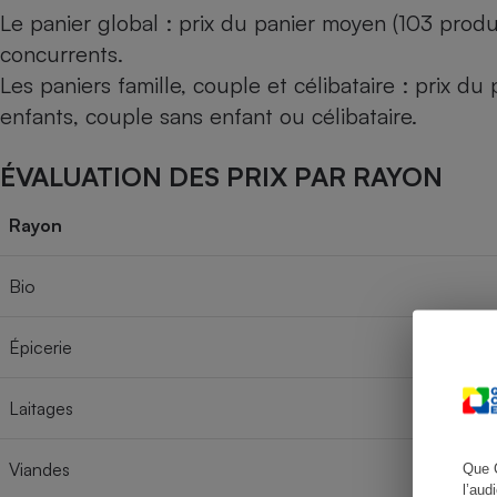
Le panier global : prix du panier moyen (103 produ
concurrents.
Les paniers famille, couple et célibataire : prix d
Cafetière à expresso
enfants, couple sans enfant ou célibataire.
ÉVALUATION DES PRIX PAR RAYON
Rayon
Bio
Robot ménager
Épicerie
Laitages
Viandes
Que 
l’aud