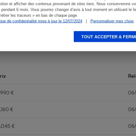
tion et afficher des contenus provenant de sites tiers. Nous conserverons vo
 pendant 6 mois. Vous pourrez changer d’avis à tout moment en utilisant le li
étrer les traceurs » en bas de chaque page.
ique de confidentialité mise à jour le 12/07/2024
|
Personnaliser mes choix
TOUT ACCEPTER & FERM
rix
Rel
,990 €
06
,160 €
06
,045 €
06