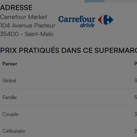
Radiateur électrique
ADRESSE
Carrefour Market
Téléphone mobile -
104 Avenue Pasteur
Smartphone
Plaque de cuisson à
35400 - Saint-Malo
induction
PRIX PRATIQUÉS DANS CE SUPERMAR
Climatiseur -
Panier
P
Ventilateur
Global
3
Antivirus
Famille
5
Climatiseur -
Ventilateur
Couple
3
Célibataire
2