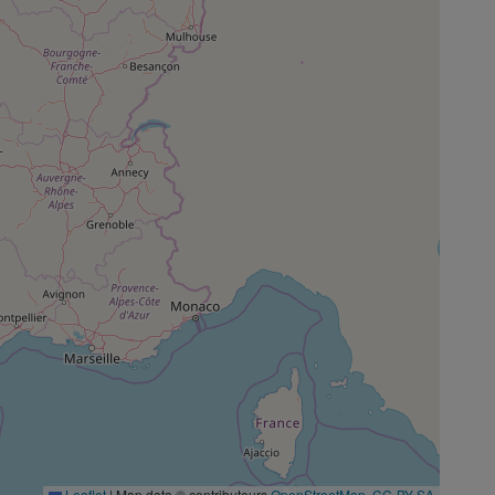
Leaflet
|
Map data © contributeurs
OpenStreetMap
,
CC-BY-SA