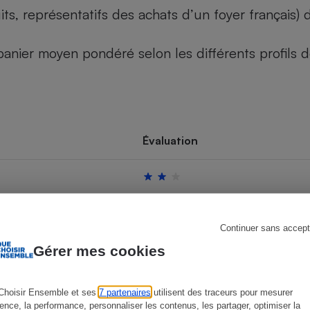
its, représentatifs des achats d’un foyer français
u panier moyen pondéré selon les différents profils
s
Réfrigérateur
Évaluation
Continuer sans accept
Gérer mes cookies
Choisir Ensemble et ses
7 partenaires
utilisent des traceurs pour mesurer
ience, la performance, personnaliser les contenus, les partager, optimiser la