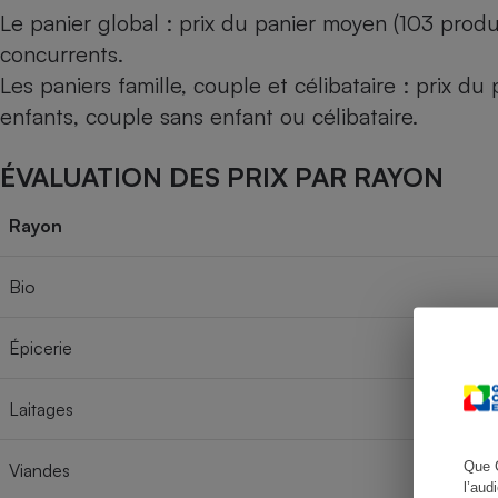
Le panier global : prix du panier moyen (103 produ
concurrents.
Les paniers famille, couple et célibataire : prix d
Cafetière à expresso
enfants, couple sans enfant ou célibataire.
ÉVALUATION DES PRIX PAR RAYON
Rayon
Bio
Robot ménager
Épicerie
Laitages
Que 
Viandes
l’aud