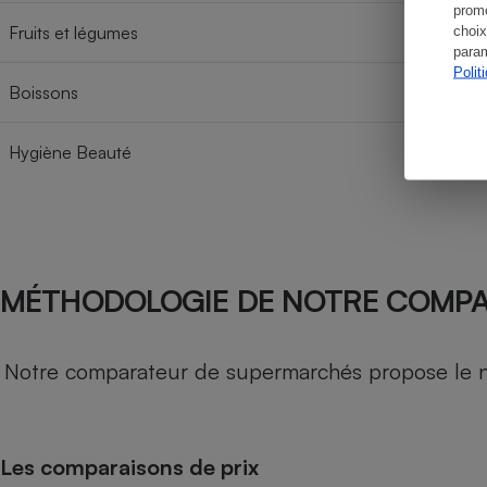
promo
Fruits et légumes
choix
param
Polit
Boissons
Hygiène Beauté
MÉTHODOLOGIE DE NOTRE COMP
Notre comparateur de supermarchés propose le nive
Les comparaisons de prix