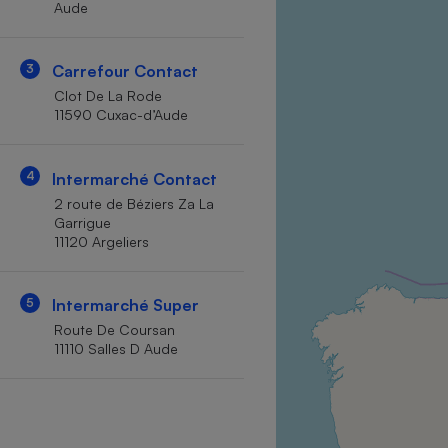
Aude
Internet
Gros électroménager
Téléphonie
3
Carrefour Contact
Petit électroménager 
Clot De La Rode
Complément
11590 Cuxac-d’Aude
alimentaire
Mutuelle
Assurance emprunteu
4
Intermarché Contact
2 route de Béziers Za La
Garrigue
11120 Argeliers
Matelas
Champa
boutei
Banque 
5
Intermarché Super
Téléviseur
Route De Coursan
Antimoustique
11110 Salles D Aude
Lave-linge