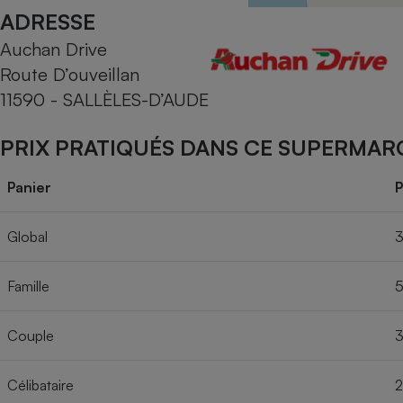
Radiateur électrique
ADRESSE
Auchan Drive
Téléphone mobile -
Route D’ouveillan
Smartphone
Plaque de cuisson à
11590 - SALLÈLES-D’AUDE
induction
PRIX PRATIQUÉS DANS CE SUPERMAR
Climatiseur -
Panier
P
Ventilateur
Global
3
Antivirus
Famille
5
Climatiseur -
Ventilateur
Couple
3
Célibataire
2