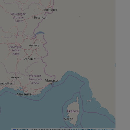
Leaflet
|
Map data © contributeurs
OpenStreetMap
,
CC-BY-SA