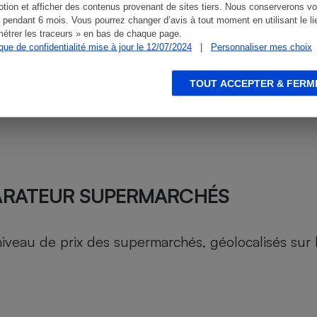
tion et afficher des contenus provenant de sites tiers. Nous conserverons vo
 pendant 6 mois. Vous pourrez changer d’avis à tout moment en utilisant le li
étrer les traceurs » en bas de chaque page.
ique de confidentialité mise à jour le 12/07/2024
|
Personnaliser mes choix
TOUT ACCEPTER & FERM
ARATEUR SUPERMARCHÉS
au de prix des supermarchés, géolocalisés sur le 