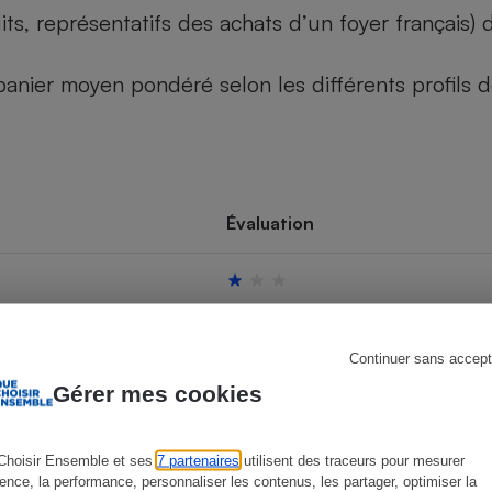
its, représentatifs des achats d’un foyer français
u panier moyen pondéré selon les différents profils
s
Réfrigérateur
Évaluation
Continuer sans accept
Gérer mes cookies
Choisir Ensemble et ses
7 partenaires
utilisent des traceurs pour mesurer
ience, la performance, personnaliser les contenus, les partager, optimiser la