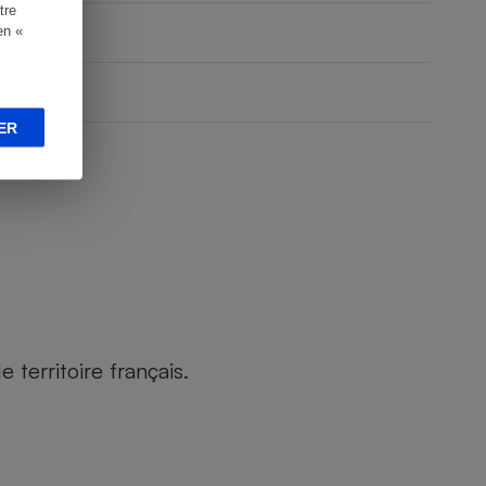
tre
en «
ER
territoire français.