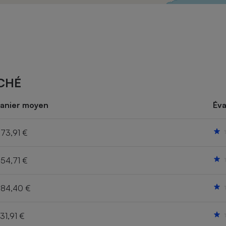
Électricité - Gaz
Appareil photo
numérique
Four encastrable
CHÉ
Lessive
anier moyen
Éva
73,91 €
54,71 €
Aspirateur
84,40 €
31,91 €