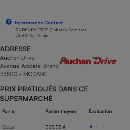
Téléphone mobile -
Smartphone
Plaque de cuisson à
induction
3
Intermarché Contact
ZA DES FAVIERES (Sollières-Sardières)
73500 Val-Cenis
Climatiseur -
ADRESSE
Ventilateur
Auchan Drive
Avenue Aristide Briand
Antivirus
73500 - MODANE
Climatiseur -
Ventilateur
PRIX PRATIQUÉS DANS CE
SUPERMARCHÉ
Panier
Panier moyen
Évaluation
Global
383,35 €