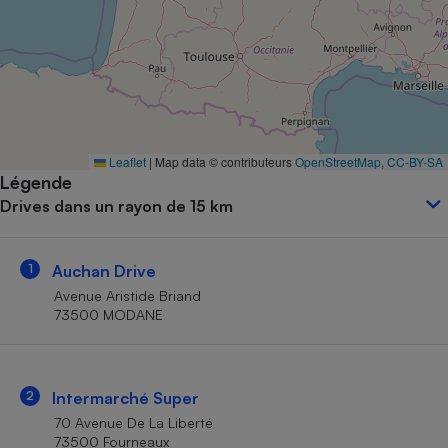
Petit électroménager - U
Complément
alimentaire
Mutuelle
Assurance emprunteur
Leaflet
|
Map data © contributeurs
OpenStreetMap
,
CC-BY-SA
Légende
Matelas
Champagne
Drives dans un rayon de 15 km
bouteille
Banque en 
Téléviseur
1
Auchan Drive
Antimoustique
Lave-linge
Avenue Aristide Briand
73500 MODANE
Radiateur électrique
2
Intermarché Super
70 Avenue De La Liberté
73500 Fourneaux