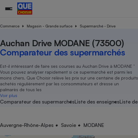
Commerce
Magasin - Grande surface
Supermarché - Drive
Auchan Drive MODANE (73500)
Additifs a
Comparate
Comparatif
Comparateu
Comparatif
Comparateu
Comparatif
Comparati
Substances
Toutes les actualités
Tous les services
Tous nos combats
L’association
Organismes de défense 
Train
supermarc
cosmétiqu
Comparateur des supermarchés
Comparateu
Achat - Vente - Travaux
Démarche administrative
Enquêtes
Nos actions
Nos missions
Système judiciaire
Transport aérien
gratuit
Copropriété
Famille
Guides d'achat
Nos grandes victoires
Notre méthodologie
Est-il intéressant de faire ses courses au Auchan Drive à MODANE ’
Location
Senior
Vous pouvez analyser rapidement si ce supermarché est parmi les
Comparateu
Comparate
Comparati
Comparatif
Comparate
Comparatif
Comparatif
Conseils
Les billets de la présidente
Notre financement
moins chers. Que Choisir relève les prix sur une centaine de produits
supermarc
électrique
Service marchand
Magasin - Grande surfac
Sport
Soumettre un litige
achetés régulièrement par les consommateurs et dresse un
Brèves
Nos associations locales
Nos partenaires
Air
palmarès de tous les
Marketing - Fidélisation
Vacances - Tourisme
Lettres types
Voir plus
Nous rejoindre
Nous rejoindre
Déchet
Comparateur des supermarchés
Liste des enseignes
Liste de
Méthode de vente - Abu
Rencontrer une association locale
Comparate
Comparatif
Comparatif
Comparatif
Comparatif
En savoir plus sur Que Choisir Ensemble
Eau
s
Agriculture
Achat - Vente - Location
Energie
Nutrition
Assurance auto
Auvergne-Rhône-Alpes
Savoie
MODANE
-nous ?
Produit alimentaire
Carburant
Comparati
Comparati
Comparati
Comparate