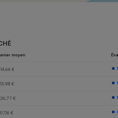
Électricité - Gaz
Appareil photo
numérique
Four encastrable
CHÉ
Lessive
anier moyen
Éva
14,66 €
13,98 €
Aspirateur
26,77 €
57,16 €