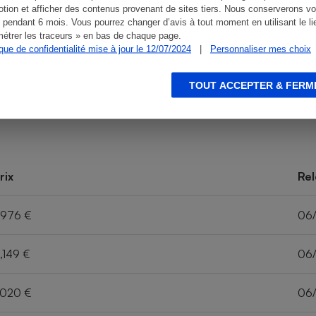
tion et afficher des contenus provenant de sites tiers. Nous conserverons vo
 pendant 6 mois. Vous pourrez changer d’avis à tout moment en utilisant le li
étrer les traceurs » en bas de chaque page.
ique de confidentialité mise à jour le 12/07/2024
|
Personnaliser mes choix
TOUT ACCEPTER & FERM
rix
Rel
,976 €
06
,149 €
06
,020 €
06