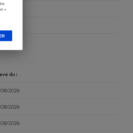
tre
en «
ER
evé du :
/08/2026
/08/2026
/08/2026