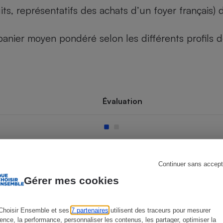
its, représentatifs des achats d’un foyer français
u panier moyen pondéré selon les différents profils
s
Réfrigérateur
Évaluation
Continuer sans accept
Gérer mes cookies
Choisir Ensemble et ses
7 partenaires
utilisent des traceurs pour mesurer
ience, la performance, personnaliser les contenus, les partager, optimiser la