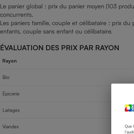
Le panier global : prix du panier moyen (103 produ
concurrents.
Les paniers famille, couple et célibataire : prix d
Cafetière à expresso
enfants, couple sans enfant ou célibataire.
ÉVALUATION DES PRIX PAR RAYON
Rayon
Bio
Robot ménager
Épicerie
Laitages
Viandes
Que 
l’aud