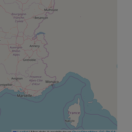
Leaflet
|
Map data © contributeurs
OpenStreetMap
,
CC-BY-SA