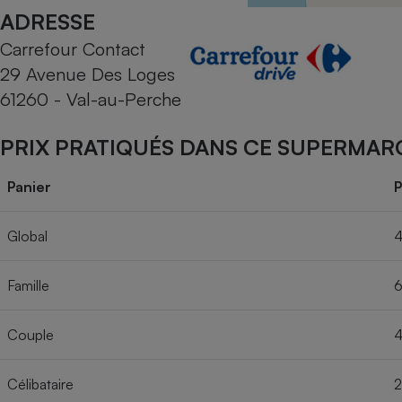
Radiateur électrique
ADRESSE
Carrefour Contact
Téléphone mobile -
29 Avenue Des Loges
Smartphone
Plaque de cuisson à
61260 - Val-au-Perche
induction
PRIX PRATIQUÉS DANS CE SUPERMAR
Climatiseur -
Panier
P
Ventilateur
Global
4
Antivirus
Famille
6
Climatiseur -
Ventilateur
Couple
4
Célibataire
2