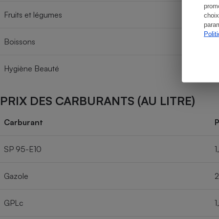
promo
Fruits et légumes
choix
param
Polit
Boissons
Hygiène Beauté
PRIX DES CARBURANTS (AU LITRE)
Carburant
P
SP 95-E10
1
Gazole
2
GPLc
1