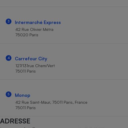
Téléphone mobile -
Smartphone
Plaque de cuisson à
induction
3
Intermarché Express
42 Rue Olivier Métra
75020 Paris
Climatiseur -
Ventilateur
4
Carrefour City
Antivirus
127/131rue Chem/Vert
75011 Paris
Climatiseur -
Ventilateur
5
Monop
42 Rue Saint-Maur, 75011 Paris, France
75011 Paris
ADRESSE