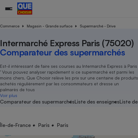
Commerce
Magasin - Grande surface
Supermarché - Drive
Intermarché Express Paris (75020)
Additifs a
Comparate
Comparatif
Comparateu
Comparatif
Comparateu
Comparatif
Comparati
Substances
Toutes les actualités
Tous les services
Tous nos combats
L’association
Organismes de défense 
Train
supermarc
cosmétiqu
Comparateur des supermarchés
Comparateu
Achat - Vente - Travaux
Démarche administrative
Enquêtes
Nos actions
Nos missions
Système judiciaire
Transport aérien
gratuit
Copropriété
Famille
Guides d'achat
Nos grandes victoires
Notre méthodologie
Est-il intéressant de faire ses courses au Intermarché Express à Paris
Location
Senior
’ Vous pouvez analyser rapidement si ce supermarché est parmi les
Comparateu
Comparate
Comparati
Comparatif
Comparate
Comparatif
Comparatif
Conseils
Les billets de la présidente
Notre financement
moins chers. Que Choisir relève les prix sur une centaine de produits
supermarc
électrique
Service marchand
Magasin - Grande surfac
Sport
Soumettre un litige
achetés régulièrement par les consommateurs et dresse un
Brèves
Nos associations locales
Nos partenaires
Air
palmarès de tous
Marketing - Fidélisation
Vacances - Tourisme
Lettres types
Voir plus
Nous rejoindre
Nous rejoindre
Déchet
Comparateur des supermarchés
Liste des enseignes
Liste de
Méthode de vente - Abu
Rencontrer une association locale
Comparate
Comparatif
Comparatif
Comparatif
Comparatif
En savoir plus sur Que Choisir Ensemble
Eau
s
Agriculture
Achat - Vente - Location
Energie
Nutrition
Assurance auto
Île-de-France
Paris
Paris
-nous ?
Produit alimentaire
Carburant
Comparati
Comparati
Comparati
Comparate