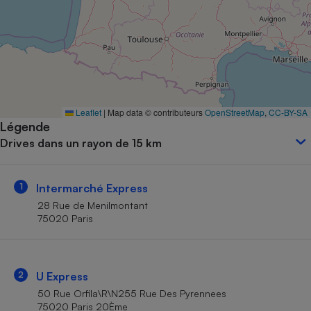
Petit électroménager - U
Complément
alimentaire
Mutuelle
Assurance emprunteur
Leaflet
|
Map data © contributeurs
OpenStreetMap
,
CC-BY-SA
Légende
Matelas
Champagne
Drives dans un rayon de 15 km
bouteille
Banque en 
Téléviseur
1
Intermarché Express
Antimoustique
Lave-linge
28 Rue de Menilmontant
75020 Paris
Radiateur électrique
2
U Express
50 Rue Orfila\R\N255 Rue Des Pyrennees
75020 Paris 20Ème