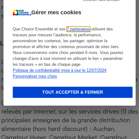
niveau de prix des supermarchés, géolocalisés
Gérer mes cookies
sur le territoire français.
Que Choisir Ensemble et ses
7 partenaires
utilisent des
traceurs pour mesurer l’audience, la performance,
personnaliser les contenus, les partager, optimiser la
Les comparaisons de prix
promotion et afficher des contenus provenant de sites tiers.
Nous conserverons votre choix pendant 6 mois. Vous pourrez
changer d’avis à tout moment en utilisant le lien « paramétrer
Les comparaisons sont réalisées sur l’ensemble
les traceurs » en bas de chaque page.
des produits des magasins. Les produits de
Politique de confidentialité mise à jour le 12/07/2024
Personnaliser mes choix
marques de distributeurs (MDD) sont comparés à
leurs équivalents chez leurs concurrents.
TOUT ACCEPTER & FERMER
Chaque jour, les prix de tous les produits sont
relevés par Internet, sur les services drives (1) des
principales enseignes de la grande distribution
alimentaire (hors hard discount) : Auchan,
Carrefour Hyper, Carrefour Market, Carrefour