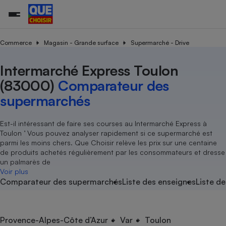
Commerce
Magasin - Grande surface
Supermarché - Drive
Intermarché Express Toulon
Additifs a
Comparate
Comparatif
Comparateu
Comparatif
Comparateu
Comparatif
Comparati
Substances
Toutes les actualités
Tous les services
Tous nos combats
L’association
Organismes de défense 
Train
supermarc
cosmétiqu
(83000)
Comparateur des
Comparateu
Achat - Vente - Travaux
Démarche administrative
Enquêtes
Nos actions
Nos missions
Système judiciaire
Transport aérien
gratuit
supermarchés
Copropriété
Famille
Guides d'achat
Nos grandes victoires
Notre méthodologie
Location
Senior
Comparateu
Comparate
Comparati
Comparatif
Comparate
Comparatif
Comparatif
Est-il intéressant de faire ses courses au Intermarché Express à
Conseils
Les billets de la présidente
Notre financement
supermarc
électrique
Toulon ’ Vous pouvez analyser rapidement si ce supermarché est
Service marchand
Magasin - Grande surfac
Sport
Soumettre un litige
Brèves
Nos associations locales
Nos partenaires
parmi les moins chers. Que Choisir relève les prix sur une centaine
Air
Marketing - Fidélisation
Vacances - Tourisme
Lettres types
de produits achetés régulièrement par les consommateurs et dresse
Nous rejoindre
Nous rejoindre
Déchet
un palmarès de
Méthode de vente - Abu
Rencontrer une association locale
Comparate
Comparatif
Comparatif
Comparatif
Comparatif
Voir plus
En savoir plus sur Que Choisir Ensemble
Eau
Comparateur des supermarchés
Liste des enseignes
Liste de
s
Agriculture
Achat - Vente - Location
Energie
Nutrition
Assurance auto
-nous ?
Produit alimentaire
Carburant
Comparati
Comparati
Comparati
Comparate
Provence-Alpes-Côte d’Azur
Var
Toulon