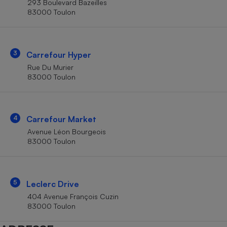
293 Boulevard Bazeilles
Téléphone mobile -
83000 Toulon
Smartphone
Plaque de cuisson à
induction
3
Carrefour Hyper
Rue Du Murier
Climatiseur -
83000 Toulon
Ventilateur
Antivirus
4
Carrefour Market
Avenue Léon Bourgeois
Climatiseur -
Ventilateur
83000 Toulon
5
Leclerc Drive
404 Avenue François Cuzin
83000 Toulon