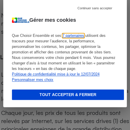
Continuer sans accepter
Notre comparateur de supermarchés propose le
Gérer mes cookies
niveau de prix des supermarchés, géolocalisés
sur le territoire français.
Que Choisir Ensemble et ses
7 partenaires
utilisent des
traceurs pour mesurer l’audience, la performance,
personnaliser les contenus, les partager, optimiser la
promotion et afficher des contenus provenant de sites tiers.
Les comparaisons de prix
Nous conserverons votre choix pendant 6 mois. Vous pourrez
changer d’avis à tout moment en utilisant le lien « paramétrer
les traceurs » en bas de chaque page.
Les comparaisons sont réalisées sur l’ensemble
Politique de confidentialité mise à jour le 12/07/2024
Personnaliser mes choix
des produits des magasins. Les produits de
marques de distributeurs (MDD) sont comparés à
TOUT ACCEPTER & FERMER
leurs équivalents chez leurs concurrents.
Chaque jour, les prix de tous les produits sont
relevés par Internet, sur les services drives (1) des
principales enseignes de la grande distribution