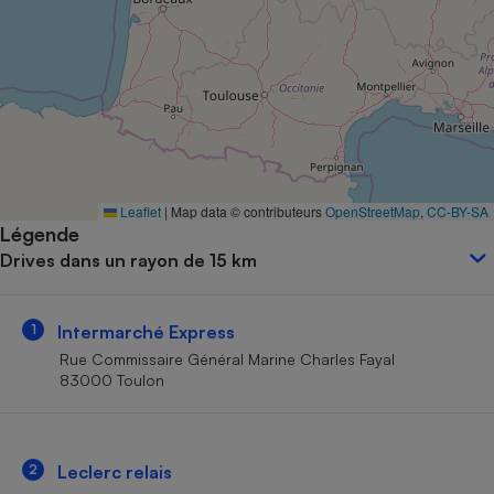
Petit électroménager - U
Complément
alimentaire
Mutuelle
Assurance emprunteur
Matelas
Leaflet
|
Map data © contributeurs
OpenStreetMap
,
CC-BY-SA
Champagne
Légende
bouteille
Banque en 
Drives dans un rayon de 15 km
Téléviseur
Antimoustique
Lave-linge
1
Intermarché Express
Rue Commissaire Général Marine Charles Fayal
83000 Toulon
Radiateur électrique
2
Leclerc relais