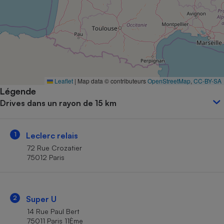
Petit électroménager - U
Complément
alimentaire
Mutuelle
Assurance emprunteur
Leaflet
|
Map data © contributeurs
OpenStreetMap
,
CC-BY-SA
Légende
Matelas
Champagne
Drives dans un rayon de 15 km
bouteille
Banque en 
Téléviseur
1
Leclerc relais
Antimoustique
Lave-linge
72 Rue Crozatier
75012 Paris
Radiateur électrique
2
Super U
14 Rue Paul Bert
75011 Paris 11Ème