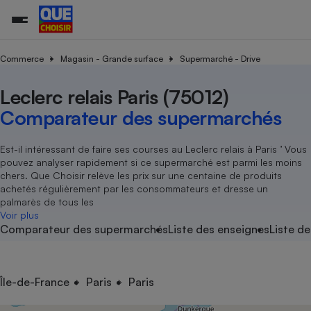
Commerce
Magasin - Grande surface
Supermarché - Drive
Leclerc relais Paris (75012)
Additifs a
Comparate
Comparatif
Comparateu
Comparatif
Comparateu
Comparatif
Comparati
Substances
Toutes les actualités
Tous les services
Tous nos combats
L’association
Organismes de défense 
Train
supermarc
cosmétiqu
Comparateur des supermarchés
Comparateu
Achat - Vente - Travaux
Démarche administrative
Enquêtes
Nos actions
Nos missions
Système judiciaire
Transport aérien
gratuit
Copropriété
Famille
Guides d'achat
Nos grandes victoires
Notre méthodologie
Est-il intéressant de faire ses courses au Leclerc relais à Paris ’ Vous
Location
Senior
pouvez analyser rapidement si ce supermarché est parmi les moins
Comparateu
Comparate
Comparati
Comparatif
Comparate
Comparatif
Comparatif
Conseils
Les billets de la présidente
Notre financement
chers. Que Choisir relève les prix sur une centaine de produits
supermarc
électrique
Service marchand
Magasin - Grande surfac
Sport
Soumettre un litige
achetés régulièrement par les consommateurs et dresse un
Brèves
Nos associations locales
Nos partenaires
Air
palmarès de tous les
Marketing - Fidélisation
Vacances - Tourisme
Lettres types
Voir plus
Nous rejoindre
Nous rejoindre
Déchet
Comparateur des supermarchés
Liste des enseignes
Liste de
Méthode de vente - Abu
Rencontrer une association locale
Comparate
Comparatif
Comparatif
Comparatif
Comparatif
En savoir plus sur Que Choisir Ensemble
Eau
s
Agriculture
Achat - Vente - Location
Energie
Nutrition
Assurance auto
Île-de-France
Paris
Paris
-nous ?
Produit alimentaire
Carburant
Comparati
Comparati
Comparati
Comparate