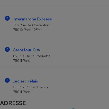
Téléphone mobile -
Smartphone
Plaque de cuisson à
induction
3
Intermarché Express
163 Rue De Charenton
75012 Paris 12Ème
Climatiseur -
Ventilateur
4
Carrefour City
Antivirus
82 Rue De La Roquette
75011 Paris
Climatiseur -
Ventilateur
5
Leclerc relais
55 Rue Richard Lenoir
75011 Paris
ADRESSE