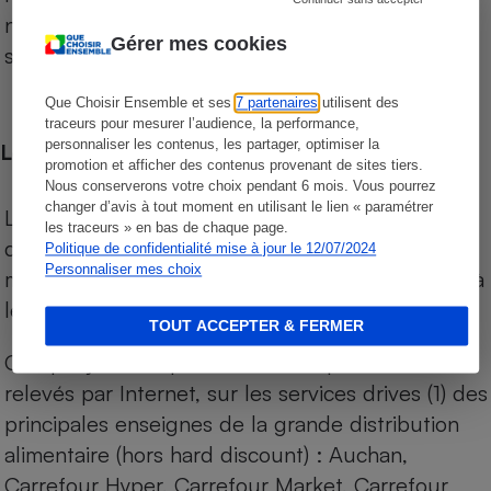
niveau de prix des supermarchés, géolocalisés
Gérer mes cookies
sur le territoire français.
Que Choisir Ensemble et ses
7 partenaires
utilisent des
traceurs pour mesurer l’audience, la performance,
personnaliser les contenus, les partager, optimiser la
Les comparaisons de prix
promotion et afficher des contenus provenant de sites tiers.
Nous conserverons votre choix pendant 6 mois. Vous pourrez
changer d’avis à tout moment en utilisant le lien « paramétrer
Les comparaisons sont réalisées sur l’ensemble
les traceurs » en bas de chaque page.
des produits des magasins. Les produits de
Politique de confidentialité mise à jour le 12/07/2024
Personnaliser mes choix
marques de distributeurs (MDD) sont comparés à
leurs équivalents chez leurs concurrents.
TOUT ACCEPTER & FERMER
Chaque jour, les prix de tous les produits sont
relevés par Internet, sur les services drives (1) des
principales enseignes de la grande distribution
alimentaire (hors hard discount) : Auchan,
Carrefour Hyper, Carrefour Market, Carrefour