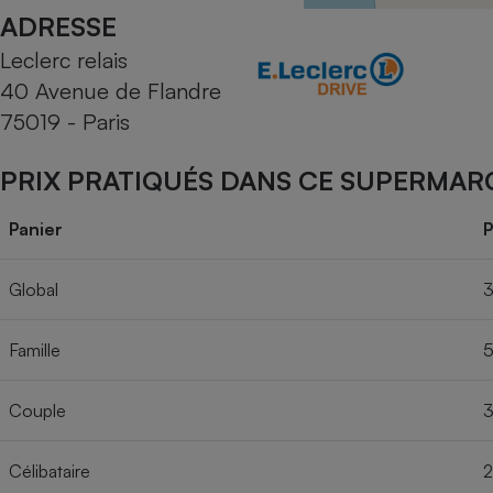
Radiateur électrique
ADRESSE
Leclerc relais
Téléphone mobile -
40 Avenue de Flandre
Smartphone
Plaque de cuisson à
75019 - Paris
induction
PRIX PRATIQUÉS DANS CE SUPERMAR
Climatiseur -
Panier
P
Ventilateur
Global
3
Antivirus
Famille
5
Climatiseur -
Ventilateur
Couple
3
Célibataire
2