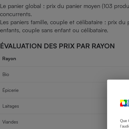
Le panier global : prix du panier moyen (103 produ
concurrents.
Les paniers famille, couple et célibataire : prix d
Cafetière à expresso
enfants, couple sans enfant ou célibataire.
ÉVALUATION DES PRIX PAR RAYON
Rayon
Bio
Robot ménager
Épicerie
Laitages
Que 
Viandes
l’aud