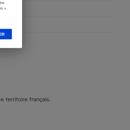
tre
en «
ER
territoire français.