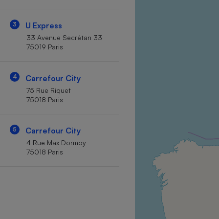
Internet
3
U Express
Gros électroménager
Téléphonie
33 Avenue Secrétan 33
Petit électroménager 
75019 Paris
Complément
alimentaire
Mutuelle
Assurance emprunteu
4
Carrefour City
75 Rue Riquet
75018 Paris
Matelas
Champa
5
Carrefour City
boutei
Banque 
4 Rue Max Dormoy
75018 Paris
Téléviseur
Antimoustique
Lave-linge