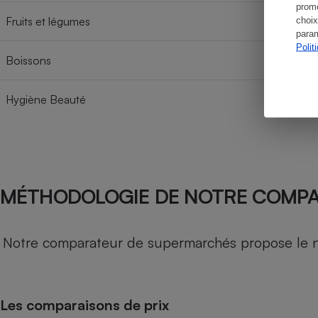
promo
Fruits et légumes
choix
param
Polit
Boissons
Hygiène Beauté
MÉTHODOLOGIE DE NOTRE COMP
Notre comparateur de supermarchés propose le nive
Les comparaisons de prix