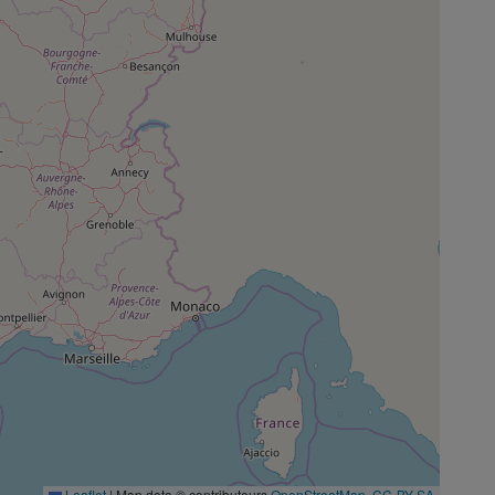
Leaflet
|
Map data © contributeurs
OpenStreetMap
,
CC-BY-SA