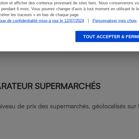
tion et afficher des contenus provenant de sites tiers. Nous conserverons vo
 pendant 6 mois. Vous pourrez changer d’avis à tout moment en utilisant le li
étrer les traceurs » en bas de chaque page.
ique de confidentialité mise à jour le 12/07/2024
|
Personnaliser mes choix
TOUT ACCEPTER & FERM
ARATEUR SUPERMARCHÉS
au de prix des supermarchés, géolocalisés sur le 