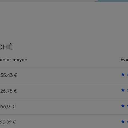
Électricité - Gaz
Appareil photo
numérique
Four encastrable
CHÉ
Lessive
anier moyen
Éva
55,43 €
26,75 €
Aspirateur
66,91 €
20,22 €