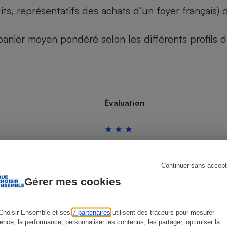
its, représentatifs des achats d’un foyer français
u panier moyen pondéré selon les différents profils
s
Réfrigérateur
Évaluation
Continuer sans accept
Gérer mes cookies
Choisir Ensemble et ses
7 partenaires
utilisent des traceurs pour mesurer
ience, la performance, personnaliser les contenus, les partager, optimiser la