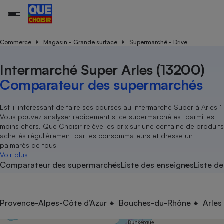
Commerce
Magasin - Grande surface
Supermarché - Drive
Intermarché Super Arles (13200)
Additifs a
Comparate
Comparatif
Comparateu
Comparatif
Comparateu
Comparatif
Comparati
Substances
Toutes les actualités
Tous les services
Tous nos combats
L’association
Organismes de défense 
Train
supermarc
cosmétiqu
Comparateur des supermarchés
Comparateu
Achat - Vente - Travaux
Démarche administrative
Enquêtes
Nos actions
Nos missions
Système judiciaire
Transport aérien
gratuit
Copropriété
Famille
Guides d'achat
Nos grandes victoires
Notre méthodologie
Est-il intéressant de faire ses courses au Intermarché Super à Arles ’
Location
Senior
Vous pouvez analyser rapidement si ce supermarché est parmi les
Comparateu
Comparate
Comparati
Comparatif
Comparate
Comparatif
Comparatif
Conseils
Les billets de la présidente
Notre financement
moins chers. Que Choisir relève les prix sur une centaine de produits
supermarc
électrique
Service marchand
Magasin - Grande surfac
Sport
Soumettre un litige
achetés régulièrement par les consommateurs et dresse un
Brèves
Nos associations locales
Nos partenaires
Air
palmarès de tous
Marketing - Fidélisation
Vacances - Tourisme
Lettres types
Voir plus
Nous rejoindre
Nous rejoindre
Déchet
Comparateur des supermarchés
Liste des enseignes
Liste de
Méthode de vente - Abu
Rencontrer une association locale
Comparate
Comparatif
Comparatif
Comparatif
Comparatif
En savoir plus sur Que Choisir Ensemble
Eau
s
Agriculture
Achat - Vente - Location
Energie
Nutrition
Assurance auto
Provence-Alpes-Côte d’Azur
Bouches-du-Rhône
Arles
-nous ?
Produit alimentaire
Carburant
Comparati
Comparati
Comparati
Comparate