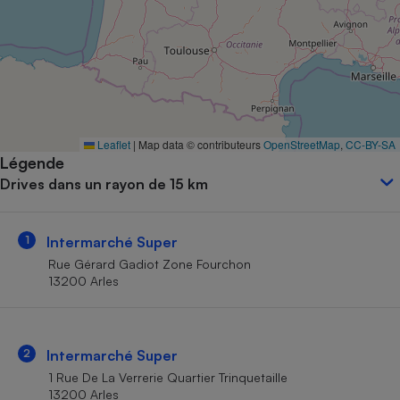
Petit électroménager - U
Complément
alimentaire
Mutuelle
Assurance emprunteur
Leaflet
|
Map data © contributeurs
OpenStreetMap
,
CC-BY-SA
Légende
Matelas
Champagne
Drives dans un rayon de 15 km
bouteille
Banque en 
Téléviseur
1
Intermarché Super
Antimoustique
Lave-linge
Rue Gérard Gadiot Zone Fourchon
13200 Arles
Radiateur électrique
2
Intermarché Super
1 Rue De La Verrerie Quartier Trinquetaille
13200 Arles