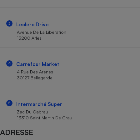
Téléphone mobile -
Smartphone
Plaque de cuisson à
induction
3
Leclerc Drive
Avenue De La Liberation
13200 Arles
Climatiseur -
Ventilateur
4
Carrefour Market
Antivirus
4 Rue Des Arenes
30127 Bellegarde
Climatiseur -
Ventilateur
5
Intermarché Super
Zac Du Cabrau
13310 Saint Martin De Crau
ADRESSE