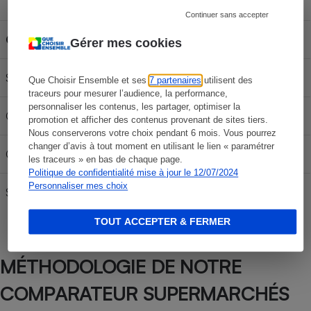
Capacité du réservoir
Continuer sans accepter
Carburant
30L
50L
70L
Gérer mes cookies
SP 95-E10
56,19 €
93,65 €
131,11 €
Que Choisir Ensemble et ses
7 partenaires
utilisent des
traceurs pour mesurer l’audience, la performance,
personnaliser les contenus, les partager, optimiser la
Gazole
62,76 €
104,60 €
146,44 €
promotion et afficher des contenus provenant de sites tiers.
Nous conserverons votre choix pendant 6 mois. Vous pourrez
changer d’avis à tout moment en utilisant le lien « paramétrer
GPLc
29,91 €
49,85 €
69,79 €
les traceurs » en bas de chaque page.
Politique de confidentialité mise à jour le 12/07/2024
Personnaliser mes choix
SP95
60,81 €
101,35 €
141,89 €
TOUT ACCEPTER & FERMER
MÉTHODOLOGIE DE NOTRE
COMPARATEUR SUPERMARCHÉS