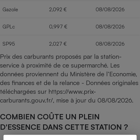
Gazole
2,092 €
08/08/2026
GPLc
0,997 €
08/08/2026
SP95
2,027 €
08/08/2026
Prix des carburants proposés par la station-
service à proximité de ce supermarché. Les
données proviennent du Ministère de l’Economie,
des finances et de la relance - Données originales
téléchargées sur
https://www.prix-
carburants.gouv.fr/
, mise à jour du
08/08/2026
.
COMBIEN COÛTE UN PLEIN
D'ESSENCE DANS CETTE STATION ?