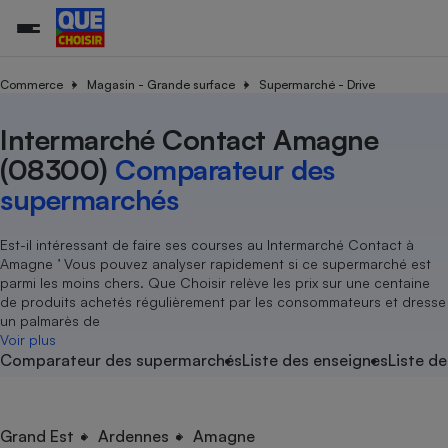
Commerce
Magasin - Grande surface
Supermarché - Drive
Intermarché Contact Amagne
Additifs a
Comparate
Comparatif
Comparateu
Comparatif
Comparateu
Comparatif
Comparati
Substances
Toutes les actualités
Tous les services
Tous nos combats
L’association
Organismes de défense 
Train
supermarc
cosmétiqu
(08300)
Comparateur des
Comparateu
Achat - Vente - Travaux
Démarche administrative
Enquêtes
Nos actions
Nos missions
Système judiciaire
Transport aérien
gratuit
supermarchés
Copropriété
Famille
Guides d'achat
Nos grandes victoires
Notre méthodologie
Location
Senior
Comparateu
Comparate
Comparati
Comparatif
Comparate
Comparatif
Comparatif
Est-il intéressant de faire ses courses au Intermarché Contact à
Conseils
Les billets de la présidente
Notre financement
supermarc
électrique
Amagne ’ Vous pouvez analyser rapidement si ce supermarché est
Service marchand
Magasin - Grande surfac
Sport
Soumettre un litige
Brèves
Nos associations locales
Nos partenaires
parmi les moins chers. Que Choisir relève les prix sur une centaine
Air
Marketing - Fidélisation
Vacances - Tourisme
Lettres types
de produits achetés régulièrement par les consommateurs et dresse
Nous rejoindre
Nous rejoindre
Déchet
un palmarès de
Méthode de vente - Abu
Rencontrer une association locale
Comparate
Comparatif
Comparatif
Comparatif
Comparatif
Voir plus
En savoir plus sur Que Choisir Ensemble
Eau
Comparateur des supermarchés
Liste des enseignes
Liste de
s
Agriculture
Achat - Vente - Location
Energie
Nutrition
Assurance auto
-nous ?
Produit alimentaire
Carburant
Comparati
Comparati
Comparati
Comparate
Grand Est
Ardennes
Amagne