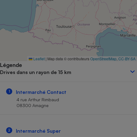
Petit électroménager - U
Complément
alimentaire
Mutuelle
Assurance emprunteur
Matelas
Leaflet
|
Map data © contributeurs
OpenStreetMap
,
CC-BY-SA
Champagne
Légende
bouteille
Banque en 
Drives dans un rayon de 15 km
Téléviseur
Antimoustique
Lave-linge
1
Intermarché Contact
4 rue Arthur Rimbaud
08300 Amagne
Radiateur électrique
2
Intermarché Super