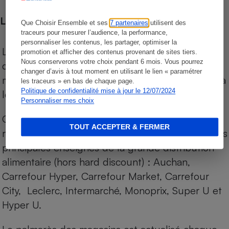
Les comparaisons de prix
Que Choisir Ensemble et ses
7 partenaires
utilisent des
traceurs pour mesurer l’audience, la performance,
personnaliser les contenus, les partager, optimiser la
Les comparaisons sont réalisées sur l’ensemble
promotion et afficher des contenus provenant de sites tiers.
Nous conserverons votre choix pendant 6 mois. Vous pourrez
des produits des magasins. Les produits de
changer d’avis à tout moment en utilisant le lien « paramétrer
marques de distributeurs (MDD) sont comparés à
les traceurs » en bas de chaque page.
Politique de confidentialité mise à jour le 12/07/2024
leurs équivalents chez leurs concurrents.
Personnaliser mes choix
Chaque jour, les prix de tous les produits sont
TOUT ACCEPTER & FERMER
relevés par Internet, sur les services drives (1) des
principales enseignes de la grande distribution
alimentaire (hors hard discount) : Auchan,
Carrefour Hyper, Carrefour Market, Carrefour
City, Leclerc, Intermarché, Monoprix, Super U et
Hyper U.