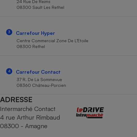
24 Rue De Reims
Téléphone mobile -
08300 Sault Les Rethel
Smartphone
Plaque de cuisson à
induction
3
Carrefour Hyper
Centre Commercial Zone De L’Etoile
Climatiseur -
08300 Rethel
Ventilateur
Antivirus
4
Carrefour Contact
37 R. De La Sommevue
Climatiseur -
Ventilateur
08360 Château-Porcien
ADRESSE
Intermarché Contact
4 rue Arthur Rimbaud
08300 - Amagne