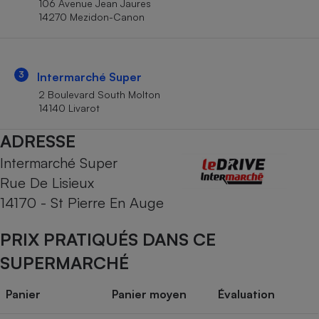
106 Avenue Jean Jaures
Téléphone mobile -
14270 Mezidon-Canon
Smartphone
Plaque de cuisson à
induction
3
Intermarché Super
2 Boulevard South Molton
Climatiseur -
14140 Livarot
Ventilateur
ADRESSE
Intermarché Super
Antivirus
Rue De Lisieux
Climatiseur -
Ventilateur
14170 - St Pierre En Auge
PRIX PRATIQUÉS DANS CE
SUPERMARCHÉ
Panier
Panier moyen
Évaluation