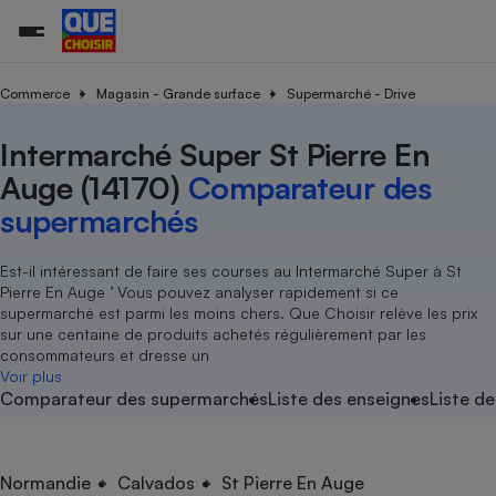
Commerce
Magasin - Grande surface
Supermarché - Drive
Intermarché Super St Pierre En
Additifs a
Comparate
Comparatif
Comparateu
Comparatif
Comparateu
Comparatif
Comparati
Substances
Toutes les actualités
Tous les services
Tous nos combats
L’association
Organismes de défense 
Train
supermarc
cosmétiqu
Auge (14170)
Comparateur des
Comparateu
Achat - Vente - Travaux
Démarche administrative
Enquêtes
Nos actions
Nos missions
Système judiciaire
Transport aérien
gratuit
supermarchés
Copropriété
Famille
Guides d'achat
Nos grandes victoires
Notre méthodologie
Location
Senior
Comparateu
Comparate
Comparati
Comparatif
Comparate
Comparatif
Comparatif
Est-il intéressant de faire ses courses au Intermarché Super à St
Conseils
Les billets de la présidente
Notre financement
supermarc
électrique
Pierre En Auge ’ Vous pouvez analyser rapidement si ce
Service marchand
Magasin - Grande surfac
Sport
Soumettre un litige
Brèves
Nos associations locales
Nos partenaires
supermarché est parmi les moins chers. Que Choisir relève les prix
Air
Marketing - Fidélisation
Vacances - Tourisme
Lettres types
sur une centaine de produits achetés régulièrement par les
Nous rejoindre
Nous rejoindre
Déchet
consommateurs et dresse un
Méthode de vente - Abu
Rencontrer une association locale
Comparate
Comparatif
Comparatif
Comparatif
Comparatif
Voir plus
En savoir plus sur Que Choisir Ensemble
Eau
Comparateur des supermarchés
Liste des enseignes
Liste de
s
Agriculture
Achat - Vente - Location
Energie
Nutrition
Assurance auto
-nous ?
Produit alimentaire
Carburant
Comparati
Comparati
Comparati
Comparate
Normandie
Calvados
St Pierre En Auge