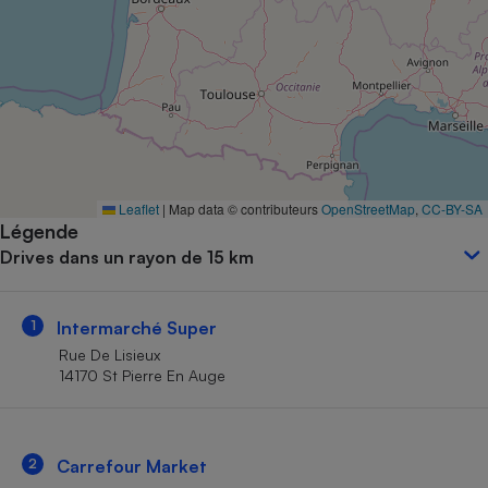
Petit électroménager - U
Complément
alimentaire
Mutuelle
Assurance emprunteur
Matelas
Leaflet
|
Map data © contributeurs
OpenStreetMap
,
CC-BY-SA
Champagne
Légende
bouteille
Banque en 
Drives dans un rayon de 15 km
Téléviseur
Antimoustique
Lave-linge
1
Intermarché Super
Rue De Lisieux
14170 St Pierre En Auge
Radiateur électrique
2
Carrefour Market