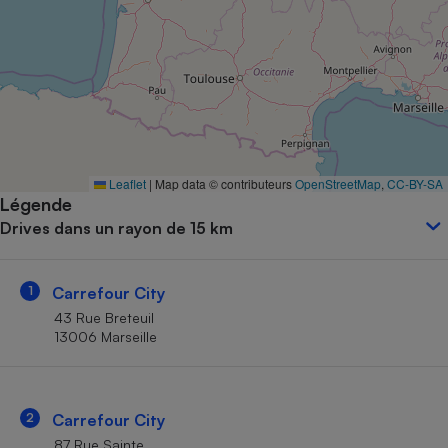
Petit électroménager - U
Complément
alimentaire
Mutuelle
Assurance emprunteur
Leaflet
|
Map data © contributeurs
OpenStreetMap
,
CC-BY-SA
Matelas
Champagne
Légende
bouteille
Drives dans un rayon de 15 km
Banque en 
Téléviseur
Antimoustique
Lave-linge
1
Carrefour City
43 Rue Breteuil
13006 Marseille
Radiateur électrique
2
Carrefour City
87 Rue Sainte