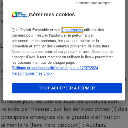
Notre comparateur de supermarchés propose le
Continuer sans accepter
niveau de prix des supermarchés, géolocalisés
Gérer mes cookies
sur le territoire français.
Que Choisir Ensemble et ses
7 partenaires
utilisent des
traceurs pour mesurer l’audience, la performance,
personnaliser les contenus, les partager, optimiser la
Les comparaisons de prix
promotion et afficher des contenus provenant de sites tiers.
Nous conserverons votre choix pendant 6 mois. Vous pourrez
changer d’avis à tout moment en utilisant le lien « paramétrer
Les comparaisons sont réalisées sur l’ensemble
les traceurs » en bas de chaque page.
Politique de confidentialité mise à jour le 12/07/2024
des produits des magasins. Les produits de
Personnaliser mes choix
marques de distributeurs (MDD) sont comparés à
leurs équivalents chez leurs concurrents.
TOUT ACCEPTER & FERMER
Chaque jour, les prix de tous les produits sont
relevés par Internet, sur les services drives (1) des
principales enseignes de la grande distribution
alimentaire (hors hard discount) : Auchan,