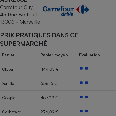
Carrefour City
Cafetière à expressos
43 Rue Breteuil
13006 - Marseille
PRIX PRATIQUÉS DANS CE
SUPERMARCHÉ
Panier
Panier moyen
Évaluation
Robot ménager
Global
444,85 €
Famille
658,16 €
Couple
457,09 €
Célibataire
276,09 €