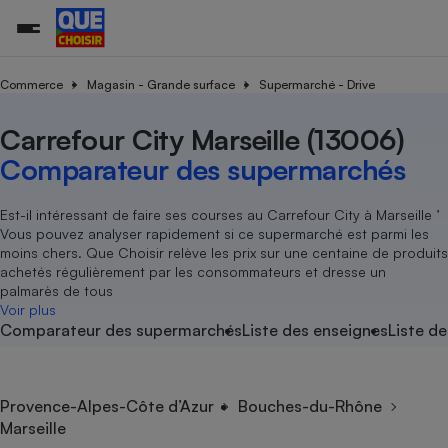
Commerce
Magasin - Grande surface
Supermarché - Drive
Carrefour City Marseille (13006)
Additifs a
Comparate
Comparatif
Comparateu
Comparatif
Comparateu
Comparatif
Comparati
Substances
Toutes les actualités
Tous les services
Tous nos combats
L’association
Organismes de défense 
Train
supermarc
cosmétiqu
Comparateur des supermarchés
Comparateu
Achat - Vente - Travaux
Démarche administrative
Enquêtes
Nos actions
Nos missions
Système judiciaire
Transport aérien
gratuit
Copropriété
Famille
Guides d'achat
Nos grandes victoires
Notre méthodologie
Est-il intéressant de faire ses courses au Carrefour City à Marseille ’
Location
Senior
Vous pouvez analyser rapidement si ce supermarché est parmi les
Comparateu
Comparate
Comparati
Comparatif
Comparate
Comparatif
Comparatif
Conseils
Les billets de la présidente
Notre financement
moins chers. Que Choisir relève les prix sur une centaine de produits
supermarc
électrique
Service marchand
Magasin - Grande surfac
Sport
Soumettre un litige
achetés régulièrement par les consommateurs et dresse un
Brèves
Nos associations locales
Nos partenaires
Air
palmarès de tous
Marketing - Fidélisation
Vacances - Tourisme
Lettres types
Voir plus
Nous rejoindre
Nous rejoindre
Déchet
Comparateur des supermarchés
Liste des enseignes
Liste de
Méthode de vente - Abu
Rencontrer une association locale
Comparate
Comparatif
Comparatif
Comparatif
Comparatif
En savoir plus sur Que Choisir Ensemble
Eau
s
Agriculture
Achat - Vente - Location
Energie
Nutrition
Assurance auto
Provence-Alpes-Côte d’Azur
Bouches-du-Rhône
-nous ?
Marseille
Produit alimentaire
Carburant
Comparati
Comparati
Comparati
Comparate