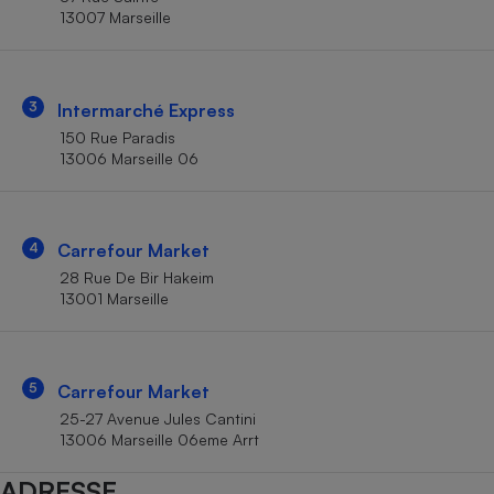
Téléphone mobile -
13007 Marseille
Smartphone
Plaque de cuisson à
induction
3
Intermarché Express
150 Rue Paradis
13006 Marseille 06
Climatiseur -
Ventilateur
4
Carrefour Market
Antivirus
28 Rue De Bir Hakeim
Climatiseur -
13001 Marseille
Ventilateur
5
Carrefour Market
25-27 Avenue Jules Cantini
13006 Marseille 06eme Arrt
ADRESSE