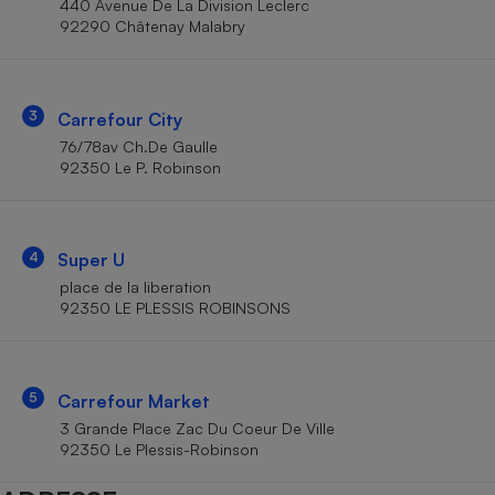
440 Avenue De La Division Leclerc
Téléphone mobile -
92290 Châtenay Malabry
Smartphone
Plaque de cuisson à
induction
3
Carrefour City
76/78av Ch.De Gaulle
Climatiseur -
92350 Le P. Robinson
Ventilateur
Antivirus
4
Super U
place de la liberation
Climatiseur -
Ventilateur
92350 LE PLESSIS ROBINSONS
5
Carrefour Market
3 Grande Place Zac Du Coeur De Ville
92350 Le Plessis-Robinson