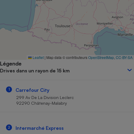
Petit électroménager - U
Complément
alimentaire
Mutuelle
Assurance emprunteur
Matelas
Leaflet
|
Map data © contributeurs
OpenStreetMap
,
CC-BY-SA
Champagne
Légende
bouteille
Banque en 
Drives dans un rayon de 15 km
Téléviseur
Antimoustique
Lave-linge
1
Carrefour City
299 Av De La Division Leclerc
92290 Châtenay-Malabry
Radiateur électrique
2
Intermarché Express