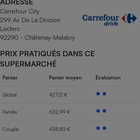
ADRESSE
Carrefour City
Cafetière à expressos
299 Av De La Division
Leclerc
92290 - Châtenay-Malabry
PRIX PRATIQUÉS DANS CE
SUPERMARCHÉ
Robot ménager
Panier
Panier moyen
Évaluation
Global
427,12 €
Famille
632,99 €
Couple
438,82 €