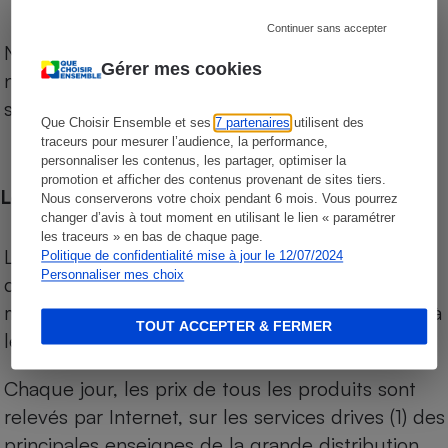
Continuer sans accepter
Notre comparateur de supermarchés propose le
Gérer mes cookies
niveau de prix des supermarchés, géolocalisés
sur le territoire français.
Que Choisir Ensemble et ses
7 partenaires
utilisent des
traceurs pour mesurer l’audience, la performance,
personnaliser les contenus, les partager, optimiser la
promotion et afficher des contenus provenant de sites tiers.
Les comparaisons de prix
Nous conserverons votre choix pendant 6 mois. Vous pourrez
changer d’avis à tout moment en utilisant le lien « paramétrer
les traceurs » en bas de chaque page.
Les comparaisons sont réalisées sur l’ensemble
Politique de confidentialité mise à jour le 12/07/2024
Personnaliser mes choix
des produits des magasins. Les produits de
marques de distributeurs (MDD) sont comparés à
TOUT ACCEPTER & FERMER
leurs équivalents chez leurs concurrents.
Chaque jour, les prix de tous les produits sont
relevés par Internet, sur les services drives (1) des
principales enseignes de la grande distribution