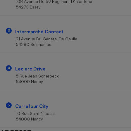
108 Avenue Du 69 Régiment D’Infanterie
Téléphone mobile -
54270 Essey
Smartphone
Plaque de cuisson à
induction
3
Intermarché Contact
21 Avenue Du Général De Gaulle
Climatiseur -
54280 Seichamps
Ventilateur
Antivirus
4
Leclerc Drive
5 Rue Jean Scherbeck
Climatiseur -
Ventilateur
54000 Nancy
5
Carrefour City
10 Rue Saint Nicolas
54000 Nancy