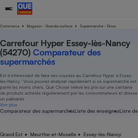
Commerce
Magasin - Grande surface
Supermarché - Drive
Carrefour Hyper Essey-lès-Nancy
Additifs a
Comparate
Comparatif
Comparateu
Comparatif
Comparateu
Comparatif
Comparati
Substances
Toutes les actualités
Tous les services
Tous nos combats
L’association
Organismes de défense 
Train
supermarc
cosmétiqu
(54270)
Comparateur des
Comparateu
Achat - Vente - Travaux
Démarche administrative
Enquêtes
Nos actions
Nos missions
Système judiciaire
Transport aérien
gratuit
supermarchés
Copropriété
Famille
Guides d'achat
Nos grandes victoires
Notre méthodologie
Location
Senior
Comparateu
Comparate
Comparati
Comparatif
Comparate
Comparatif
Comparatif
Est-il intéressant de faire ses courses au Carrefour Hyper à Essey-
Conseils
Les billets de la présidente
Notre financement
supermarc
électrique
lès-Nancy ’ Vous pouvez analyser rapidement si ce supermarché est
Service marchand
Magasin - Grande surfac
Sport
Soumettre un litige
Brèves
Nos associations locales
Nos partenaires
parmi les moins chers. Que Choisir relève les prix sur une centaine
Air
Marketing - Fidélisation
Vacances - Tourisme
Lettres types
de produits achetés régulièrement par les consommateurs et dresse
Nous rejoindre
Nous rejoindre
Déchet
un palmarès
Méthode de vente - Abu
Rencontrer une association locale
Comparate
Comparatif
Comparatif
Comparatif
Comparatif
Voir plus
En savoir plus sur Que Choisir Ensemble
Eau
Comparateur des supermarchés
Liste des enseignes
Liste de
s
Agriculture
Achat - Vente - Location
Energie
Nutrition
Assurance auto
-nous ?
Produit alimentaire
Carburant
Comparati
Comparati
Comparati
Comparate
Grand Est
Meurthe-et-Moselle
Essey-lès-Nancy