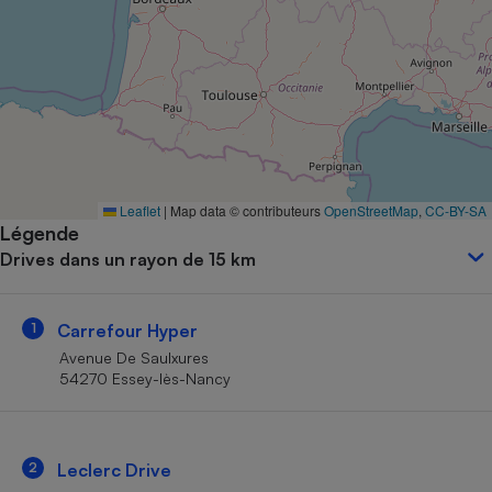
Petit électroménager - U
Complément
alimentaire
Mutuelle
Assurance emprunteur
Matelas
Leaflet
|
Map data © contributeurs
OpenStreetMap
,
CC-BY-SA
Champagne
Légende
bouteille
Banque en 
Drives dans un rayon de 15 km
Téléviseur
Antimoustique
Lave-linge
1
Carrefour Hyper
Avenue De Saulxures
54270 Essey-lès-Nancy
Radiateur électrique
2
Leclerc Drive