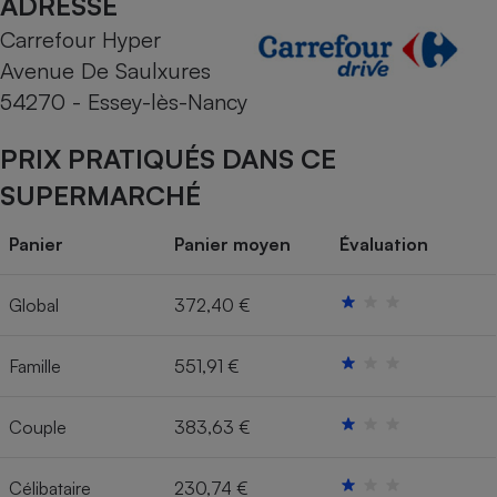
ADRESSE
Carrefour Hyper
Cafetière à expressos
Avenue De Saulxures
54270 - Essey-lès-Nancy
PRIX PRATIQUÉS DANS CE
SUPERMARCHÉ
Panier
Panier moyen
Évaluation
Robot ménager
Global
372,40 €
Famille
551,91 €
Couple
383,63 €
Célibataire
230,74 €