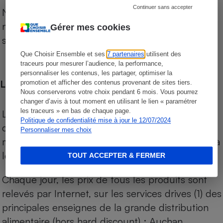
Continuer sans accepter
Notre comparateur de supermarchés propose le
niveau de prix des supermarchés, géolocalisés
Gérer mes cookies
sur le territoire français.
Que Choisir Ensemble et ses
7 partenaires
utilisent des
traceurs pour mesurer l’audience, la performance,
personnaliser les contenus, les partager, optimiser la
Les comparaisons de prix
promotion et afficher des contenus provenant de sites tiers.
Nous conserverons votre choix pendant 6 mois. Vous pourrez
changer d’avis à tout moment en utilisant le lien « paramétrer
les traceurs » en bas de chaque page.
Les comparaisons sont réalisées sur l’ensemble
Politique de confidentialité mise à jour le 12/07/2024
des produits des magasins. Les produits de
Personnaliser mes choix
marques de distributeurs (MDD) sont comparés à
leurs équivalents chez leurs concurrents.
TOUT ACCEPTER & FERMER
Chaque jour, les prix de tous les produits sont
relevés par Internet, sur les services drives (1) des
principales enseignes de la grande distribution
alimentaire (hors hard discount) : Auchan,