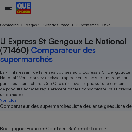
Commerce
Magasin - Grande surface
Supermarché - Drive
U Express St Gengoux Le National
Additifs a
Comparate
Comparatif
Comparateu
Comparatif
Comparateu
Comparatif
Comparati
Substances
Toutes les actualités
Tous les services
Tous nos combats
L’association
Organismes de défense 
Train
supermarc
cosmétiqu
(71460)
Comparateur des
Comparateu
Achat - Vente - Travaux
Démarche administrative
Enquêtes
Nos actions
Nos missions
Système judiciaire
Transport aérien
gratuit
supermarchés
Copropriété
Famille
Guides d'achat
Nos grandes victoires
Notre méthodologie
Location
Senior
Comparateu
Comparate
Comparati
Comparatif
Comparate
Comparatif
Comparatif
Est-il intéressant de faire ses courses au U Express à St Gengoux Le
Conseils
Les billets de la présidente
Notre financement
supermarc
électrique
National ’ Vous pouvez analyser rapidement si ce supermarché est
Service marchand
Magasin - Grande surfac
Sport
Soumettre un litige
Brèves
Nos associations locales
Nos partenaires
parmi les moins chers. Que Choisir relève les prix sur une centaine
Air
Marketing - Fidélisation
Vacances - Tourisme
Lettres types
de produits achetés régulièrement par les consommateurs et dresse
Nous rejoindre
Nous rejoindre
Déchet
un palmarès
Méthode de vente - Abu
Rencontrer une association locale
Comparate
Comparatif
Comparatif
Comparatif
Comparatif
Voir plus
En savoir plus sur Que Choisir Ensemble
Eau
Comparateur des supermarchés
Liste des enseignes
Liste de
s
Agriculture
Achat - Vente - Location
Energie
Nutrition
Assurance auto
-nous ?
Produit alimentaire
Carburant
Comparati
Comparati
Comparati
Comparate
Bourgogne-Franche-Comté
Saône-et-Loire