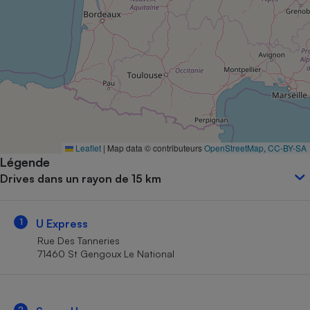
Petit électroménager - U
Complément
alimentaire
Mutuelle
Assurance emprunteur
Matelas
Champagne
Leaflet
|
Map data © contributeurs
OpenStreetMap
,
CC-BY-SA
bouteille
Banque en 
Légende
Drives dans un rayon de 15 km
Téléviseur
Antimoustique
Lave-linge
1
U Express
Rue Des Tanneries
71460 St Gengoux Le National
Radiateur électrique
2