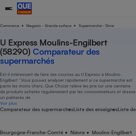
Commerce
Magasin - Grande surface
Supermarché - Drive
U Express Moulins-Engilbert
Additifs a
Comparate
Comparatif
Comparateu
Comparatif
Comparateu
Comparatif
Comparati
Substances
Toutes les actualités
Tous les services
Tous nos combats
L’association
Organismes de défense 
Train
supermarc
cosmétiqu
(58290)
Comparateur des
Comparateu
Achat - Vente - Travaux
Démarche administrative
Enquêtes
Nos actions
Nos missions
Système judiciaire
Transport aérien
gratuit
supermarchés
Copropriété
Famille
Guides d'achat
Nos grandes victoires
Notre méthodologie
Location
Senior
Comparateu
Comparate
Comparati
Comparatif
Comparate
Comparatif
Comparatif
Est-il intéressant de faire ses courses au U Express à Moulins-
Conseils
Les billets de la présidente
Notre financement
supermarc
électrique
Engilbert ’ Vous pouvez analyser rapidement si ce supermarché est
Service marchand
Magasin - Grande surfac
Sport
Soumettre un litige
Brèves
Nos associations locales
Nos partenaires
parmi les moins chers. Que Choisir relève les prix sur une centaine
Air
Marketing - Fidélisation
Vacances - Tourisme
Lettres types
de produits achetés régulièrement par les consommateurs et dresse
Nous rejoindre
Nous rejoindre
Déchet
un palmarès de
Méthode de vente - Abu
Rencontrer une association locale
Comparate
Comparatif
Comparatif
Comparatif
Comparatif
Voir plus
En savoir plus sur Que Choisir Ensemble
Eau
Comparateur des supermarchés
Liste des enseignes
Liste de
s
Agriculture
Achat - Vente - Location
Energie
Nutrition
Assurance auto
-nous ?
Produit alimentaire
Carburant
Comparati
Comparati
Comparati
Comparate
Bourgogne-Franche-Comté
Nièvre
Moulins-Engilbert