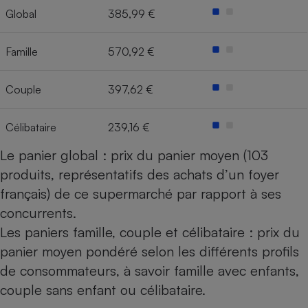
Global
385,99 €
Cafetière à expressos
Famille
570,92 €
Couple
397,62 €
Célibataire
239,16 €
Le panier global : prix du panier moyen (103
Robot ménager
produits, représentatifs des achats d’un foyer
français) de ce supermarché par rapport à ses
concurrents.
Les paniers famille, couple et célibataire : prix du
panier moyen pondéré selon les différents profils
de consommateurs, à savoir famille avec enfants,
couple sans enfant ou célibataire.