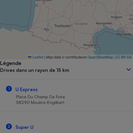
Petit électroménager - U
Complément
alimentaire
Mutuelle
Assurance emprunteur
Matelas
Leaflet
|
Map data © contributeurs
OpenStreetMap
,
CC-BY-SA
Champagne
Légende
bouteille
Banque en 
Drives dans un rayon de 15 km
Téléviseur
Antimoustique
Lave-linge
1
U Express
Place Du Champ De Foire
58290 Moulins-Engilbert
Radiateur électrique
2
Super U