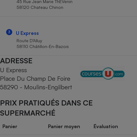
45 Rue Jean Marie ThÉVenin
Téléphone mobile -
58120 Chateau Chinon
Smartphone
Plaque de cuisson à
induction
3
U Express
Route D’Alluy
Climatiseur -
58110 Châtillon-En-Bazois
Ventilateur
ADRESSE
U Express
Antivirus
Place Du Champ De Foire
Climatiseur -
Ventilateur
58290 - Moulins-Engilbert
PRIX PRATIQUÉS DANS CE
SUPERMARCHÉ
Panier
Panier moyen
Évaluation