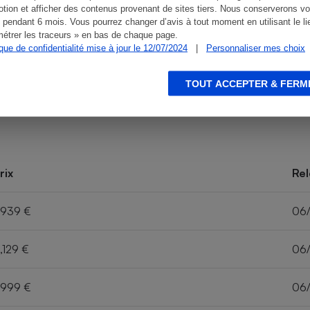
tion et afficher des contenus provenant de sites tiers. Nous conserverons vo
 pendant 6 mois. Vous pourrez changer d’avis à tout moment en utilisant le li
étrer les traceurs » en bas de chaque page.
ique de confidentialité mise à jour le 12/07/2024
|
Personnaliser mes choix
TOUT ACCEPTER & FERM
rix
Rel
,939 €
06
,129 €
06
,999 €
06