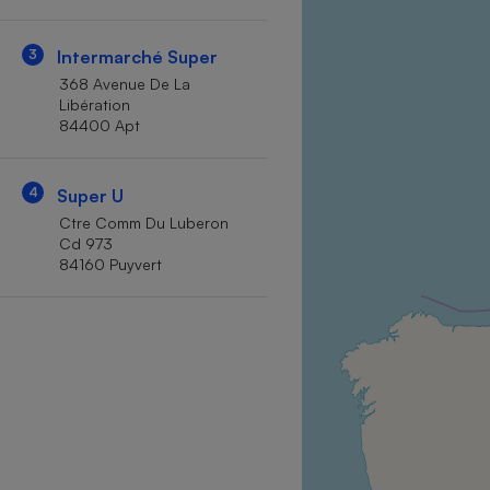
Internet
3
Intermarché Super
Gros électroménager
Téléphonie
368 Avenue De La
Petit électroménager 
Libération
Complément
84400 Apt
alimentaire
Mutuelle
Assurance emprunteu
4
Super U
Ctre Comm Du Luberon
Cd 973
84160 Puyvert
Matelas
Champa
boutei
Banque 
Téléviseur
Antimoustique
Lave-linge