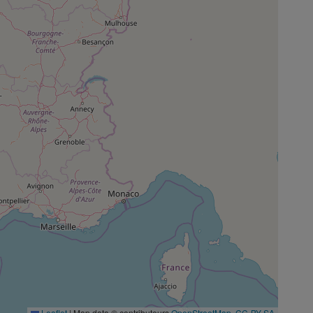
Leaflet
|
Map data © contributeurs
OpenStreetMap
,
CC-BY-SA