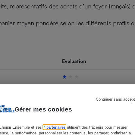
its, représentatifs des achats d’un foyer français
u panier moyen pondéré selon les différents profils
s
Réfrigérateur
Évaluation
Continuer sans accept
Gérer mes cookies
Choisir Ensemble et ses
7 partenaires
utilisent des traceurs pour mesurer
ience, la performance, personnaliser les contenus, les partager, optimiser la