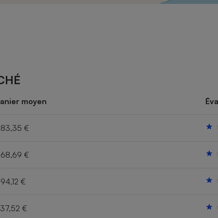
Électricité - Gaz
Appareil photo
numérique
Four encastrable
CHÉ
Lessive
anier moyen
Éva
83,35 €
68,69 €
Aspirateur
94,12 €
37,52 €