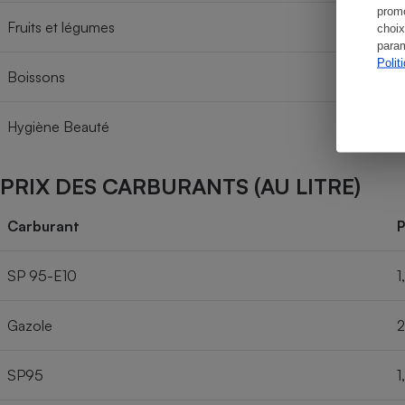
promo
Fruits et légumes
choix
param
Polit
Boissons
Hygiène Beauté
PRIX DES CARBURANTS (AU LITRE)
Carburant
P
SP 95-E10
1
Gazole
2
SP95
1