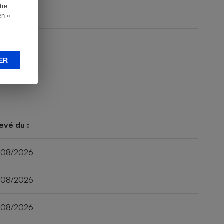
tre
en «
ER
evé du :
/08/2026
/08/2026
/08/2026