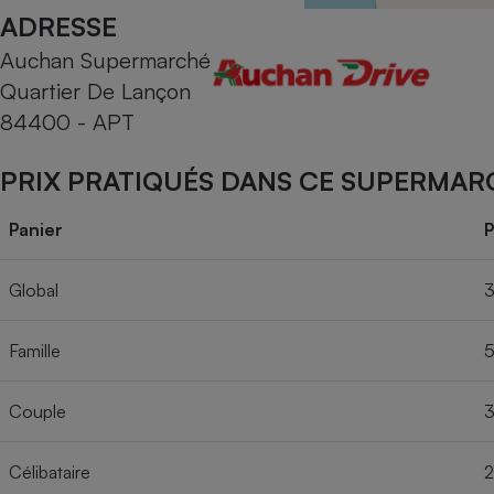
Radiateur électrique
ADRESSE
Auchan Supermarché
Téléphone mobile -
Quartier De Lançon
Smartphone
Plaque de cuisson à
84400 - APT
induction
PRIX PRATIQUÉS DANS CE SUPERMAR
Climatiseur -
Panier
P
Ventilateur
Global
3
Antivirus
Famille
5
Climatiseur -
Ventilateur
Couple
3
Célibataire
2