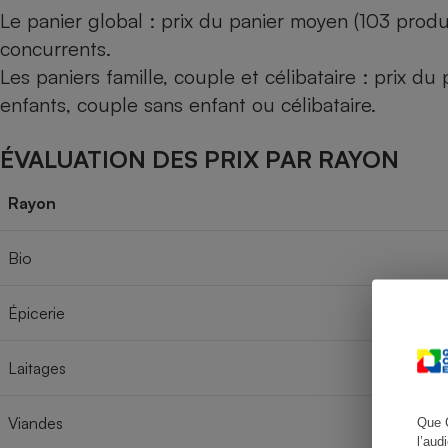
Le panier global : prix du panier moyen (103 produ
concurrents.
Les paniers famille, couple et célibataire : prix d
Cafetière à expresso
enfants, couple sans enfant ou célibataire.
ÉVALUATION DES PRIX PAR RAYON
Rayon
Bio
Robot ménager
Épicerie
Laitages
Viandes
Que 
l’aud