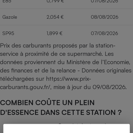
E85
0,799 €
07/08/2026
Gazole
2,054 €
08/08/2026
SP95
1,899 €
07/08/2026
Prix des carburants proposés par la station-
service à proximité de ce supermarché. Les
données proviennent du Ministère de l’Economie,
des finances et de la relance - Données originales
téléchargées sur
https://www.prix-
carburants.gouv.fr/
, mise à jour du
09/08/2026
.
COMBIEN COÛTE UN PLEIN
D'ESSENCE DANS CETTE STATION ?
Capacité du réservoir