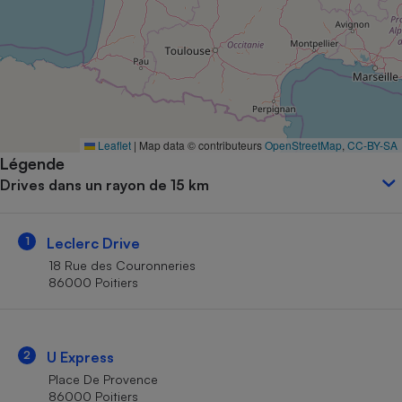
Petit électroménager - U
Complément
alimentaire
Mutuelle
Assurance emprunteur
Leaflet
|
Map data © contributeurs
OpenStreetMap
,
CC-BY-SA
Légende
Matelas
Champagne
Drives dans un rayon de 15 km
bouteille
Banque en 
Téléviseur
1
Leclerc Drive
Antimoustique
Lave-linge
18 Rue des Couronneries
86000 Poitiers
Radiateur électrique
2
U Express
Place De Provence
86000 Poitiers