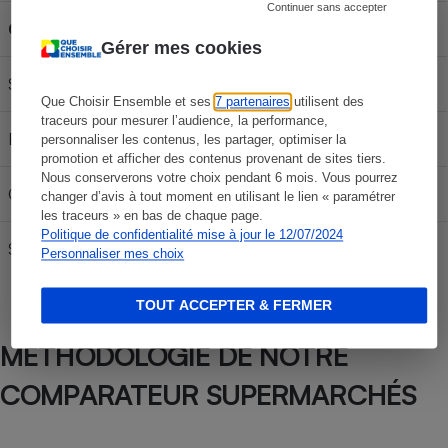
Continuer sans accepter
Carburant
30L
50L
70L
Gérer mes cookies
SP 95-E10
55,47 €
92,45 €
129,43 €
Que Choisir Ensemble et ses
7 partenaires
utilisent des
traceurs pour mesurer l’audience, la performance,
E85
23,97 €
39,95 €
55,93 €
personnaliser les contenus, les partager, optimiser la
promotion et afficher des contenus provenant de sites tiers.
Nous conserverons votre choix pendant 6 mois. Vous pourrez
Gazole
61,62 €
102,70 €
143,78 €
changer d’avis à tout moment en utilisant le lien « paramétrer
les traceurs » en bas de chaque page.
Politique de confidentialité mise à jour le 12/07/2024
SP95
56,97 €
94,95 €
132,93 €
Personnaliser mes choix
TOUT ACCEPTER & FERMER
MÉTHODOLOGIE DE NOTRE
COMPARATEUR SUPERMARCHÉS