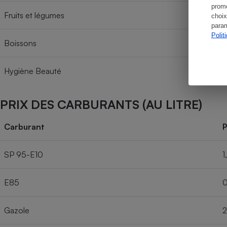
promo
Fruits et légumes
choix
param
Polit
Boissons
Hygiène Beauté
PRIX DES CARBURANTS (AU LITRE)
Carburant
P
SP 95-E10
1
E85
0
Gazole
2