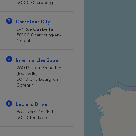
50100 Cherbourg
Internet
Gros électroménager
Téléphonie
3
Carrefour City
Petit électroménager 
5-7 Rue Gambetta
Complément
50100 Cherbourg-en-
alimentaire
Cotentin
Mutuelle
Assurance emprunteu
4
Intermarché Super
260 Rue du Grand Pré
(tourlaville)
Matelas
Champa
50110 Cherbourg-en-
boutei
Cotentin
Banque 
Téléviseur
5
Leclerc Drive
Antimoustique
Lave-linge
Boulevard De L’Est
50110 Tourlaville