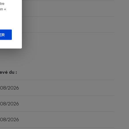
tre
en «
ER
evé du :
/08/2026
/08/2026
/08/2026