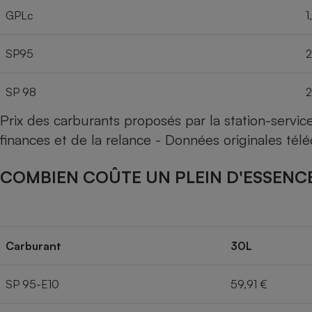
GPLc
1
SP95
2
SP 98
2
Prix des carburants proposés par la station-servi
finances et de la relance - Données originales té
COMBIEN COÛTE UN PLEIN D'ESSENCE
Carburant
30L
SP 95-E10
59,91 €