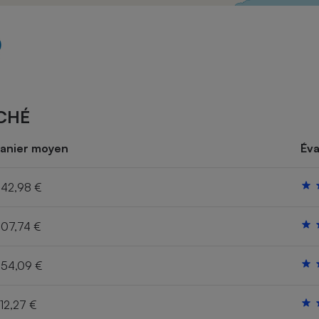
Électricité - Gaz
Appareil photo
numérique
Four encastrable
CHÉ
Lessive
anier moyen
Éva
42,98 €
07,74 €
Aspirateur
54,09 €
12,27 €