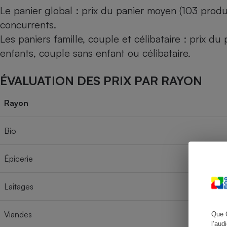
Le panier global : prix du panier moyen (103 produ
concurrents.
Les paniers famille, couple et célibataire : prix d
Cafetière à expresso
enfants, couple sans enfant ou célibataire.
ÉVALUATION DES PRIX PAR RAYON
Rayon
Bio
Robot ménager
Épicerie
Laitages
Viandes
Que 
l’aud