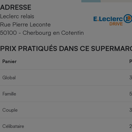
Radiateur électrique
ADRESSE
Leclerc relais
Téléphone mobile -
Rue Pierre Leconte
Smartphone
Plaque de cuisson à
50100 - Cherbourg en Cotentin
induction
PRIX PRATIQUÉS DANS CE SUPERMAR
Climatiseur -
Panier
P
Ventilateur
Global
3
Antivirus
Famille
5
Climatiseur -
Ventilateur
Couple
3
Célibataire
2