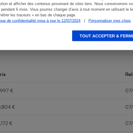
tion et afficher des contenus provenant de sites tiers. Nous conserverons vo
 pendant 6 mois. Vous pourrez changer d’avis à tout moment en utilisant le li
étrer les traceurs » en bas de chaque page.
ique de confidentialité mise à jour le 12/07/2024
|
Personnaliser mes choix
TOUT ACCEPTER & FERM
rix
Rel
,997 €
07
,804 €
07
,172 €
07