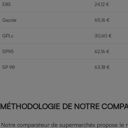
E85
24,12 €
Gazole
65,16 €
GPLc
30,60 €
SP95
62,16 €
SP 98
63,18 €
MÉTHODOLOGIE DE NOTRE COMP
Notre comparateur de supermarchés propose le nive