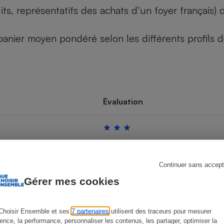
its, représentatifs des achats d’un foyer français
u panier moyen pondéré selon les différents profils
s
Réfrigérateur
Évaluation
Continuer sans accept
Gérer mes cookies
Choisir Ensemble et ses
7 partenaires
utilisent des traceurs pour mesurer
ience, la performance, personnaliser les contenus, les partager, optimiser la