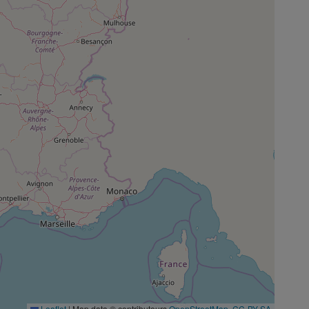
Leaflet
|
Map data © contributeurs
OpenStreetMap
,
CC-BY-SA