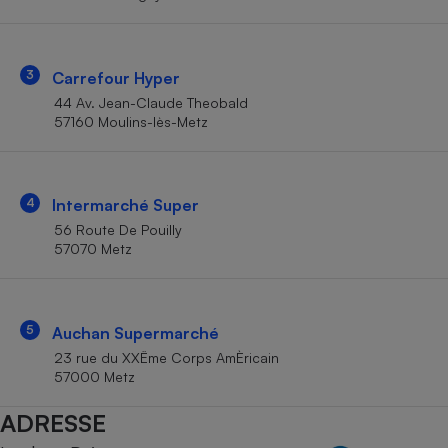
Téléphone mobile -
Smartphone
Plaque de cuisson à
induction
3
Carrefour Hyper
44 Av. Jean-Claude Theobald
57160 Moulins-lès-Metz
Climatiseur -
Ventilateur
4
Intermarché Super
Antivirus
56 Route De Pouilly
57070 Metz
Climatiseur -
Ventilateur
5
Auchan Supermarché
23 rue du XXËme Corps AmÈricain
57000 Metz
ADRESSE