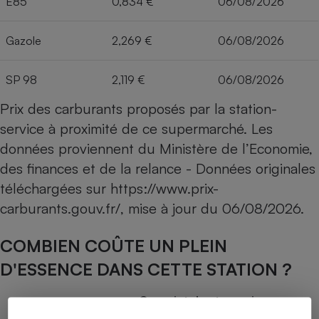
E85
0,834 €
06/08/2026
Gazole
2,269 €
06/08/2026
SP 98
2,119 €
06/08/2026
Prix des carburants proposés par la station-
service à proximité de ce supermarché. Les
données proviennent du Ministère de l’Economie,
des finances et de la relance - Données originales
téléchargées sur
https://www.prix-
carburants.gouv.fr/
, mise à jour du
06/08/2026
.
COMBIEN COÛTE UN PLEIN
D'ESSENCE DANS CETTE STATION ?
Capacité du réservoir