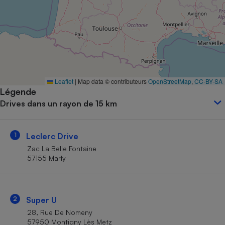
Petit électroménager - U
Complément
alimentaire
Mutuelle
Assurance emprunteur
Leaflet
|
Map data © contributeurs
OpenStreetMap
,
CC-BY-SA
Légende
Matelas
Champagne
Drives dans un rayon de 15 km
bouteille
Banque en 
Téléviseur
1
Leclerc Drive
Antimoustique
Lave-linge
Zac La Belle Fontaine
57155 Marly
Radiateur électrique
2
Super U
28, Rue De Nomeny
57950 Montigny Lès Metz