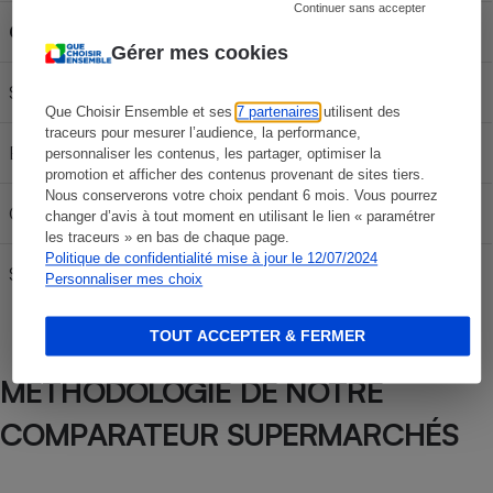
Continuer sans accepter
Carburant
30L
50L
70L
Gérer mes cookies
SP 95-E10
61,14 €
101,90 €
142,66 €
Que Choisir Ensemble et ses
7 partenaires
utilisent des
traceurs pour mesurer l’audience, la performance,
E85
25,02 €
41,70 €
58,38 €
personnaliser les contenus, les partager, optimiser la
promotion et afficher des contenus provenant de sites tiers.
Nous conserverons votre choix pendant 6 mois. Vous pourrez
Gazole
68,07 €
113,45 €
158,83 €
changer d’avis à tout moment en utilisant le lien « paramétrer
les traceurs » en bas de chaque page.
Politique de confidentialité mise à jour le 12/07/2024
SP 98
63,57 €
105,95 €
148,33 €
Personnaliser mes choix
TOUT ACCEPTER & FERMER
MÉTHODOLOGIE DE NOTRE
COMPARATEUR SUPERMARCHÉS