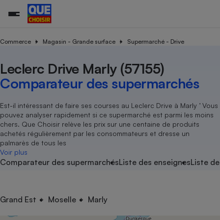
Commerce
Magasin - Grande surface
Supermarché - Drive
Leclerc Drive Marly (57155)
Additifs a
Comparate
Comparatif
Comparateu
Comparatif
Comparateu
Comparatif
Comparati
Substances
Toutes les actualités
Tous les services
Tous nos combats
L’association
Organismes de défense 
Train
supermarc
cosmétiqu
Comparateur des supermarchés
Comparateu
Achat - Vente - Travaux
Démarche administrative
Enquêtes
Nos actions
Nos missions
Système judiciaire
Transport aérien
gratuit
Copropriété
Famille
Guides d'achat
Nos grandes victoires
Notre méthodologie
Est-il intéressant de faire ses courses au Leclerc Drive à Marly ’ Vous
Location
Senior
pouvez analyser rapidement si ce supermarché est parmi les moins
Comparateu
Comparate
Comparati
Comparatif
Comparate
Comparatif
Comparatif
Conseils
Les billets de la présidente
Notre financement
chers. Que Choisir relève les prix sur une centaine de produits
supermarc
électrique
Service marchand
Magasin - Grande surfac
Sport
Soumettre un litige
achetés régulièrement par les consommateurs et dresse un
Brèves
Nos associations locales
Nos partenaires
Air
palmarès de tous les
Marketing - Fidélisation
Vacances - Tourisme
Lettres types
Voir plus
Nous rejoindre
Nous rejoindre
Déchet
Comparateur des supermarchés
Liste des enseignes
Liste de
Méthode de vente - Abu
Rencontrer une association locale
Comparate
Comparatif
Comparatif
Comparatif
Comparatif
En savoir plus sur Que Choisir Ensemble
Eau
s
Agriculture
Achat - Vente - Location
Energie
Nutrition
Assurance auto
Grand Est
Moselle
Marly
-nous ?
Produit alimentaire
Carburant
Comparati
Comparati
Comparati
Comparate