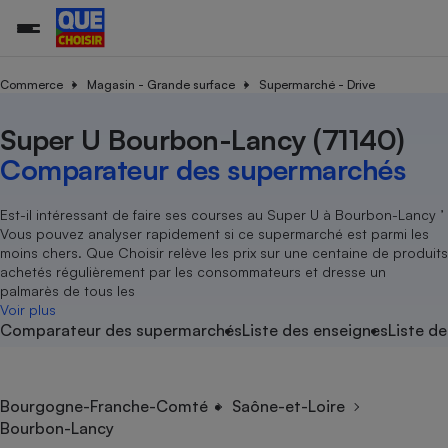
Commerce
Magasin - Grande surface
Supermarché - Drive
Super U Bourbon-Lancy (71140)
Additifs a
Comparate
Comparatif
Comparateu
Comparatif
Comparateu
Comparatif
Comparati
Substances
Toutes les actualités
Tous les services
Tous nos combats
L’association
Organismes de défense 
Train
supermarc
cosmétiqu
Comparateur des supermarchés
Comparateu
Achat - Vente - Travaux
Démarche administrative
Enquêtes
Nos actions
Nos missions
Système judiciaire
Transport aérien
gratuit
Copropriété
Famille
Guides d'achat
Nos grandes victoires
Notre méthodologie
Est-il intéressant de faire ses courses au Super U à Bourbon-Lancy ’
Location
Senior
Vous pouvez analyser rapidement si ce supermarché est parmi les
Comparateu
Comparate
Comparati
Comparatif
Comparate
Comparatif
Comparatif
Conseils
Les billets de la présidente
Notre financement
moins chers. Que Choisir relève les prix sur une centaine de produits
supermarc
électrique
Service marchand
Magasin - Grande surfac
Sport
Soumettre un litige
achetés régulièrement par les consommateurs et dresse un
Brèves
Nos associations locales
Nos partenaires
Air
palmarès de tous les
Marketing - Fidélisation
Vacances - Tourisme
Lettres types
Voir plus
Nous rejoindre
Nous rejoindre
Déchet
Comparateur des supermarchés
Liste des enseignes
Liste de
Méthode de vente - Abu
Rencontrer une association locale
Comparate
Comparatif
Comparatif
Comparatif
Comparatif
En savoir plus sur Que Choisir Ensemble
Eau
s
Agriculture
Achat - Vente - Location
Energie
Nutrition
Assurance auto
Bourgogne-Franche-Comté
Saône-et-Loire
-nous ?
Bourbon-Lancy
Produit alimentaire
Carburant
Comparati
Comparati
Comparati
Comparate