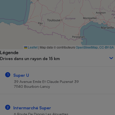
Petit électroménager - U
Complément
alimentaire
Mutuelle
Assurance emprunteur
Leaflet
|
Map data © contributeurs
OpenStreetMap
,
CC-BY-SA
Matelas
Champagne
Légende
bouteille
Drives dans un rayon de 15 km
Banque en 
Téléviseur
Antimoustique
Lave-linge
1
Super U
39 Avenue Emile Et Claude Puzenat 39
71140 Bourbon-Lancy
Radiateur électrique
2
Intermarché Super
6 Route De Digoin Les Alouettes