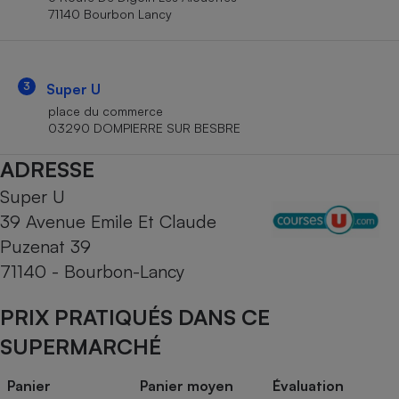
Téléphone mobile -
71140 Bourbon Lancy
Smartphone
Plaque de cuisson à
induction
3
Super U
place du commerce
03290 DOMPIERRE SUR BESBRE
Climatiseur -
Ventilateur
ADRESSE
Super U
Antivirus
39 Avenue Emile Et Claude
Climatiseur -
Puzenat 39
Ventilateur
71140 - Bourbon-Lancy
PRIX PRATIQUÉS DANS CE
SUPERMARCHÉ
Panier
Panier moyen
Évaluation