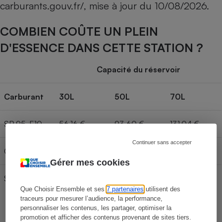
carburants.gouv.fr/
, mise à jour du
10/08/2026
.
COMBIEN COÛTE UN PLEIN
D'ESSENCE DANS CETTE STATION ?
Capacité du réservoir
Carburant
30L
50L
70L
SP 95-E10
56,16 €
93,60 €
131,04 €
Continuer sans accepter
Gazole
62,55 €
104,25 €
145,95 €
Gérer mes cookies
SP 98
61,74 €
102,90 €
144,06 €
Que Choisir Ensemble et ses
7 partenaires
utilisent des
traceurs pour mesurer l’audience, la performance,
personnaliser les contenus, les partager, optimiser la
promotion et afficher des contenus provenant de sites tiers.