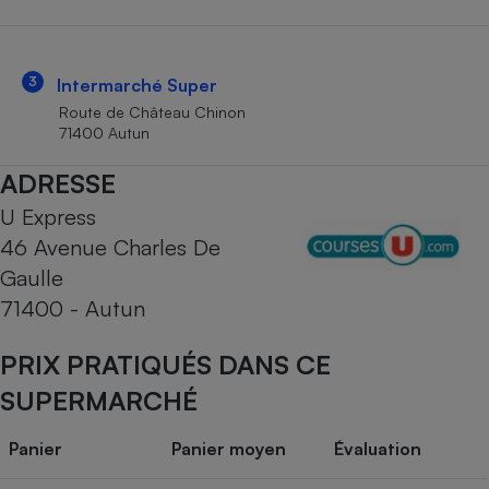
Téléphone mobile -
Smartphone
Plaque de cuisson à
induction
3
Intermarché Super
Route de Château Chinon
71400 Autun
Climatiseur -
ADRESSE
Ventilateur
U Express
46 Avenue Charles De
Antivirus
Gaulle
Climatiseur -
71400 - Autun
Ventilateur
PRIX PRATIQUÉS DANS CE
SUPERMARCHÉ
Panier
Panier moyen
Évaluation