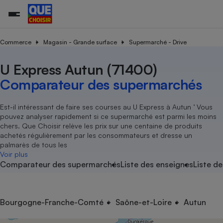
Commerce
Magasin - Grande surface
Supermarché - Drive
U Express Autun (71400)
Additifs a
Comparate
Comparatif
Comparateu
Comparatif
Comparateu
Comparatif
Comparati
Substances
Toutes les actualités
Tous les services
Tous nos combats
L’association
Organismes de défense 
Train
supermarc
cosmétiqu
Comparateur des supermarchés
Comparateu
Achat - Vente - Travaux
Démarche administrative
Enquêtes
Nos actions
Nos missions
Système judiciaire
Transport aérien
gratuit
Copropriété
Famille
Guides d'achat
Nos grandes victoires
Notre méthodologie
Est-il intéressant de faire ses courses au U Express à Autun ’ Vous
Location
Senior
pouvez analyser rapidement si ce supermarché est parmi les moins
Comparateu
Comparate
Comparati
Comparatif
Comparate
Comparatif
Comparatif
Conseils
Les billets de la présidente
Notre financement
chers. Que Choisir relève les prix sur une centaine de produits
supermarc
électrique
Service marchand
Magasin - Grande surfac
Sport
Soumettre un litige
achetés régulièrement par les consommateurs et dresse un
Brèves
Nos associations locales
Nos partenaires
Air
palmarès de tous les
Marketing - Fidélisation
Vacances - Tourisme
Lettres types
Voir plus
Nous rejoindre
Nous rejoindre
Déchet
Comparateur des supermarchés
Liste des enseignes
Liste de
Méthode de vente - Abu
Rencontrer une association locale
Comparate
Comparatif
Comparatif
Comparatif
Comparatif
En savoir plus sur Que Choisir Ensemble
Eau
s
Agriculture
Achat - Vente - Location
Energie
Nutrition
Assurance auto
Bourgogne-Franche-Comté
Saône-et-Loire
Autun
-nous ?
Produit alimentaire
Carburant
Comparati
Comparati
Comparati
Comparate