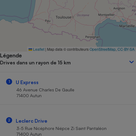
Petit électroménager - U
Complément
alimentaire
Mutuelle
Assurance emprunteur
Leaflet
|
Map data © contributeurs
OpenStreetMap
,
CC-BY-SA
Légende
Matelas
Champagne
Drives dans un rayon de 15 km
bouteille
Banque en 
Téléviseur
1
U Express
Antimoustique
Lave-linge
46 Avenue Charles De Gaulle
71400 Autun
Radiateur électrique
2
Leclerc Drive
3-5 Rue Nicéphore Niépce Zi Saint Pantaléon
71400 Autun