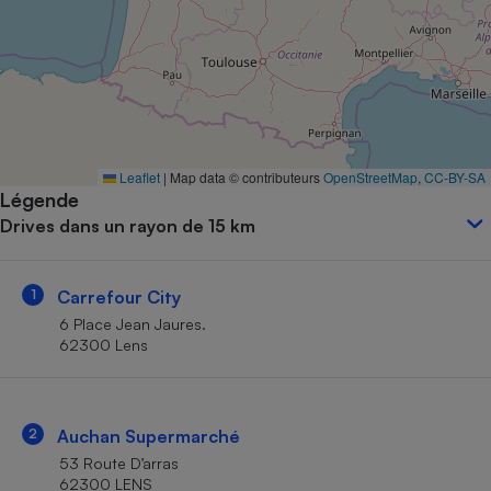
Petit électroménager - U
Complément
alimentaire
Mutuelle
Assurance emprunteur
Leaflet
|
Map data © contributeurs
OpenStreetMap
,
CC-BY-SA
Légende
Matelas
Champagne
Drives dans un rayon de 15 km
bouteille
Banque en 
Téléviseur
1
Carrefour City
Antimoustique
Lave-linge
6 Place Jean Jaures.
62300 Lens
Radiateur électrique
2
Auchan Supermarché
53 Route D’arras
62300 LENS