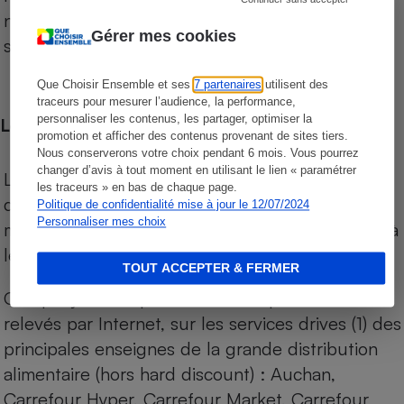
niveau de prix des supermarchés, géolocalisés
Gérer mes cookies
sur le territoire français.
Que Choisir Ensemble et ses
7 partenaires
utilisent des
traceurs pour mesurer l’audience, la performance,
personnaliser les contenus, les partager, optimiser la
Les comparaisons de prix
promotion et afficher des contenus provenant de sites tiers.
Nous conserverons votre choix pendant 6 mois. Vous pourrez
changer d’avis à tout moment en utilisant le lien « paramétrer
Les comparaisons sont réalisées sur l’ensemble
les traceurs » en bas de chaque page.
des produits des magasins. Les produits de
Politique de confidentialité mise à jour le 12/07/2024
Personnaliser mes choix
marques de distributeurs (MDD) sont comparés à
leurs équivalents chez leurs concurrents.
TOUT ACCEPTER & FERMER
Chaque jour, les prix de tous les produits sont
relevés par Internet, sur les services drives (1) des
principales enseignes de la grande distribution
alimentaire (hors hard discount) : Auchan,
Carrefour Hyper, Carrefour Market, Carrefour