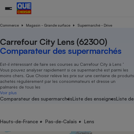
Commerce
Magasin - Grande surface
Supermarché - Drive
Carrefour City Lens (62300)
Additifs a
Comparate
Comparatif
Comparateu
Comparatif
Comparateu
Comparatif
Comparati
Substances
Toutes les actualités
Tous les services
Tous nos combats
L’association
Organismes de défense 
Train
supermarc
cosmétiqu
Comparateur des supermarchés
Comparateu
Achat - Vente - Travaux
Démarche administrative
Enquêtes
Nos actions
Nos missions
Système judiciaire
Transport aérien
gratuit
Copropriété
Famille
Guides d'achat
Nos grandes victoires
Notre méthodologie
Est-il intéressant de faire ses courses au Carrefour City à Lens ’
Location
Senior
Vous pouvez analyser rapidement si ce supermarché est parmi les
Comparateu
Comparate
Comparati
Comparatif
Comparate
Comparatif
Comparatif
Conseils
Les billets de la présidente
Notre financement
moins chers. Que Choisir relève les prix sur une centaine de produits
supermarc
électrique
Service marchand
Magasin - Grande surfac
Sport
Soumettre un litige
achetés régulièrement par les consommateurs et dresse un
Brèves
Nos associations locales
Nos partenaires
Air
palmarès de tous les
Marketing - Fidélisation
Vacances - Tourisme
Lettres types
Voir plus
Nous rejoindre
Nous rejoindre
Déchet
Comparateur des supermarchés
Liste des enseignes
Liste de
Méthode de vente - Abu
Rencontrer une association locale
Comparate
Comparatif
Comparatif
Comparatif
Comparatif
En savoir plus sur Que Choisir Ensemble
Eau
s
Agriculture
Achat - Vente - Location
Energie
Nutrition
Assurance auto
Hauts-de-France
Pas-de-Calais
Lens
-nous ?
Produit alimentaire
Carburant
Comparati
Comparati
Comparati
Comparate