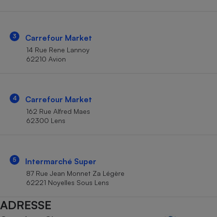
Téléphone mobile -
Smartphone
Plaque de cuisson à
induction
3
Carrefour Market
14 Rue Rene Lannoy
62210 Avion
Climatiseur -
Ventilateur
4
Carrefour Market
Antivirus
162 Rue Alfred Maes
62300 Lens
Climatiseur -
Ventilateur
5
Intermarché Super
87 Rue Jean Monnet Za Légère
62221 Noyelles Sous Lens
ADRESSE