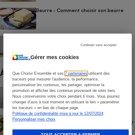
Beurre - Comment choisir son beurre
Aliments pour chats - Bien nourrir son
chat
Continuer sans accepter
Gérer mes cookies
À ne pas manquer
Que Choisir Ensemble et ses
7 partenaires
utilisent des
traceurs pour mesurer l’audience, la performance,
personnaliser les contenus, les partager, optimiser la
BRÈVE
promotion et afficher des contenus provenant de sites tiers.
Palmarès des supermarchés - Les
Nous conserverons votre choix pendant 6 mois. Vous pourrez
enseignes les moins chères en juin 2026
changer d’avis à tout moment en utilisant le lien « paramétrer
les traceurs » en bas de chaque page.
Politique de confidentialité mise à jour le 12/07/2024
GUIDE D'ACHAT
Personnaliser mes choix
Jambon blanc - Quel jambon cuit choisir ?
TOUT ACCEPTER & FERMER