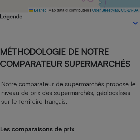
Téléphone mobile -
Smartphone
Leaflet
|
Map data © contributeurs
OpenStreetMap
,
CC-BY-SA
Plaque de cuisson à
Légende
induction
Climatiseur -
MÉTHODOLOGIE DE NOTRE
Ventilateur
COMPARATEUR SUPERMARCHÉS
Antivirus
Climatiseur -
Notre comparateur de supermarchés propose le
Ventilateur
niveau de prix des supermarchés, géolocalisés
sur le territoire français.
Les comparaisons de prix