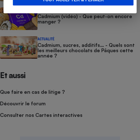
ACTUALITÉ
Cadmium (vidéo) - Que peut-on encore
manger ?
ACTUALITÉ
Cadmium, sucres, additifs… - Quels sont
les meilleurs chocolats de Pâques cette
année ?
Et aussi
Que faire en cas de litige ?
Découvrir le forum
Consulter nos Cartes interactives