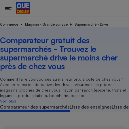
Commerce
Magasin - Grande surface
Supermarché - Drive
Comparateur gratuit des
Additifs a
Comparate
Comparatif
Comparateu
Comparatif
Comparateu
Comparatif
Comparati
Substances
Toutes les actualités
Tous les services
Tous nos combats
L’association
Organismes de défense 
Train
supermarc
cosmétiqu
supermarchés - Trouvez le
Comparateu
Achat - Vente - Travaux
Démarche administrative
Enquêtes
Nos actions
Nos missions
Système judiciaire
Transport aérien
gratuit
supermarché drive le moins cher
Copropriété
Famille
Guides d'achat
Nos grandes victoires
Notre méthodologie
près de chez vous
Location
Senior
Comparateu
Comparate
Comparati
Comparatif
Comparate
Comparatif
Comparatif
Conseils
Les billets de la présidente
Notre financement
supermarc
électrique
Service marchand
Magasin - Grande surfac
Sport
Soumettre un litige
Comment faire vos courses au meilleur prix, à côté de chez vous ’
Brèves
Nos associations locales
Nos partenaires
Air
Avec notre carte interactive des drives, visualisez les prix des
Marketing - Fidélisation
Vacances - Tourisme
Lettres types
Nous rejoindre
Nous rejoindre
magasins proches de chez vous, rayon par rayon (épicerie, fruits et
Déchet
légumes, produits laitiers, boucherie, boisson,
Méthode de vente - Abu
Rencontrer une association locale
Comparate
Comparatif
Comparatif
Comparatif
Comparatif
En savoir plus sur Que Choisir Ensemble
Voir plus
Eau
s
Agriculture
Achat - Vente - Location
Comparateur des supermarchés
Liste des enseignes
Liste de
Energie
Nutrition
Assurance auto
-nous ?
Produit alimentaire
Carburant
Comparati
Comparati
Comparati
Comparate