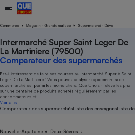
Commerce
Magasin - Grande surface
Supermarché - Drive
Intermarché Super Saint Leger De
Additifs a
Comparate
Comparatif
Comparateu
Comparatif
Comparateu
Comparatif
Comparati
Substances
Toutes les actualités
Tous les services
Tous nos combats
L’association
Organismes de défense 
Train
supermarc
cosmétiqu
La Martiniere (79500)
Comparateu
Achat - Vente - Travaux
Démarche administrative
Enquêtes
Nos actions
Nos missions
Système judiciaire
Transport aérien
gratuit
Comparateur des supermarchés
Copropriété
Famille
Guides d'achat
Nos grandes victoires
Notre méthodologie
Location
Senior
Comparateu
Comparate
Comparati
Comparatif
Comparate
Comparatif
Comparatif
Est-il intéressant de faire ses courses au Intermarché Super à Saint
Conseils
Les billets de la présidente
Notre financement
supermarc
électrique
Leger De La Martiniere ’ Vous pouvez analyser rapidement si ce
Service marchand
Magasin - Grande surfac
Sport
Soumettre un litige
Brèves
Nos associations locales
Nos partenaires
supermarché est parmi les moins chers. Que Choisir relève les prix
Air
Marketing - Fidélisation
Vacances - Tourisme
Lettres types
sur une centaine de produits achetés régulièrement par les
Nous rejoindre
Nous rejoindre
Déchet
consommateurs et
Méthode de vente - Abu
Rencontrer une association locale
Comparate
Comparatif
Comparatif
Comparatif
Comparatif
Voir plus
En savoir plus sur Que Choisir Ensemble
Eau
Comparateur des supermarchés
Liste des enseignes
Liste de
s
Agriculture
Achat - Vente - Location
Energie
Nutrition
Assurance auto
-nous ?
Produit alimentaire
Carburant
Comparati
Comparati
Comparati
Comparate
Nouvelle-Aquitaine
Deux-Sèvres