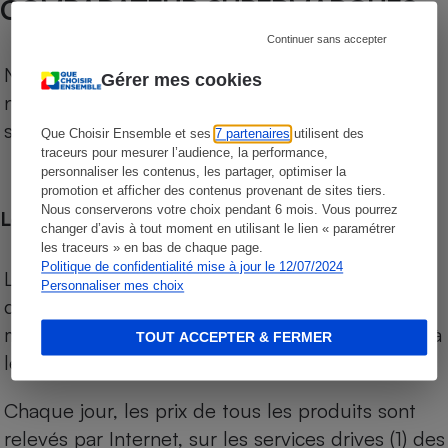
COMPARATEUR SUPERMARCHÉS
Continuer sans accepter
Notre comparateur de supermarchés propose le
Gérer mes cookies
niveau de prix des supermarchés, géolocalisés
sur le territoire français.
Que Choisir Ensemble et ses
7 partenaires
utilisent des
traceurs pour mesurer l’audience, la performance,
personnaliser les contenus, les partager, optimiser la
promotion et afficher des contenus provenant de sites tiers.
Nous conserverons votre choix pendant 6 mois. Vous pourrez
Les comparaisons de prix
changer d’avis à tout moment en utilisant le lien « paramétrer
les traceurs » en bas de chaque page.
Politique de confidentialité mise à jour le 12/07/2024
Les comparaisons sont réalisées sur l’ensemble
Personnaliser mes choix
des produits des magasins. Les produits de
marques de distributeurs (MDD) sont comparés à
TOUT ACCEPTER & FERMER
leurs équivalents chez leurs concurrents.
Chaque jour, les prix de tous les produits sont
relevés par Internet, sur les services drives (1) des