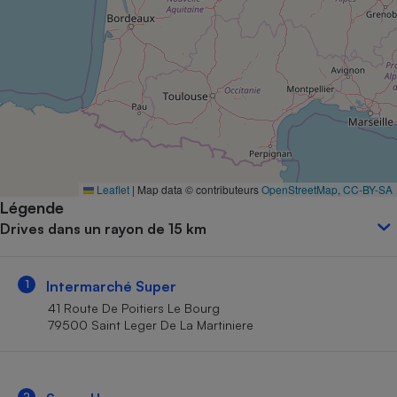
Petit électroménager - U
Complément
alimentaire
Mutuelle
Assurance emprunteur
Matelas
Champagne
Leaflet
|
Map data © contributeurs
OpenStreetMap
,
CC-BY-SA
bouteille
Banque en 
Légende
Drives dans un rayon de 15 km
Téléviseur
Antimoustique
Lave-linge
1
Intermarché Super
41 Route De Poitiers Le Bourg
79500 Saint Leger De La Martiniere
Radiateur électrique
2