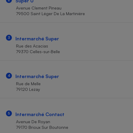
Super U
Téléphone mobile -
Smartphone
Avenue Clement Pineau
Plaque de cuisson à
79500 Saint Léger De La Martinière
induction
3
Intermarché Super
Climatiseur -
Rue des Acacias
Ventilateur
79370 Celles-sur-Belle
Antivirus
4
Intermarché Super
Climatiseur -
Ventilateur
Rue de Melle
79120 Lezay
5
Intermarché Contact
Avenue De Royan
79170 Brioux Sur Boutonne