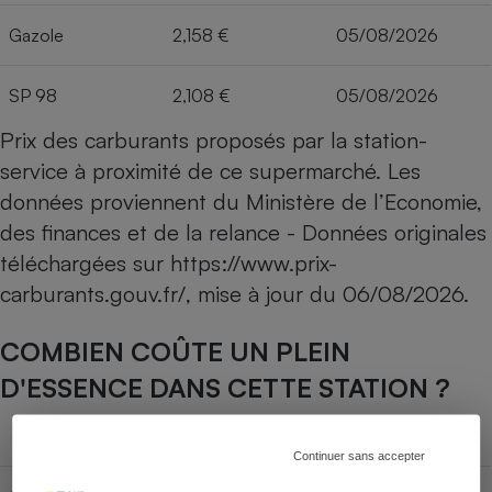
Gazole
2,158 €
05/08/2026
SP 98
2,108 €
05/08/2026
Prix des carburants proposés par la station-
service à proximité de ce supermarché. Les
données proviennent du Ministère de l’Economie,
des finances et de la relance - Données originales
téléchargées sur
https://www.prix-
carburants.gouv.fr/
, mise à jour du
06/08/2026
.
COMBIEN COÛTE UN PLEIN
D'ESSENCE DANS CETTE STATION ?
Capacité du réservoir
Continuer sans accepter