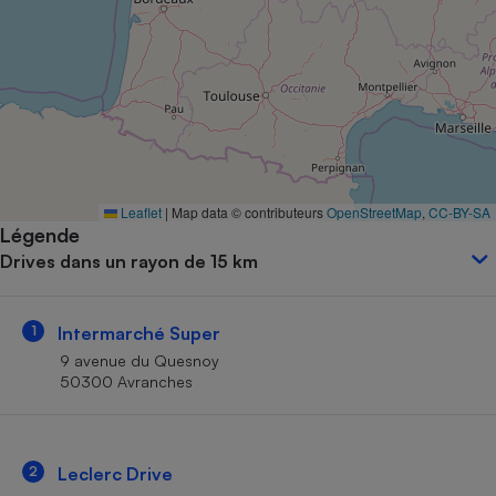
Petit électroménager - U
Complément
alimentaire
Mutuelle
Assurance emprunteur
Matelas
Leaflet
|
Map data © contributeurs
OpenStreetMap
,
CC-BY-SA
Champagne
Légende
bouteille
Banque en 
Drives dans un rayon de 15 km
Téléviseur
Antimoustique
Lave-linge
1
Intermarché Super
9 avenue du Quesnoy
50300 Avranches
Radiateur électrique
2
Leclerc Drive