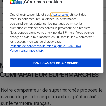
Carburant
30L
50L
70L
Gérer mes cookies
SP 95-E10
59,64 €
99,40 €
139,16 €
Que Choisir Ensemble et ses
7 partenaires
utilisent des
traceurs pour mesurer l’audience, la performance,
personnaliser les contenus, les partager, optimiser la
Gazole
64,74 €
107,90 €
151,06 €
promotion et afficher des contenus provenant de sites tiers.
Nous conserverons votre choix pendant 6 mois. Vous pourrez
changer d’avis à tout moment en utilisant le lien « paramétrer
SP 98
63,24 €
105,40 €
147,56 €
les traceurs » en bas de chaque page.
Politique de confidentialité mise à jour le 12/07/2024
Personnaliser mes choix
TOUT ACCEPTER & FERMER
MÉTHODOLOGIE DE NOTRE
COMPARATEUR SUPERMARCHÉS
Notre comparateur de supermarchés propose le
niveau de prix des supermarchés, géolocalisés
sur le territoire français.