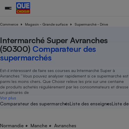
Commerce
Magasin - Grande surface
Supermarché - Drive
Intermarché Super Avranches
Additifs a
Comparate
Comparatif
Comparateu
Comparatif
Comparateu
Comparatif
Comparati
Substances
Toutes les actualités
Tous les services
Tous nos combats
L’association
Organismes de défense 
Train
supermarc
cosmétiqu
(50300)
Comparateur des
Comparateu
Achat - Vente - Travaux
Démarche administrative
Enquêtes
Nos actions
Nos missions
Système judiciaire
Transport aérien
gratuit
supermarchés
Copropriété
Famille
Guides d'achat
Nos grandes victoires
Notre méthodologie
Location
Senior
Comparateu
Comparate
Comparati
Comparatif
Comparate
Comparatif
Comparatif
Est-il intéressant de faire ses courses au Intermarché Super à
Conseils
Les billets de la présidente
Notre financement
supermarc
électrique
Avranches ’ Vous pouvez analyser rapidement si ce supermarché est
Service marchand
Magasin - Grande surfac
Sport
Soumettre un litige
Brèves
Nos associations locales
Nos partenaires
parmi les moins chers. Que Choisir relève les prix sur une centaine
Air
Marketing - Fidélisation
Vacances - Tourisme
Lettres types
de produits achetés régulièrement par les consommateurs et dresse
Nous rejoindre
Nous rejoindre
Déchet
un palmarès de
Méthode de vente - Abu
Rencontrer une association locale
Comparate
Comparatif
Comparatif
Comparatif
Comparatif
Voir plus
En savoir plus sur Que Choisir Ensemble
Eau
Comparateur des supermarchés
Liste des enseignes
Liste de
s
Agriculture
Achat - Vente - Location
Energie
Nutrition
Assurance auto
-nous ?
Produit alimentaire
Carburant
Comparati
Comparati
Comparati
Comparate
Normandie
Manche
Avranches