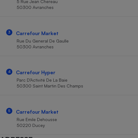
5 Rue Jean Chereau
Téléphone mobile -
50300 Avranches
Smartphone
Plaque de cuisson à
induction
3
Carrefour Market
Rue Du General De Gaulle
Climatiseur -
50300 Avranches
Ventilateur
Antivirus
4
Carrefour Hyper
Parc D’Activité De La Baie
Climatiseur -
Ventilateur
50300 Saint Martin Des Champs
5
Carrefour Market
Rue Emile Dehousse
50220 Ducey