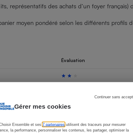
its, représentatifs des achats d’un foyer français
u panier moyen pondéré selon les différents profils
s
Réfrigérateur
Évaluation
Continuer sans accept
Gérer mes cookies
Choisir Ensemble et ses
7 partenaires
utilisent des traceurs pour mesurer
ience, la performance, personnaliser les contenus, les partager, optimiser la