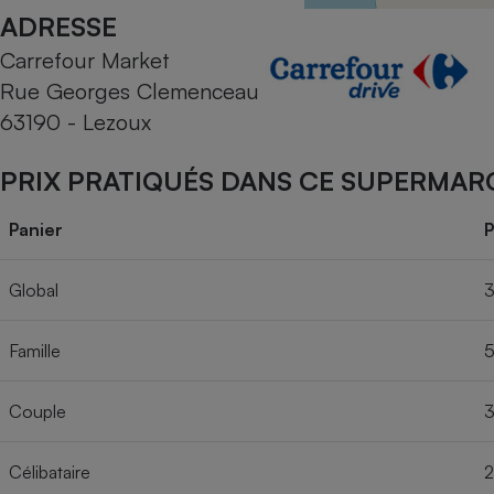
Radiateur électrique
ADRESSE
Carrefour Market
Téléphone mobile -
Rue Georges Clemenceau
Smartphone
Plaque de cuisson à
63190 - Lezoux
induction
PRIX PRATIQUÉS DANS CE SUPERMAR
Climatiseur -
Panier
P
Ventilateur
Global
3
Antivirus
Famille
5
Climatiseur -
Ventilateur
Couple
3
Célibataire
2