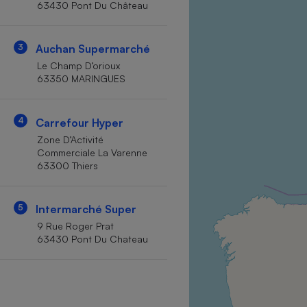
63430 Pont Du Château
Internet
Gros électroménager
Téléphonie
3
Auchan Supermarché
Petit électroménager 
Le Champ D’orioux
Complément
63350 MARINGUES
alimentaire
Mutuelle
Assurance emprunteu
4
Carrefour Hyper
Zone D’Activité
Commerciale La Varenne
63300 Thiers
Matelas
Champa
boutei
Banque 
5
Intermarché Super
Téléviseur
9 Rue Roger Prat
Antimoustique
63430 Pont Du Chateau
Lave-linge