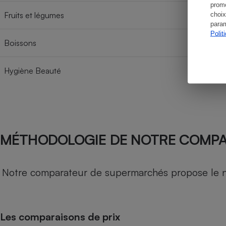
promo
Fruits et légumes
choix
param
Polit
Boissons
Hygiène Beauté
MÉTHODOLOGIE DE NOTRE COMP
Notre comparateur de supermarchés propose le nive
Les comparaisons de prix