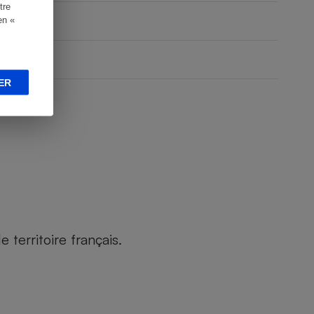
tre
en «
ER
territoire français.