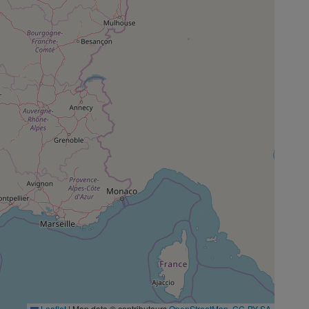
Leaflet
|
Map data © contributeurs
OpenStreetMap
,
CC-BY-SA