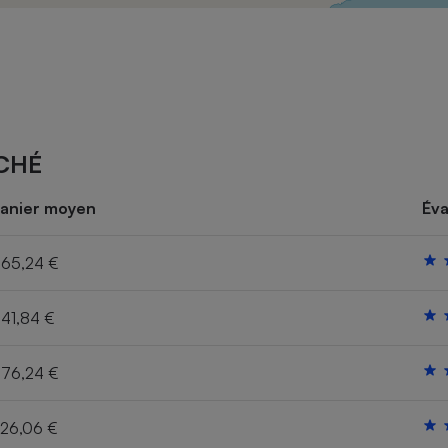
Électricité - Gaz
Appareil photo
numérique
Four encastrable
CHÉ
Lessive
anier moyen
Éva
65,24 €
41,84 €
Aspirateur
76,24 €
26,06 €