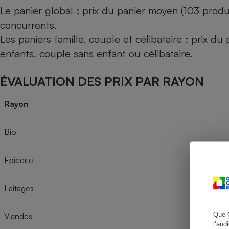
Le panier global : prix du panier moyen (103 produ
concurrents.
Les paniers famille, couple et célibataire : prix d
Cafetière à expresso
enfants, couple sans enfant ou célibataire.
ÉVALUATION DES PRIX PAR RAYON
Rayon
Bio
Robot ménager
Épicerie
Laitages
Que 
Viandes
l’aud