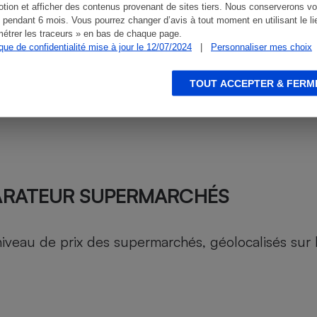
tion et afficher des contenus provenant de sites tiers. Nous conserverons vo
 pendant 6 mois. Vous pourrez changer d’avis à tout moment en utilisant le li
étrer les traceurs » en bas de chaque page.
ique de confidentialité mise à jour le 12/07/2024
|
Personnaliser mes choix
TOUT ACCEPTER & FERM
ARATEUR SUPERMARCHÉS
au de prix des supermarchés, géolocalisés sur le 